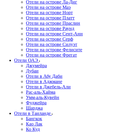
Отели на острове Ла-Диг
Отели на острове Маэ
Отели на острове Норт
Отели на острове Платт
Отели на острове Праслин
Отели на острове Раунд
Отели на острове Сент-Анн
Отели на острове Серф
Отели на острове Силуэт
Отели на острове Фелисите
Отели на острове Фрегат
Отели ОАЭ
Джумейра
Дубаи
Отели в Абу Даби
Отели в Аджмане
Отели в Джебель-Али
Рас-аль-Хайма
Умм-аль-Кувейн
Фуджейра
Шарджа
Отели в Таиланде
Бангкок
Као Лак
Ко Куд