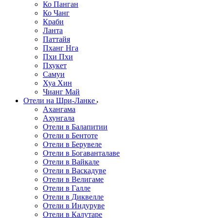
Ко Панган
Ко Чанг
Краби
Ланта
Паттайя
Пханг Нга
Пхи Пхи
Пхукет
Самуи
Хуа Хин
Чианг Май
Отели на Шри-Ланке
Ахангама
Ахунгала
Отели в Балапитии
Отели в Бентоте
Отели в Берувеле
Отели в Богаванталаве
Отели в Вайкале
Отели в Васкадуве
Отели в Велигаме
Отели в Галле
Отели в Диквелле
Отели в Индуруве
Отели в Калутаре