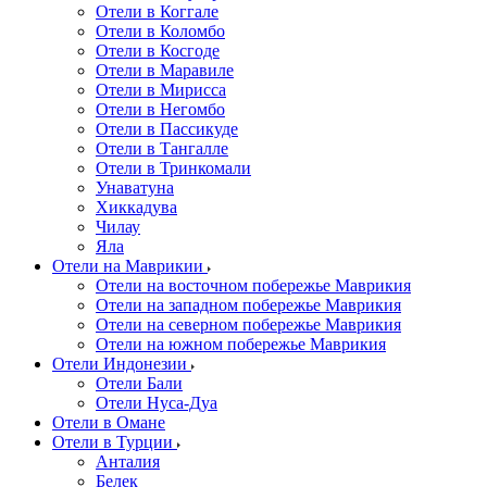
Отели в Коггале
Отели в Коломбо
Отели в Косгоде
Отели в Маравиле
Отели в Мирисса
Отели в Негомбо
Отели в Пассикуде
Отели в Тангалле
Отели в Тринкомали
Унаватуна
Хиккадува
Чилау
Яла
Отели на Маврикии
Отели на восточном побережье Маврикия
Отели на западном побережье Маврикия
Отели на северном побережье Маврикия
Отели на южном побережье Маврикия
Отели Индонезии
Отели Бали
Отели Нуса-Дуа
Отели в Омане
Отели в Турции
Анталия
Белек