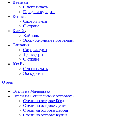
Вьетнам
С чего начать
Города и курорты
Кения
Сафари-туры
О стране
Китай
Хайнань
Экскурсионные программы
Танзания
Сафари-туры
Трансферы
О стране
ЮАР
С чего начать
Экскурсии
Отели
Отели на Мальдивах
Отели на Сейшельских островах
Отели на острове Бёрд
Отели на острове Денис
Отели на острове Дерош
Отели на острове Кузин