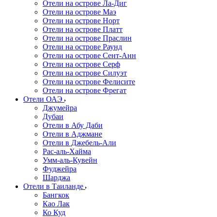
Отели на острове Ла-Диг
Отели на острове Маэ
Отели на острове Норт
Отели на острове Платт
Отели на острове Праслин
Отели на острове Раунд
Отели на острове Сент-Анн
Отели на острове Серф
Отели на острове Силуэт
Отели на острове Фелисите
Отели на острове Фрегат
Отели ОАЭ
Джумейра
Дубаи
Отели в Абу Даби
Отели в Аджмане
Отели в Джебель-Али
Рас-аль-Хайма
Умм-аль-Кувейн
Фуджейра
Шарджа
Отели в Таиланде
Бангкок
Као Лак
Ко Куд