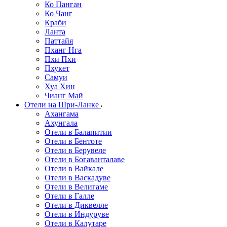
Ко Панган
Ко Чанг
Краби
Ланта
Паттайя
Пханг Нга
Пхи Пхи
Пхукет
Самуи
Хуа Хин
Чианг Май
Отели на Шри-Ланке
Ахангама
Ахунгала
Отели в Балапитии
Отели в Бентоте
Отели в Берувеле
Отели в Богаванталаве
Отели в Вайкале
Отели в Васкадуве
Отели в Велигаме
Отели в Галле
Отели в Диквелле
Отели в Индуруве
Отели в Калутаре