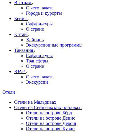
Вьетнам
С чего начать
Города и курорты
Кения
Сафари-туры
О стране
Китай
Хайнань
Экскурсионные программы
Танзания
Сафари-туры
Трансферы
О стране
ЮАР
С чего начать
Экскурсии
Отели
Отели на Мальдивах
Отели на Сейшельских островах
Отели на острове Бёрд
Отели на острове Денис
Отели на острове Дерош
Отели на острове Кузин