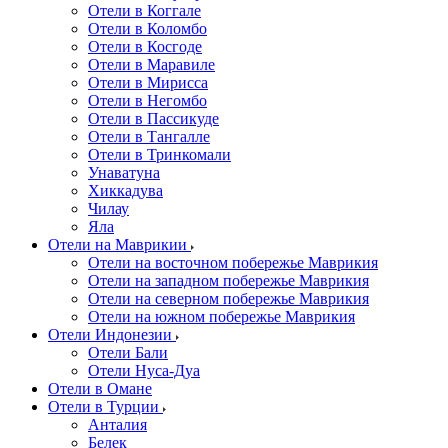
Отели в Коггале
Отели в Коломбо
Отели в Косгоде
Отели в Маравиле
Отели в Мирисса
Отели в Негомбо
Отели в Пассикуде
Отели в Тангалле
Отели в Тринкомали
Унаватуна
Хиккадува
Чилау
Яла
Отели на Маврикии
Отели на восточном побережье Маврикия
Отели на западном побережье Маврикия
Отели на северном побережье Маврикия
Отели на южном побережье Маврикия
Отели Индонезии
Отели Бали
Отели Нуса-Дуа
Отели в Омане
Отели в Турции
Анталия
Белек