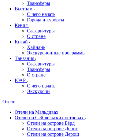
Трансферы
Вьетнам
С чего начать
Города и курорты
Кения
Сафари-туры
О стране
Китай
Хайнань
Экскурсионные программы
Танзания
Сафари-туры
Трансферы
О стране
ЮАР
С чего начать
Экскурсии
Отели
Отели на Мальдивах
Отели на Сейшельских островах
Отели на острове Бёрд
Отели на острове Денис
Отели на острове Дерош