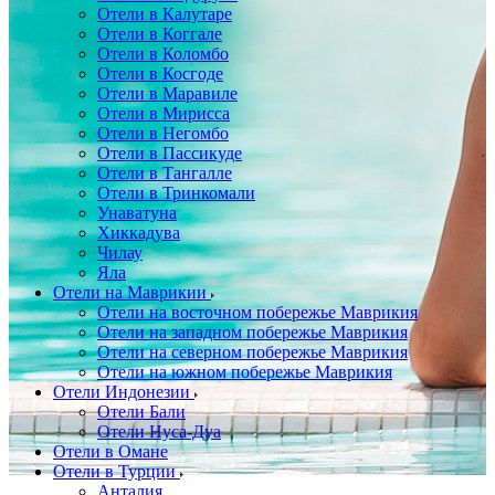
Отели в Калутаре
Отели в Коггале
Отели в Коломбо
Отели в Косгоде
Отели в Маравиле
Отели в Мирисса
Отели в Негомбо
Отели в Пассикуде
Отели в Тангалле
Отели в Тринкомали
Унаватуна
Хиккадува
Чилау
Яла
Отели на Маврикии
Отели на восточном побережье Маврикия
Отели на западном побережье Маврикия
Отели на северном побережье Маврикия
Отели на южном побережье Маврикия
Отели Индонезии
Отели Бали
Отели Нуса-Дуа
Отели в Омане
Отели в Турции
Анталия