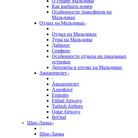
О стране Мальдивы
Как выбрать номер
Особенности трансферов на
Мальдивах
Отдых на Мальдивах
Отдых на Мальдивах
Туры на Мальдивы
Дайвинг
Серфинг
Особенности отдыха на локальных
островах
Депозиты в отелях на Мальдивах
Авиаперелет
Авиаперелет
Аэрофлот
Emirates
Etihad Airways
Turkish Airlines
Qatar Airways
BeOnd
Шри-Ланка
Шри-Ланка