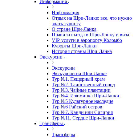
Информация
Информация
Отдых на Шри-Ланке: все, что нужно
знать туристу
О стране Шри-Ланка
Правила въезда в Шри-Ланку и виза
VIP-услуги в аэропорту Коломбо
Курорты Шри-Ланки
История страны Шри-Ланка
Экскурсии
Экскурсии
Экскурсии на Шри Ланке
Тур №1. Пещерный храм
Тур №2. Таинственный город
Тур №3. Чайные плантации
Тур №4. Изюминка Шри-Ланки
Тур №5 Культурное наследие
Тур №6 Райский остров
Тур №7. Канди или Сигирия
Тур №11. Сердце Шри-Ланки
Трансферы
Трансферы