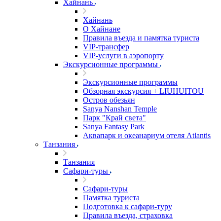
Хайнань
Хайнань
О Хайнане
Правила въезда и памятка туриста
VIP-трансфер
VIP-услуги в аэропорту
Экскурсионные программы
Экскурсионные программы
Обзорная экскурсия + LIUHUITOU
Остров обезьян
Sanya Nanshan Temple
Парк "Край света"
Sanya Fantasy Park
Аквапарк и океанариум отеля Atlantis
Танзания
Танзания
Сафари-туры
Сафари-туры
Памятка туриста
Подготовка к сафари-туру
Правила въезда, страховка