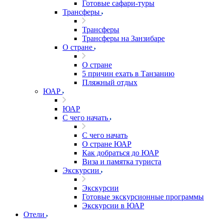
Готовые сафари-туры
Трансферы
Трансферы
Трансферы на Занзибаре
О стране
О стране
5 причин ехать в Танзанию
Пляжный отдых
ЮАР
ЮАР
С чего начать
С чего начать
О стране ЮАР
Как добраться до ЮАР
Виза и памятка туриста
Экскурсии
Экскурсии
Готовые экскурсионные программы
Экскурсии в ЮАР
Отели