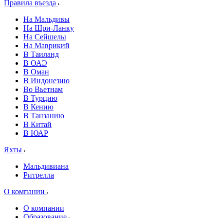
Правила въезда
На Мальдивы
На Шри-Ланку
На Сейшелы
На Маврикий
В Таиланд
В ОАЭ
В Оман
В Индонезию
Во Вьетнам
В Турцию
В Кению
В Танзанию
В Китай
В ЮАР
Яхты
Мальдивиана
Ритрелла
О компании
О компании
Образование