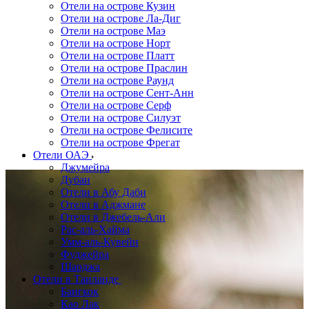
Отели на острове Кузин
Отели на острове Ла-Диг
Отели на острове Маэ
Отели на острове Норт
Отели на острове Платт
Отели на острове Праслин
Отели на острове Раунд
Отели на острове Сент-Анн
Отели на острове Серф
Отели на острове Силуэт
Отели на острове Фелисите
Отели на острове Фрегат
Отели ОАЭ
Джумейра
Дубаи
Отели в Абу Даби
Отели в Аджмане
Отели в Джебель-Али
Рас-аль-Хайма
Умм-аль-Кувейн
Фуджейра
Шарджа
Отели в Таиланде
Бангкок
Као Лак