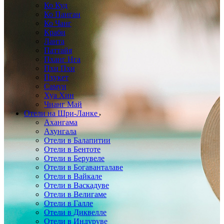
Ко Куд
Ко Панган
Ко Чанг
Краби
Ланта
Паттайя
Пханг Нга
Пхи Пхи
Пхукет
Самуи
Хуа Хин
Чианг Май
Отели на Шри-Ланке
Ахангама
Ахунгала
Отели в Балапитии
Отели в Бентоте
Отели в Берувеле
Отели в Богаванталаве
Отели в Вайкале
Отели в Васкадуве
Отели в Велигаме
Отели в Галле
Отели в Диквелле
Отели в Индуруве