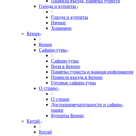
Правила въезда, памятка туриста
Города и курорты
Города и курорты
Нячанг
Хошимин
Кения
Кения
Сафари-туры
Сафари-туры
Виза в Кению
Памятка туриста и важная информация
Правила въезда в Кению
Готовые сафари-туры
О стране
О стране
Достопримечательности и сафари-
парки
Курорты Кении
Китай
Китай