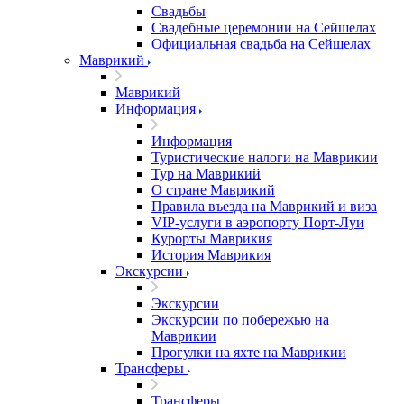
Свадьбы
Свадебные церемонии на Сейшелах
Официальная свадьба на Сейшелах
Маврикий
Маврикий
Информация
Информация
Туристические налоги на Маврикии
Тур на Маврикий
О стране Маврикий
Правила въезда на Маврикий и виза
VIP-услуги в аэропорту Порт-Луи
Курорты Маврикия
История Маврикия
Экскурсии
Экскурсии
Экскурсии по побережью на
Маврикии
Прогулки на яхте на Маврикии
Трансферы
Трансферы