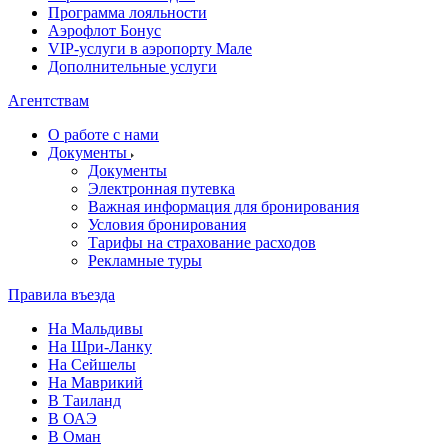
Программа лояльности
Аэрофлот Бонус
VIP-услуги в аэропорту Мале
Дополнительные услуги
Агентствам
О работе с нами
Документы
Документы
Электронная путевка
Важная информация для бронирования
Условия бронирования
Тарифы на страхование расходов
Рекламные туры
Правила въезда
На Мальдивы
На Шри-Ланку
На Сейшелы
На Маврикий
В Таиланд
В ОАЭ
В Оман