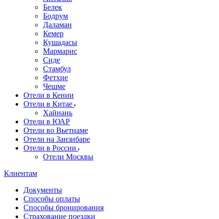
Белек
Бодрум
Даламан
Кемер
Кушадасы
Мармарис
Сиде
Стамбул
Фетхие
Чешме
Отели в Кении
Отели в Китае
Хайнань
Отели в ЮАР
Отели во Вьетнаме
Отели на Занзибаре
Отели в России
Отели Москвы
Клиентам
Документы
Способы оплаты
Способы бронирования
Страхование поездки