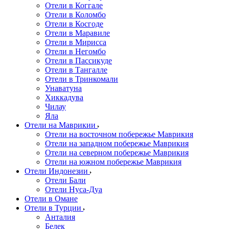
Отели в Коггале
Отели в Коломбо
Отели в Косгоде
Отели в Маравиле
Отели в Мирисса
Отели в Негомбо
Отели в Пассикуде
Отели в Тангалле
Отели в Тринкомали
Унаватуна
Хиккадува
Чилау
Яла
Отели на Маврикии
Отели на восточном побережье Маврикия
Отели на западном побережье Маврикия
Отели на северном побережье Маврикия
Отели на южном побережье Маврикия
Отели Индонезии
Отели Бали
Отели Нуса-Дуа
Отели в Омане
Отели в Турции
Анталия
Белек