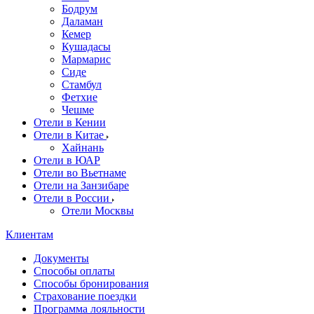
Бодрум
Даламан
Кемер
Кушадасы
Мармарис
Сиде
Стамбул
Фетхие
Чешме
Отели в Кении
Отели в Китае
Хайнань
Отели в ЮАР
Отели во Вьетнаме
Отели на Занзибаре
Отели в России
Отели Москвы
Клиентам
Документы
Способы оплаты
Способы бронирования
Страхование поездки
Программа лояльности