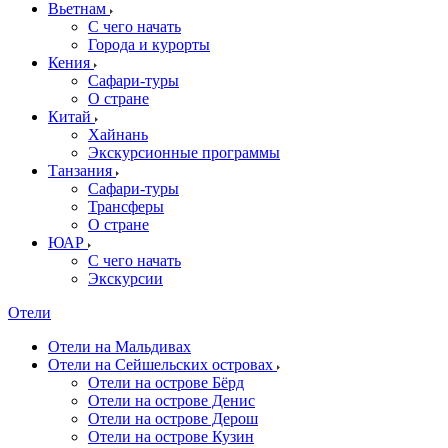
Вьетнам
С чего начать
Города и курорты
Кения
Сафари-туры
О стране
Китай
Хайнань
Экскурсионные программы
Танзания
Сафари-туры
Трансферы
О стране
ЮАР
С чего начать
Экскурсии
Отели
Отели на Мальдивах
Отели на Сейшельских островах
Отели на острове Бёрд
Отели на острове Денис
Отели на острове Дерош
Отели на острове Кузин