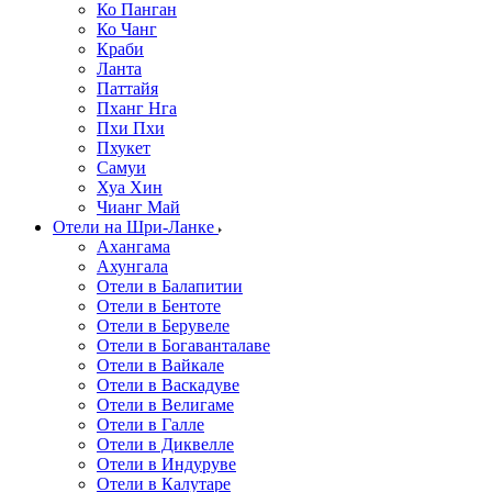
Ко Панган
Ко Чанг
Краби
Ланта
Паттайя
Пханг Нга
Пхи Пхи
Пхукет
Самуи
Хуа Хин
Чианг Май
Отели на Шри-Ланке
Ахангама
Ахунгала
Отели в Балапитии
Отели в Бентоте
Отели в Берувеле
Отели в Богаванталаве
Отели в Вайкале
Отели в Васкадуве
Отели в Велигаме
Отели в Галле
Отели в Диквелле
Отели в Индуруве
Отели в Калутаре