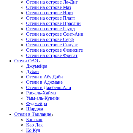
Отели на острове Ла-Диг
Отели на острове Маэ
Отели на острове Норт
Отели на острове Платт
Отели на острове Праслин
Отели на острове Раунд
Отели на острове Сент-Анн
Отели на острове Серф
Отели на острове Силуэт
Отели на острове Фелисите
Отели на острове Фрегат
Отели ОАЭ
Джумейра
Дубаи
Отели в Абу Даби
Отели в Аджмане
Отели в Джебель-Али
Рас-аль-Хайма
Умм-аль-Кувейн
Фуджейра
Шарджа
Отели в Таиланде
Бангкок
Као Лак
Ко Куд