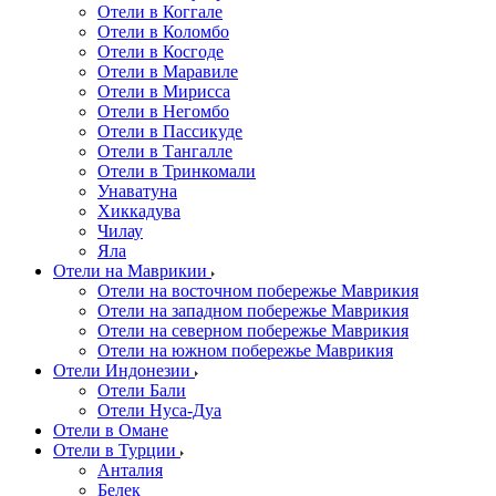
Отели в Коггале
Отели в Коломбо
Отели в Косгоде
Отели в Маравиле
Отели в Мирисса
Отели в Негомбо
Отели в Пассикуде
Отели в Тангалле
Отели в Тринкомали
Унаватуна
Хиккадува
Чилау
Яла
Отели на Маврикии
Отели на восточном побережье Маврикия
Отели на западном побережье Маврикия
Отели на северном побережье Маврикия
Отели на южном побережье Маврикия
Отели Индонезии
Отели Бали
Отели Нуса-Дуа
Отели в Омане
Отели в Турции
Анталия
Белек