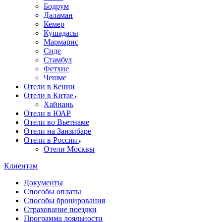
Бодрум
Даламан
Кемер
Кушадасы
Мармарис
Сиде
Стамбул
Фетхие
Чешме
Отели в Кении
Отели в Китае
Хайнань
Отели в ЮАР
Отели во Вьетнаме
Отели на Занзибаре
Отели в России
Отели Москвы
Клиентам
Документы
Способы оплаты
Способы бронирования
Страхование поездки
Программа лояльности