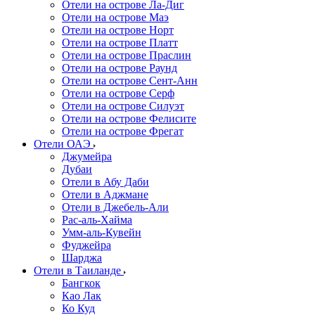
Отели на острове Ла-Диг
Отели на острове Маэ
Отели на острове Норт
Отели на острове Платт
Отели на острове Праслин
Отели на острове Раунд
Отели на острове Сент-Анн
Отели на острове Серф
Отели на острове Силуэт
Отели на острове Фелисите
Отели на острове Фрегат
Отели ОАЭ
Джумейра
Дубаи
Отели в Абу Даби
Отели в Аджмане
Отели в Джебель-Али
Рас-аль-Хайма
Умм-аль-Кувейн
Фуджейра
Шарджа
Отели в Таиланде
Бангкок
Као Лак
Ко Куд