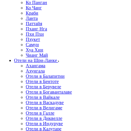
Ко Панган
Ко Чанг
Краби
Ланта
Паттайя
Пханг Нга
Пхи Пхи
Пхукет
Самуи
Хуа Хин
Чианг Май
Отели на Шри-Ланке
Ахангама
Ахунгала
Отели в Балапитии
Отели в Бентоте
Отели в Берувеле
Отели в Богаванталаве
Отели в Вайкале
Отели в Васкадуве
Отели в Велигаме
Отели в Галле
Отели в Диквелле
Отели в Индуруве
Отели в Калутаре