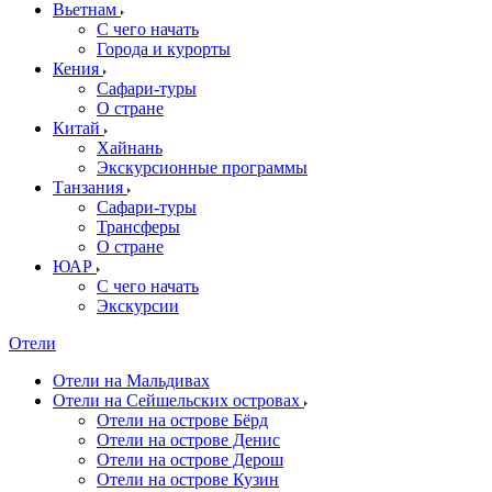
Вьетнам
С чего начать
Города и курорты
Кения
Сафари-туры
О стране
Китай
Хайнань
Экскурсионные программы
Танзания
Сафари-туры
Трансферы
О стране
ЮАР
С чего начать
Экскурсии
Отели
Отели на Мальдивах
Отели на Сейшельских островах
Отели на острове Бёрд
Отели на острове Денис
Отели на острове Дерош
Отели на острове Кузин