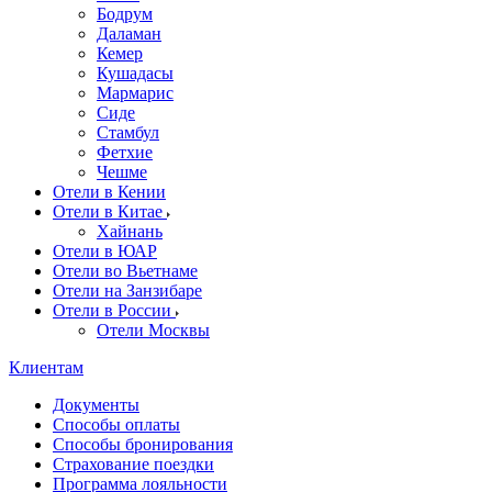
Бодрум
Даламан
Кемер
Кушадасы
Мармарис
Сиде
Стамбул
Фетхие
Чешме
Отели в Кении
Отели в Китае
Хайнань
Отели в ЮАР
Отели во Вьетнаме
Отели на Занзибаре
Отели в России
Отели Москвы
Клиентам
Документы
Способы оплаты
Способы бронирования
Страхование поездки
Программа лояльности