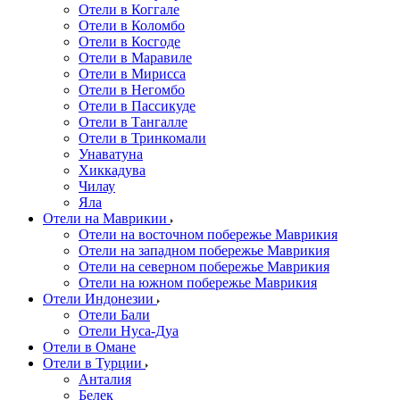
Отели в Коггале
Отели в Коломбо
Отели в Косгоде
Отели в Маравиле
Отели в Мирисса
Отели в Негомбо
Отели в Пассикуде
Отели в Тангалле
Отели в Тринкомали
Унаватуна
Хиккадува
Чилау
Яла
Отели на Маврикии
Отели на восточном побережье Маврикия
Отели на западном побережье Маврикия
Отели на северном побережье Маврикия
Отели на южном побережье Маврикия
Отели Индонезии
Отели Бали
Отели Нуса-Дуа
Отели в Омане
Отели в Турции
Анталия
Белек