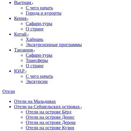
Вьетнам
С чего начать
Города и курорты
Кения
Сафари-туры
О стране
Китай
Хайнань
Экскурсионные программы
Танзания
Сафари-туры
Трансферы
О стране
ЮАР
С чего начать
Экскурсии
Отели
Отели на Мальдивах
Отели на Сейшельских островах
Отели на острове Бёрд
Отели на острове Денис
Отели на острове Дерош
Отели на острове Кузин