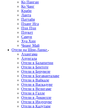
Ко Панган
Ко Чанг
Краби
Ланта
Паттайя
Пханг Нга
Пхи Пхи
Пхукет
Самуи
Хуа Хин
Чианг Май
Отели на Шри-Ланке
Ахангама
Ахунгала
Отели в Балапитии
Отели в Бентоте
Отели в Берувеле
Отели в Богаванталаве
Отели в Вайкале
Отели в Васкадуве
Отели в Велигаме
Отели в Галле
Отели в Диквелле
Отели в Индуруве
Отели в Калутаре