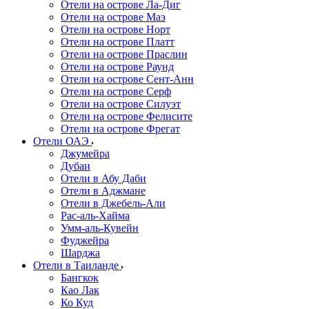
Отели на острове Ла-Диг
Отели на острове Маэ
Отели на острове Норт
Отели на острове Платт
Отели на острове Праслин
Отели на острове Раунд
Отели на острове Сент-Анн
Отели на острове Серф
Отели на острове Силуэт
Отели на острове Фелисите
Отели на острове Фрегат
Отели ОАЭ
Джумейра
Дубаи
Отели в Абу Даби
Отели в Аджмане
Отели в Джебель-Али
Рас-аль-Хайма
Умм-аль-Кувейн
Фуджейра
Шарджа
Отели в Таиланде
Бангкок
Као Лак
Ко Куд