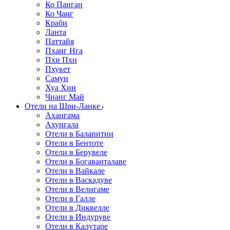
Ко Панган
Ко Чанг
Краби
Ланта
Паттайя
Пханг Нга
Пхи Пхи
Пхукет
Самуи
Хуа Хин
Чианг Май
Отели на Шри-Ланке
Ахангама
Ахунгала
Отели в Балапитии
Отели в Бентоте
Отели в Берувеле
Отели в Богаванталаве
Отели в Вайкале
Отели в Васкадуве
Отели в Велигаме
Отели в Галле
Отели в Диквелле
Отели в Индуруве
Отели в Калутаре