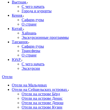
Вьетнам
С чего начать
Города и курорты
Кения
Сафари-туры
О стране
Китай
Хайнань
Экскурсионные программы
Танзания
Сафари-туры
Трансферы
О стране
ЮАР
С чего начать
Экскурсии
Отели
Отели на Мальдивах
Отели на Сейшельских островах
Отели на острове Бёрд
Отели на острове Денис
Отели на острове Дерош
Отели на острове Кузин