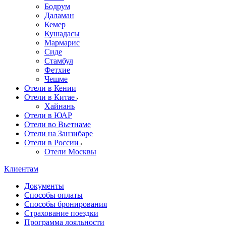
Бодрум
Даламан
Кемер
Кушадасы
Мармарис
Сиде
Стамбул
Фетхие
Чешме
Отели в Кении
Отели в Китае
Хайнань
Отели в ЮАР
Отели во Вьетнаме
Отели на Занзибаре
Отели в России
Отели Москвы
Клиентам
Документы
Способы оплаты
Способы бронирования
Страхование поездки
Программа лояльности