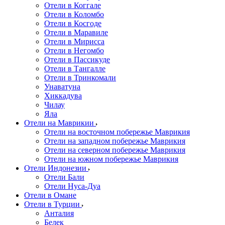
Отели в Коггале
Отели в Коломбо
Отели в Косгоде
Отели в Маравиле
Отели в Мирисса
Отели в Негомбо
Отели в Пассикуде
Отели в Тангалле
Отели в Тринкомали
Унаватуна
Хиккадува
Чилау
Яла
Отели на Маврикии
Отели на восточном побережье Маврикия
Отели на западном побережье Маврикия
Отели на северном побережье Маврикия
Отели на южном побережье Маврикия
Отели Индонезии
Отели Бали
Отели Нуса-Дуа
Отели в Омане
Отели в Турции
Анталия
Белек