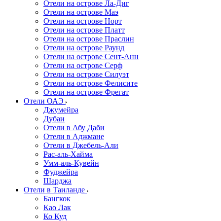
Отели на острове Ла-Диг
Отели на острове Маэ
Отели на острове Норт
Отели на острове Платт
Отели на острове Праслин
Отели на острове Раунд
Отели на острове Сент-Анн
Отели на острове Серф
Отели на острове Силуэт
Отели на острове Фелисите
Отели на острове Фрегат
Отели ОАЭ
Джумейра
Дубаи
Отели в Абу Даби
Отели в Аджмане
Отели в Джебель-Али
Рас-аль-Хайма
Умм-аль-Кувейн
Фуджейра
Шарджа
Отели в Таиланде
Бангкок
Као Лак
Ко Куд