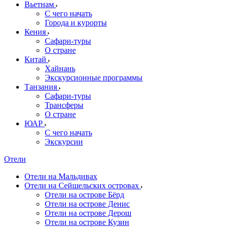
Вьетнам
С чего начать
Города и курорты
Кения
Сафари-туры
О стране
Китай
Хайнань
Экскурсионные программы
Танзания
Сафари-туры
Трансферы
О стране
ЮАР
С чего начать
Экскурсии
Отели
Отели на Мальдивах
Отели на Сейшельских островах
Отели на острове Бёрд
Отели на острове Денис
Отели на острове Дерош
Отели на острове Кузин