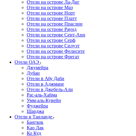
Отели на острове Ла-Диг
Отели на острове Маэ
Отели на острове Норт
Отели на острове Платт
Отели на острове Праслин
Отели на острове Раунд
Отели на острове Сент-Анн
Отели на острове Серф
Отели на острове Силуэт
Отели на острове Фелисите
Отели на острове Фрегат
Отели ОАЭ
Джумейра
Дубаи
Отели в Абу Даби
Отели в Аджмане
Отели в Джебель-Али
Рас-аль-Хайма
Умм-аль-Кувейн
Фуджейра
Шарджа
Отели в Таиланде
Бангкок
Као Лак
Ко Куд