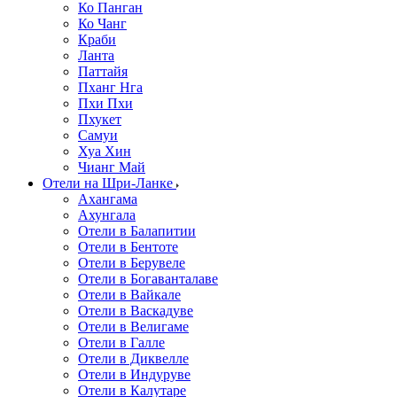
Ко Панган
Ко Чанг
Краби
Ланта
Паттайя
Пханг Нга
Пхи Пхи
Пхукет
Самуи
Хуа Хин
Чианг Май
Отели на Шри-Ланке
Ахангама
Ахунгала
Отели в Балапитии
Отели в Бентоте
Отели в Берувеле
Отели в Богаванталаве
Отели в Вайкале
Отели в Васкадуве
Отели в Велигаме
Отели в Галле
Отели в Диквелле
Отели в Индуруве
Отели в Калутаре