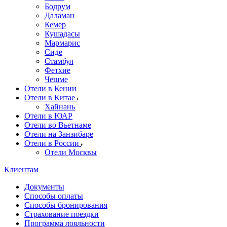
Бодрум
Даламан
Кемер
Кушадасы
Мармарис
Сиде
Стамбул
Фетхие
Чешме
Отели в Кении
Отели в Китае
Хайнань
Отели в ЮАР
Отели во Вьетнаме
Отели на Занзибаре
Отели в России
Отели Москвы
Клиентам
Документы
Способы оплаты
Способы бронирования
Страхование поездки
Программа лояльности