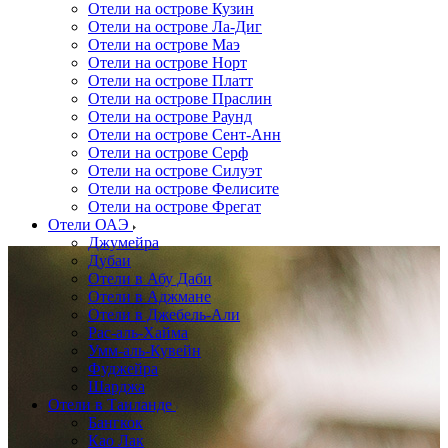
Отели на острове Кузин
Отели на острове Ла-Диг
Отели на острове Маэ
Отели на острове Норт
Отели на острове Платт
Отели на острове Праслин
Отели на острове Раунд
Отели на острове Сент-Анн
Отели на острове Серф
Отели на острове Силуэт
Отели на острове Фелисите
Отели на острове Фрегат
Отели ОАЭ
Джумейра
Дубаи
Отели в Абу Даби
Отели в Аджмане
Отели в Джебель-Али
Рас-аль-Хайма
Умм-аль-Кувейн
Фуджейра
Шарджа
Отели в Таиланде
Бангкок
Као Лак