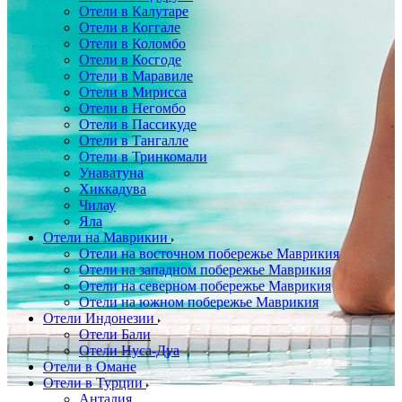
Отели в Калутаре
Отели в Коггале
Отели в Коломбо
Отели в Косгоде
Отели в Маравиле
Отели в Мирисса
Отели в Негомбо
Отели в Пассикуде
Отели в Тангалле
Отели в Тринкомали
Унаватуна
Хиккадува
Чилау
Яла
Отели на Маврикии
Отели на восточном побережье Маврикия
Отели на западном побережье Маврикия
Отели на северном побережье Маврикия
Отели на южном побережье Маврикия
Отели Индонезии
Отели Бали
Отели Нуса-Дуа
Отели в Омане
Отели в Турции
Анталия