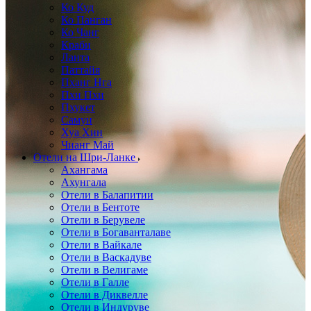
Ко Куд
Ко Панган
Ко Чанг
Краби
Ланта
Паттайя
Пханг Нга
Пхи Пхи
Пхукет
Самуи
Хуа Хин
Чианг Май
Отели на Шри-Ланке
Ахангама
Ахунгала
Отели в Балапитии
Отели в Бентоте
Отели в Берувеле
Отели в Богаванталаве
Отели в Вайкале
Отели в Васкадуве
Отели в Велигаме
Отели в Галле
Отели в Диквелле
Отели в Индуруве