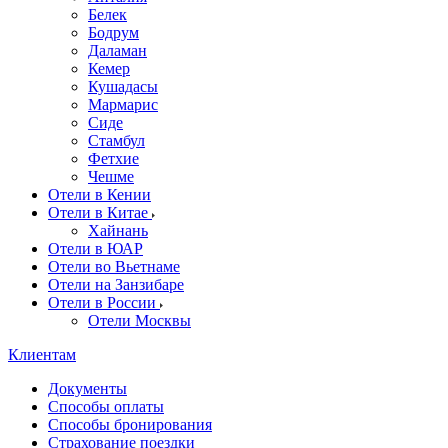
Белек
Бодрум
Даламан
Кемер
Кушадасы
Мармарис
Сиде
Стамбул
Фетхие
Чешме
Отели в Кении
Отели в Китае
Хайнань
Отели в ЮАР
Отели во Вьетнаме
Отели на Занзибаре
Отели в России
Отели Москвы
Клиентам
Документы
Способы оплаты
Способы бронирования
Страхование поездки