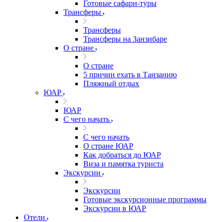
Готовые сафари-туры
Трансферы
Трансферы
Трансферы на Занзибаре
О стране
О стране
5 причин ехать в Танзанию
Пляжный отдых
ЮАР
ЮАР
С чего начать
С чего начать
О стране ЮАР
Как добраться до ЮАР
Виза и памятка туриста
Экскурсии
Экскурсии
Готовые экскурсионные программы
Экскурсии в ЮАР
Отели