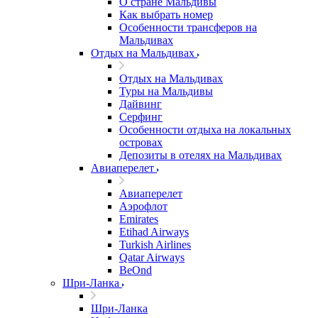
О стране Мальдивы
Как выбрать номер
Особенности трансферов на
Мальдивах
Отдых на Мальдивах
Отдых на Мальдивах
Туры на Мальдивы
Дайвинг
Серфинг
Особенности отдыха на локальных
островах
Депозиты в отелях на Мальдивах
Авиаперелет
Авиаперелет
Аэрофлот
Emirates
Etihad Airways
Turkish Airlines
Qatar Airways
BeOnd
Шри-Ланка
Шри-Ланка