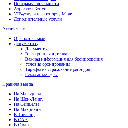
Программа лояльности
Аэрофлот Бонус
VIP-услуги в аэропорту Мале
Дополнительные услуги
Агентствам
О работе с нами
Документы
Документы
Электронная путевка
Важная информация для бронирования
Условия бронирования
Тарифы на страхование расходов
Рекламные туры
Правила въезда
На Мальдивы
На Шри-Ланку
На Сейшелы
На Маврикий
В Таиланд
В ОАЭ
В Оман