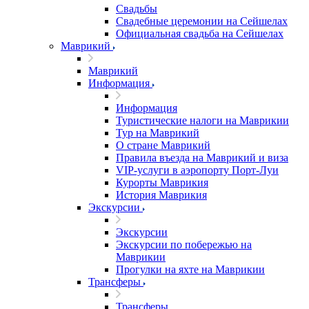
Свадьбы
Свадебные церемонии на Сейшелах
Официальная свадьба на Сейшелах
Маврикий
Маврикий
Информация
Информация
Туристические налоги на Маврикии
Тур на Маврикий
О стране Маврикий
Правила въезда на Маврикий и виза
VIP-услуги в аэропорту Порт-Луи
Курорты Маврикия
История Маврикия
Экскурсии
Экскурсии
Экскурсии по побережью на
Маврикии
Прогулки на яхте на Маврикии
Трансферы
Трансферы