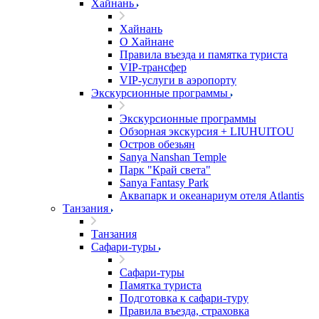
Хайнань
Хайнань
О Хайнане
Правила въезда и памятка туриста
VIP-трансфер
VIP-услуги в аэропорту
Экскурсионные программы
Экскурсионные программы
Обзорная экскурсия + LIUHUITOU
Остров обезьян
Sanya Nanshan Temple
Парк "Край света"
Sanya Fantasy Park
Аквапарк и океанариум отеля Atlantis
Танзания
Танзания
Сафари-туры
Сафари-туры
Памятка туриста
Подготовка к сафари-туру
Правила въезда, страховка