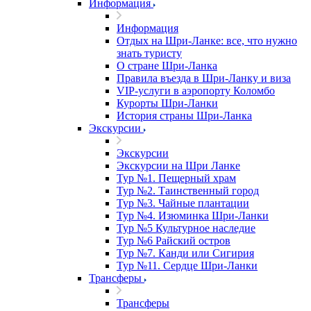
Информация
Информация
Отдых на Шри-Ланке: все, что нужно
знать туристу
О стране Шри-Ланка
Правила въезда в Шри-Ланку и виза
VIP-услуги в аэропорту Коломбо
Курорты Шри-Ланки
История страны Шри-Ланка
Экскурсии
Экскурсии
Экскурсии на Шри Ланке
Тур №1. Пещерный храм
Тур №2. Таинственный город
Тур №3. Чайные плантации
Тур №4. Изюминка Шри-Ланки
Тур №5 Культурное наследие
Тур №6 Райский остров
Тур №7. Канди или Сигирия
Тур №11. Сердце Шри-Ланки
Трансферы
Трансферы