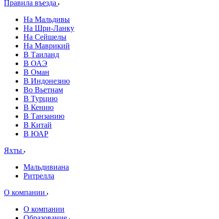
Правила въезда
На Мальдивы
На Шри-Ланку
На Сейшелы
На Маврикий
В Таиланд
В ОАЭ
В Оман
В Индонезию
Во Вьетнам
В Турцию
В Кению
В Танзанию
В Китай
В ЮАР
Яхты
Мальдивиана
Ритрелла
О компании
О компании
Образование