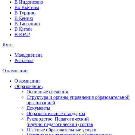
В Индонезию
Во Вьетнам
В Турцию
В Кению
В Танзанию
В Китай
В ЮАР
Яхты
Мальдивиана
Ритрелла
О компании
О компании
Образование
Основные сведения
Структура и органы управления образовательной
организацией
Документы
Образовательные стандарты
Руководство. Педагогический
(научно‑педагогический) состав
Платные образовательные услуги