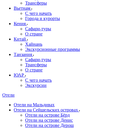
Трансферы
Вьетнам
С чего начать
Города и курорты
Кения
Сафари-туры
О стране
Китай
Хайнань
Экскурсионные программы
Танзания
Сафари-туры
Трансферы
О стране
ЮАР
С чего начать
Экскурсии
Отели
Отели на Мальдивах
Отели на Сейшельских островах
Отели на острове Бёрд
Отели на острове Денис
Отели на острове Дерош