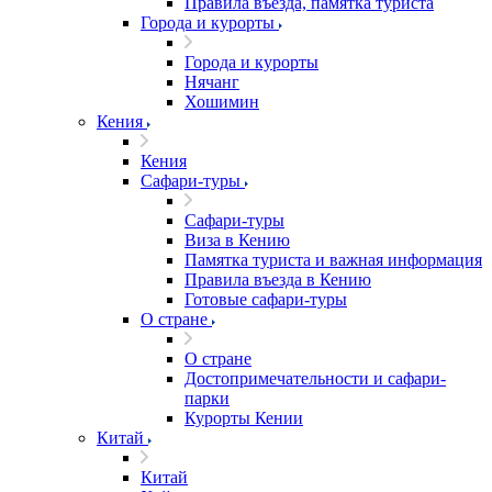
Правила въезда, памятка туриста
Города и курорты
Города и курорты
Нячанг
Хошимин
Кения
Кения
Сафари-туры
Сафари-туры
Виза в Кению
Памятка туриста и важная информация
Правила въезда в Кению
Готовые сафари-туры
О стране
О стране
Достопримечательности и сафари-
парки
Курорты Кении
Китай
Китай