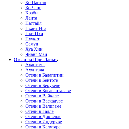
Ко Панган
Ко Чанг
Краби
Ланта
Паттайя
Пханг Нга
Пхи Пхи
Пхукет
Самуи
Хуа Хин
Чианг Май
Отели на Шри-Ланке
Ахангама
Ахунгала
Отели в Балапитии
Отели в Бентоте
Отели в Берувеле
Отели в Богаванталаве
Отели в Вайкале
Отели в Васкадуве
Отели в Велигаме
Отели в Галле
Отели в Диквелле
Отели в Индуруве
Отели в Калутаре