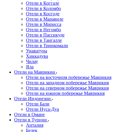
Отели в Коггале
Отели в Коломбо
Отели в Косгоде
Отели в Маравиле
Отели в Мирисса
Отели в Негомбо
Отели в Пассикуде
Отели в Тангалле
Отели в Тринкомали
Унаватуна
Хиккадува
Чилау
Яла
Отели на Маврикии
Отели на восточном побережье Маврикия
Отели на западном побережье Маврикия
Отели на северном побережье Маврикия
Отели на южном побережье Маврикия
Отели Индонезии
Отели Бали
Отели Нуса-Дуа
Отели в Омане
Отели в Турции
Анталия
Белек