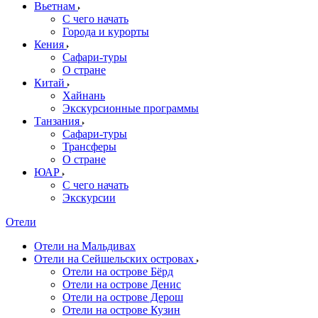
Вьетнам
С чего начать
Города и курорты
Кения
Сафари-туры
О стране
Китай
Хайнань
Экскурсионные программы
Танзания
Сафари-туры
Трансферы
О стране
ЮАР
С чего начать
Экскурсии
Отели
Отели на Мальдивах
Отели на Сейшельских островах
Отели на острове Бёрд
Отели на острове Денис
Отели на острове Дерош
Отели на острове Кузин