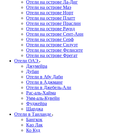
Отели на острове Ла-Диг
Отели на острове Маэ
Отели на острове Норт
Отели на острове Платт
Отели на острове Праслин
Отели на острове Раунд
Отели на острове Сент-Анн
Отели на острове Серф
Отели на острове Силуэт
Отели на острове Фелисите
Отели на острове Фрегат
Отели ОАЭ
Джумейра
Дубаи
Отели в Абу Даби
Отели в Аджмане
Отели в Джебель-Али
Рас-аль-Хайма
Умм-аль-Кувейн
Фуджейра
Шарджа
Отели в Таиланде
Бангкок
Као Лак
Ко Куд