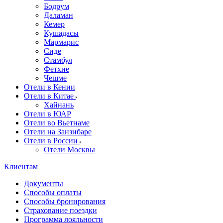
Бодрум
Даламан
Кемер
Кушадасы
Мармарис
Сиде
Стамбул
Фетхие
Чешме
Отели в Кении
Отели в Китае
Хайнань
Отели в ЮАР
Отели во Вьетнаме
Отели на Занзибаре
Отели в России
Отели Москвы
Клиентам
Документы
Способы оплаты
Способы бронирования
Страхование поездки
Программа лояльности