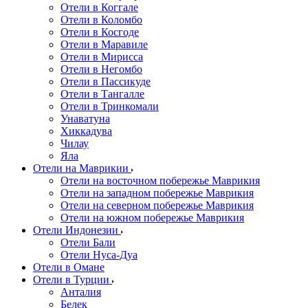
Отели в Коггале
Отели в Коломбо
Отели в Косгоде
Отели в Маравиле
Отели в Мирисса
Отели в Негомбо
Отели в Пассикуде
Отели в Тангалле
Отели в Тринкомали
Унаватуна
Хиккадува
Чилау
Яла
Отели на Маврикии
Отели на восточном побережье Маврикия
Отели на западном побережье Маврикия
Отели на северном побережье Маврикия
Отели на южном побережье Маврикия
Отели Индонезии
Отели Бали
Отели Нуса-Дуа
Отели в Омане
Отели в Турции
Анталия
Белек