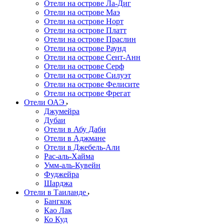
Отели на острове Ла-Диг
Отели на острове Маэ
Отели на острове Норт
Отели на острове Платт
Отели на острове Праслин
Отели на острове Раунд
Отели на острове Сент-Анн
Отели на острове Серф
Отели на острове Силуэт
Отели на острове Фелисите
Отели на острове Фрегат
Отели ОАЭ
Джумейра
Дубаи
Отели в Абу Даби
Отели в Аджмане
Отели в Джебель-Али
Рас-аль-Хайма
Умм-аль-Кувейн
Фуджейра
Шарджа
Отели в Таиланде
Бангкок
Као Лак
Ко Куд