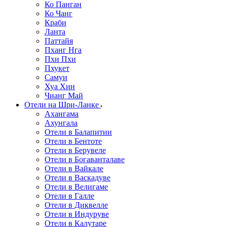
Ко Панган
Ко Чанг
Краби
Ланта
Паттайя
Пханг Нга
Пхи Пхи
Пхукет
Самуи
Хуа Хин
Чианг Май
Отели на Шри-Ланке
Ахангама
Ахунгала
Отели в Балапитии
Отели в Бентоте
Отели в Берувеле
Отели в Богаванталаве
Отели в Вайкале
Отели в Васкадуве
Отели в Велигаме
Отели в Галле
Отели в Диквелле
Отели в Индуруве
Отели в Калутаре