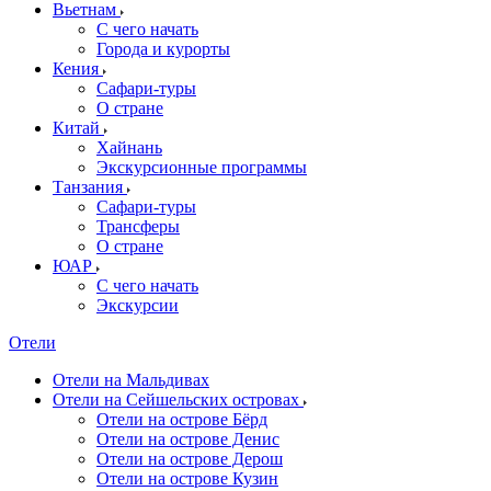
Вьетнам
С чего начать
Города и курорты
Кения
Сафари-туры
О стране
Китай
Хайнань
Экскурсионные программы
Танзания
Сафари-туры
Трансферы
О стране
ЮАР
С чего начать
Экскурсии
Отели
Отели на Мальдивах
Отели на Сейшельских островах
Отели на острове Бёрд
Отели на острове Денис
Отели на острове Дерош
Отели на острове Кузин