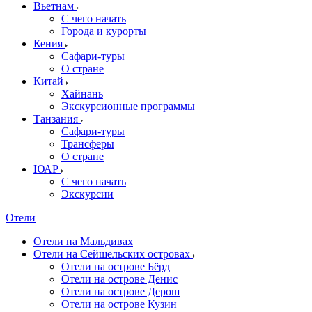
Вьетнам
С чего начать
Города и курорты
Кения
Сафари-туры
О стране
Китай
Хайнань
Экскурсионные программы
Танзания
Сафари-туры
Трансферы
О стране
ЮАР
С чего начать
Экскурсии
Отели
Отели на Мальдивах
Отели на Сейшельских островах
Отели на острове Бёрд
Отели на острове Денис
Отели на острове Дерош
Отели на острове Кузин