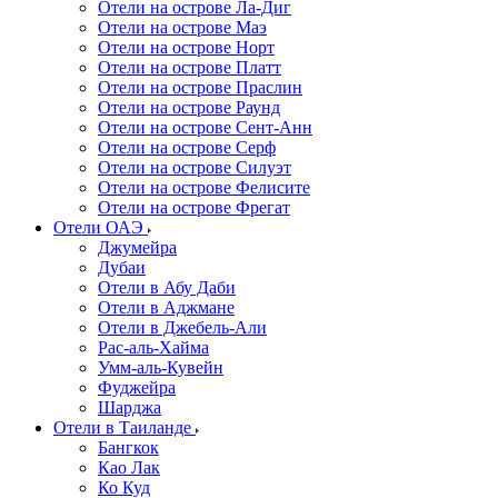
Отели на острове Ла-Диг
Отели на острове Маэ
Отели на острове Норт
Отели на острове Платт
Отели на острове Праслин
Отели на острове Раунд
Отели на острове Сент-Анн
Отели на острове Серф
Отели на острове Силуэт
Отели на острове Фелисите
Отели на острове Фрегат
Отели ОАЭ
Джумейра
Дубаи
Отели в Абу Даби
Отели в Аджмане
Отели в Джебель-Али
Рас-аль-Хайма
Умм-аль-Кувейн
Фуджейра
Шарджа
Отели в Таиланде
Бангкок
Као Лак
Ко Куд