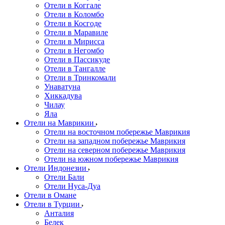
Отели в Коггале
Отели в Коломбо
Отели в Косгоде
Отели в Маравиле
Отели в Мирисса
Отели в Негомбо
Отели в Пассикуде
Отели в Тангалле
Отели в Тринкомали
Унаватуна
Хиккадува
Чилау
Яла
Отели на Маврикии
Отели на восточном побережье Маврикия
Отели на западном побережье Маврикия
Отели на северном побережье Маврикия
Отели на южном побережье Маврикия
Отели Индонезии
Отели Бали
Отели Нуса-Дуа
Отели в Омане
Отели в Турции
Анталия
Белек