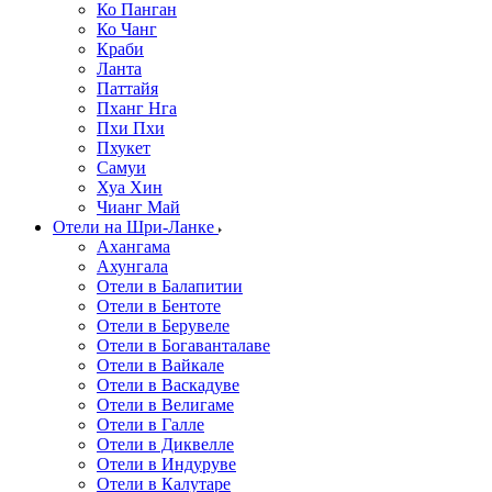
Ко Панган
Ко Чанг
Краби
Ланта
Паттайя
Пханг Нга
Пхи Пхи
Пхукет
Самуи
Хуа Хин
Чианг Май
Отели на Шри-Ланке
Ахангама
Ахунгала
Отели в Балапитии
Отели в Бентоте
Отели в Берувеле
Отели в Богаванталаве
Отели в Вайкале
Отели в Васкадуве
Отели в Велигаме
Отели в Галле
Отели в Диквелле
Отели в Индуруве
Отели в Калутаре