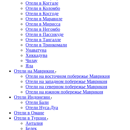
Отели в Коггале
Отели в Коломбо
Отели в Косгоде
Отели в Маравиле
Отели в Мирисса
Отели в Негомбо
Отели в Пассикуде
Отели в Тангалле
Отели в Тринкомали
Унаватуна
Хиккадува
Чилау
Яла
Отели на Маврикии
Отели на восточном побережье Маврикия
Отели на западном побережье Маврикия
Отели на северном побережье Маврикия
Отели на южном побережье Маврикия
Отели Индонезии
Отели Бали
Отели Нуса-Дуа
Отели в Омане
Отели в Турции
Анталия
Белек