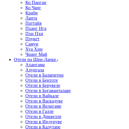
Ко Панган
Ко Чанг
Краби
Ланта
Паттайя
Пханг Нга
Пхи Пхи
Пхукет
Самуи
Хуа Хин
Чианг Май
Отели на Шри-Ланке
Ахангама
Ахунгала
Отели в Балапитии
Отели в Бентоте
Отели в Берувеле
Отели в Богаванталаве
Отели в Вайкале
Отели в Васкадуве
Отели в Велигаме
Отели в Галле
Отели в Диквелле
Отели в Индуруве
Отели в Калутаре