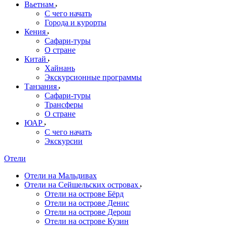
Вьетнам
С чего начать
Города и курорты
Кения
Сафари-туры
О стране
Китай
Хайнань
Экскурсионные программы
Танзания
Сафари-туры
Трансферы
О стране
ЮАР
С чего начать
Экскурсии
Отели
Отели на Мальдивах
Отели на Сейшельских островах
Отели на острове Бёрд
Отели на острове Денис
Отели на острове Дерош
Отели на острове Кузин