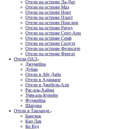
Отели на острове Ла-Диг
Отели на острове Маэ
Отели на острове Норт
Отели на острове Платт
Отели на острове Праслин
Отели на острове Раунд
Отели на острове Сент-Анн
Отели на острове Серф
Отели на острове Силуэт
Отели на острове Фелисите
Отели на острове Фрегат
Отели ОАЭ
Джумейра
Дубаи
Отели в Абу Даби
Отели в Аджмане
Отели в Джебель-Али
Рас-аль-Хайма
Умм-аль-Кувейн
Фуджейра
Шарджа
Отели в Таиланде
Бангкок
Као Лак
Ко Куд