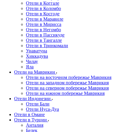
Отели в Коггале
Отели в Коломбо
Отели в Косгоде
Отели в Маравиле
Отели в Мирисса
Отели в Негомбо
Отели в Пассикуде
Отели в Тангалле
Отели в Тринкомали
Унаватуна
Хиккадува
Чилау
Яла
Отели на Маврикии
Отели на восточном побережье Маврикия
Отели на западном побережье Маврикия
Отели на северном побережье Маврикия
Отели на южном побережье Маврикия
Отели Индонезии
Отели Бали
Отели Нуса-Дуа
Отели в Омане
Отели в Турции
Анталия
Белек