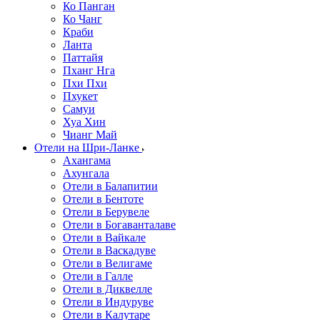
Ко Панган
Ко Чанг
Краби
Ланта
Паттайя
Пханг Нга
Пхи Пхи
Пхукет
Самуи
Хуа Хин
Чианг Май
Отели на Шри-Ланке
Ахангама
Ахунгала
Отели в Балапитии
Отели в Бентоте
Отели в Берувеле
Отели в Богаванталаве
Отели в Вайкале
Отели в Васкадуве
Отели в Велигаме
Отели в Галле
Отели в Диквелле
Отели в Индуруве
Отели в Калутаре