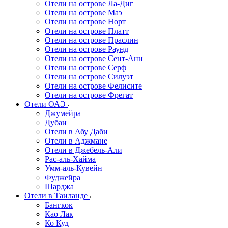
Отели на острове Ла-Диг
Отели на острове Маэ
Отели на острове Норт
Отели на острове Платт
Отели на острове Праслин
Отели на острове Раунд
Отели на острове Сент-Анн
Отели на острове Серф
Отели на острове Силуэт
Отели на острове Фелисите
Отели на острове Фрегат
Отели ОАЭ
Джумейра
Дубаи
Отели в Абу Даби
Отели в Аджмане
Отели в Джебель-Али
Рас-аль-Хайма
Умм-аль-Кувейн
Фуджейра
Шарджа
Отели в Таиланде
Бангкок
Као Лак
Ко Куд