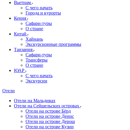
Вьетнам
С чего начать
Города и курорты
Кения
Сафари-туры
О стране
Китай
Хайнань
Экскурсионные программы
Танзания
Сафари-туры
Трансферы
О стране
ЮАР
С чего начать
Экскурсии
Отели
Отели на Мальдивах
Отели на Сейшельских островах
Отели на острове Бёрд
Отели на острове Денис
Отели на острове Дерош
Отели на острове Кузин