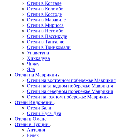
Отели в Коггале
Отели в Коломбо
Отели в Косгоде
Отели в Маравиле
Отели в Мирисса
Отели в Негомбо
Отели в Пассикуде
Отели в Тангалле
Отели в Тринкомали
Унаватуна
Хиккадува
Чилау
Яла
Отели на Маврикии
Отели на восточном побережье Маврикия
Отели на западном побережье Маврикия
Отели на северном побережье Маврикия
Отели на южном побережье Маврикия
Отели Индонезии
Отели Бали
Отели Нуса-Дуа
Отели в Омане
Отели в Турции
Анталия
Белек