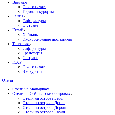
Вьетнам
С чего начать
Города и курорты
Кения
Сафари-туры
О стране
Китай
Хайнань
Экскурсионные программы
Танзания
Сафари-туры
Трансферы
О стране
ЮАР
С чего начать
Экскурсии
Отели
Отели на Мальдивах
Отели на Сейшельских островах
Отели на острове Бёрд
Отели на острове Денис
Отели на острове Дерош
Отели на острове Кузин