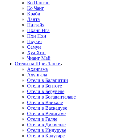
Ко Панган
Ко Чанг
Краби
Ланта
Паттайя
Пханг Нга
Пхи Пхи
Пхукет
Самуи
Хуа Хин
Чианг Май
Отели на Шри-Ланке
Ахангама
Ахунгала
Отели в Балапитии
Отели в Бентоте
Отели в Берувеле
Отели в Богаванталаве
Отели в Вайкале
Отели в Васкадуве
Отели в Велигаме
Отели в Галле
Отели в Диквелле
Отели в Индуруве
Отели в Калутаре