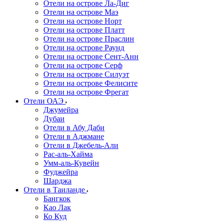
Отели на острове Ла-Диг
Отели на острове Маэ
Отели на острове Норт
Отели на острове Платт
Отели на острове Праслин
Отели на острове Раунд
Отели на острове Сент-Анн
Отели на острове Серф
Отели на острове Силуэт
Отели на острове Фелисите
Отели на острове Фрегат
Отели ОАЭ
Джумейра
Дубаи
Отели в Абу Даби
Отели в Аджмане
Отели в Джебель-Али
Рас-аль-Хайма
Умм-аль-Кувейн
Фуджейра
Шарджа
Отели в Таиланде
Бангкок
Као Лак
Ко Куд