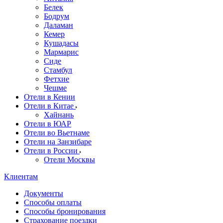
Белек
Бодрум
Даламан
Кемер
Кушадасы
Мармарис
Сиде
Стамбул
Фетхие
Чешме
Отели в Кении
Отели в Китае
Хайнань
Отели в ЮАР
Отели во Вьетнаме
Отели на Занзибаре
Отели в России
Отели Москвы
Клиентам
Документы
Способы оплаты
Способы бронирования
Страхование поездки