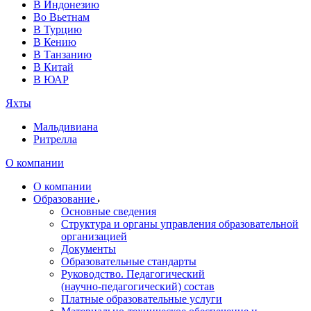
В Индонезию
Во Вьетнам
В Турцию
В Кению
В Танзанию
В Китай
В ЮАР
Яхты
Мальдивиана
Ритрелла
О компании
О компании
Образование
Основные сведения
Структура и органы управления образовательной
организацией
Документы
Образовательные стандарты
Руководство. Педагогический
(научно‑педагогический) состав
Платные образовательные услуги