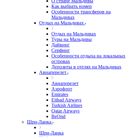
О стране Мальдивы
Как выбрать номер
Особенности трансферов на
Мальдивах
Отдых на Мальдивах
Отдых на Мальдивах
Туры на Мальдивы
Дайвинг
Серфинг
Особенности отдыха на локальных
островах
Депозиты в отелях на Мальдивах
Авиаперелет
Авиаперелет
Аэрофлот
Emirates
Etihad Airways
Turkish Airlines
Qatar Airways
BeOnd
Шри-Ланка
Шри-Ланка