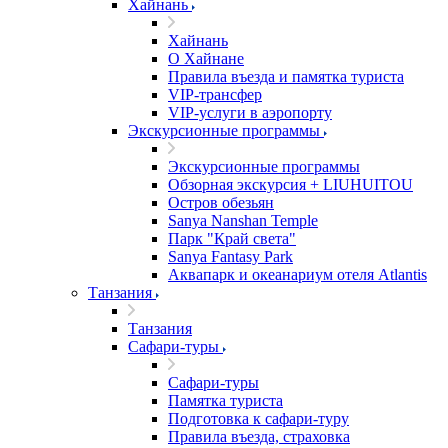
Хайнань
Хайнань
О Хайнане
Правила въезда и памятка туриста
VIP-трансфер
VIP-услуги в аэропорту
Экскурсионные программы
Экскурсионные программы
Обзорная экскурсия + LIUHUITOU
Остров обезьян
Sanya Nanshan Temple
Парк "Край света"
Sanya Fantasy Park
Аквапарк и океанариум отеля Atlantis
Танзания
Танзания
Сафари-туры
Сафари-туры
Памятка туриста
Подготовка к сафари-туру
Правила въезда, страховка