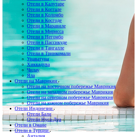
Отели в Калутаре
Отели в Коггале
Отели в Коломбо
Отели в Косгоде
Отели в Маравиле
Отели в Мирисса
Отели в Негомбо
Отели в Пассикуде
Отели в Тангалле
Отели в Тринкомали
Унаватуна
Хиккадува
Чилау
Яла
Отели на Маврикии
Отели на восточном побережье Маврикия
Отели на западном побережье Маврикия
Отели на северном побережье Маврикия
Отели на южном побережье Маврикия
Отели Индонезии
Отели Бали
Отели Нуса-Дуа
Отели в Омане
Отели в Турции
Анталия