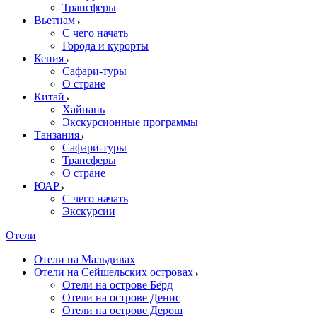
Трансферы
Вьетнам
С чего начать
Города и курорты
Кения
Сафари-туры
О стране
Китай
Хайнань
Экскурсионные программы
Танзания
Сафари-туры
Трансферы
О стране
ЮАР
С чего начать
Экскурсии
Отели
Отели на Мальдивах
Отели на Сейшельских островах
Отели на острове Бёрд
Отели на острове Денис
Отели на острове Дерош