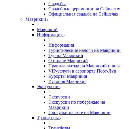
Свадьбы
Свадебные церемонии на Сейшелах
Официальная свадьба на Сейшелах
Маврикий
Маврикий
Информация
Информация
Туристические налоги на Маврикии
Тур на Маврикий
О стране Маврикий
Правила въезда на Маврикий и виза
VIP-услуги в аэропорту Порт-Луи
Курорты Маврикия
История Маврикия
Экскурсии
Экскурсии
Экскурсии по побережью на
Маврикии
Прогулки на яхте на Маврикии
Трансферы
Трансферы