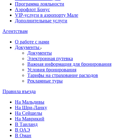
Программа лояльности
Аэрофлот Бонус
VIP-услуги в аэропорту Мале
Дополнительные услуги
Агентствам
О работе с нами
Документы
Документы
Электронная путевка
Важная информация для бронирования
Условия бронирования
Тарифы на страхование расходов
Рекламные туры
Правила въезда
На Мальдивы
На Шри-Ланку
На Сейшелы
На Маврикий
В Таиланд
В ОАЭ
В Оман