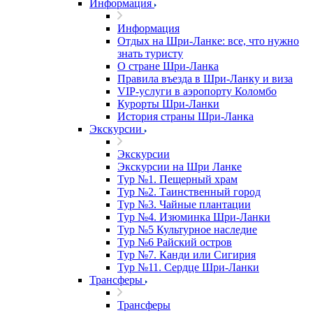
Информация
Информация
Отдых на Шри-Ланке: все, что нужно
знать туристу
О стране Шри-Ланка
Правила въезда в Шри-Ланку и виза
VIP-услуги в аэропорту Коломбо
Курорты Шри-Ланки
История страны Шри-Ланка
Экскурсии
Экскурсии
Экскурсии на Шри Ланке
Тур №1. Пещерный храм
Тур №2. Таинственный город
Тур №3. Чайные плантации
Тур №4. Изюминка Шри-Ланки
Тур №5 Культурное наследие
Тур №6 Райский остров
Тур №7. Канди или Сигирия
Тур №11. Сердце Шри-Ланки
Трансферы
Трансферы