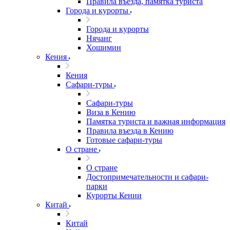
Правила въезда, памятка туриста
Города и курорты
Города и курорты
Нячанг
Хошимин
Кения
Кения
Сафари-туры
Сафари-туры
Виза в Кению
Памятка туриста и важная информация
Правила въезда в Кению
Готовые сафари-туры
О стране
О стране
Достопримечательности и сафари-
парки
Курорты Кении
Китай
Китай