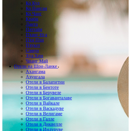
Ко Куд
Ко Панган
Ко Чанг
Краби
Ланта
Паттайя
Пханг Нга
Пхи Пхи
Пхукет
Самуи
Хуа Хин
Чианг Май
Отели на Шри-Ланке
Ахангама
Ахунгала
Отели в Балапитии
Отели в Бентоте
Отели в Берувеле
Отели в Богаванталаве
Отели в Вайкале
Отели в Васкадуве
Отели в Велигаме
Отели в Галле
Отели в Диквелле
Отели в Индуруве