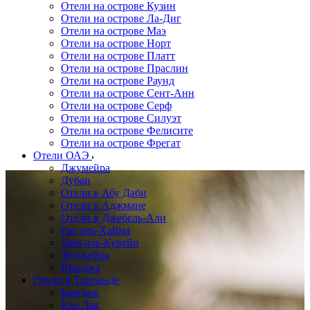
Отели на острове Кузин
Отели на острове Ла-Диг
Отели на острове Маэ
Отели на острове Норт
Отели на острове Платт
Отели на острове Праслин
Отели на острове Раунд
Отели на острове Сент-Анн
Отели на острове Серф
Отели на острове Силуэт
Отели на острове Фелисите
Отели на острове Фрегат
Отели ОАЭ
Джумейра
Дубаи
Отели в Абу Даби
Отели в Аджмане
Отели в Джебель-Али
Рас-аль-Хайма
Умм-аль-Кувейн
Фуджейра
Шарджа
Отели в Таиланде
Бангкок
Као Лак