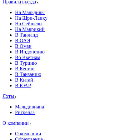
Правила въезда
На Мальдивы
На Шри-Ланку
На Сейшелы
На Маврикий
В Таиланд
В ОАЭ
В Оман
В Индонезию
Во Вьетнам
В Турцию
В Кению
В Танзанию
В Китай
В ЮАР
Яхты
Мальдивиана
Ритрелла
О компании
О компании
Образование