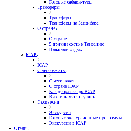
Готовые сафари-туры
Трансферы
Трансферы
Трансферы на Занзибаре
О стране
О стране
5 причин ехать в Танзанию
Пляжный отдых
ЮАР
ЮАР
С чего начать
С чего начать
О стране ЮАР
Как добраться до ЮАР
Виза и памятка туриста
Экскурсии
Экскурсии
Готовые экскурсионные программы
Экскурсии в ЮАР
Отели