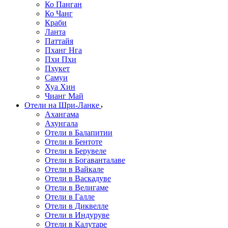
Ко Панган
Ко Чанг
Краби
Ланта
Паттайя
Пханг Нга
Пхи Пхи
Пхукет
Самуи
Хуа Хин
Чианг Май
Отели на Шри-Ланке
Ахангама
Ахунгала
Отели в Балапитии
Отели в Бентоте
Отели в Берувеле
Отели в Богаванталаве
Отели в Вайкале
Отели в Васкадуве
Отели в Велигаме
Отели в Галле
Отели в Диквелле
Отели в Индуруве
Отели в Калутаре