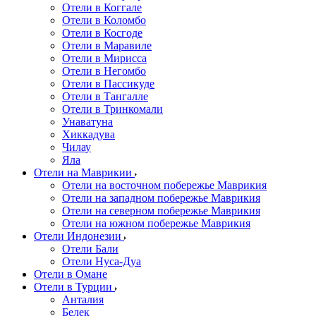
Отели в Коггале
Отели в Коломбо
Отели в Косгоде
Отели в Маравиле
Отели в Мирисса
Отели в Негомбо
Отели в Пассикуде
Отели в Тангалле
Отели в Тринкомали
Унаватуна
Хиккадува
Чилау
Яла
Отели на Маврикии
Отели на восточном побережье Маврикия
Отели на западном побережье Маврикия
Отели на северном побережье Маврикия
Отели на южном побережье Маврикия
Отели Индонезии
Отели Бали
Отели Нуса-Дуа
Отели в Омане
Отели в Турции
Анталия
Белек