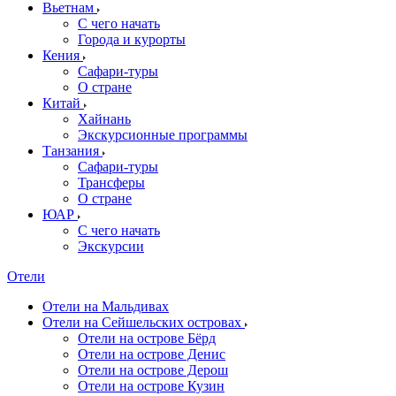
Вьетнам
С чего начать
Города и курорты
Кения
Сафари-туры
О стране
Китай
Хайнань
Экскурсионные программы
Танзания
Сафари-туры
Трансферы
О стране
ЮАР
С чего начать
Экскурсии
Отели
Отели на Мальдивах
Отели на Сейшельских островах
Отели на острове Бёрд
Отели на острове Денис
Отели на острове Дерош
Отели на острове Кузин