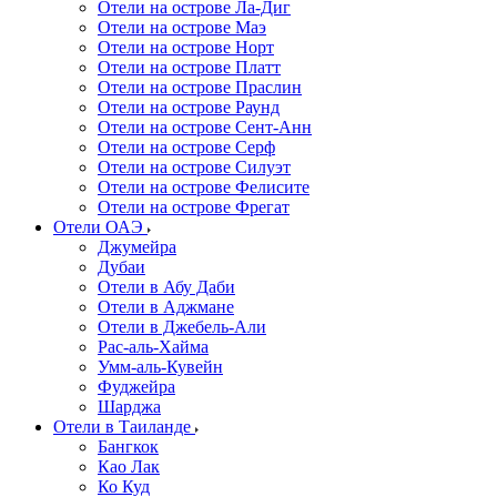
Отели на острове Ла-Диг
Отели на острове Маэ
Отели на острове Норт
Отели на острове Платт
Отели на острове Праслин
Отели на острове Раунд
Отели на острове Сент-Анн
Отели на острове Серф
Отели на острове Силуэт
Отели на острове Фелисите
Отели на острове Фрегат
Отели ОАЭ
Джумейра
Дубаи
Отели в Абу Даби
Отели в Аджмане
Отели в Джебель-Али
Рас-аль-Хайма
Умм-аль-Кувейн
Фуджейра
Шарджа
Отели в Таиланде
Бангкок
Као Лак
Ко Куд