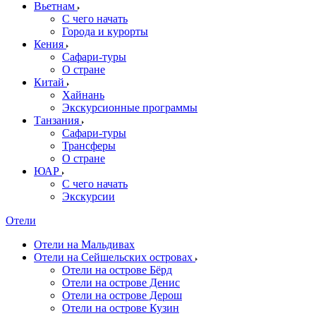
Вьетнам
С чего начать
Города и курорты
Кения
Сафари-туры
О стране
Китай
Хайнань
Экскурсионные программы
Танзания
Сафари-туры
Трансферы
О стране
ЮАР
С чего начать
Экскурсии
Отели
Отели на Мальдивах
Отели на Сейшельских островах
Отели на острове Бёрд
Отели на острове Денис
Отели на острове Дерош
Отели на острове Кузин