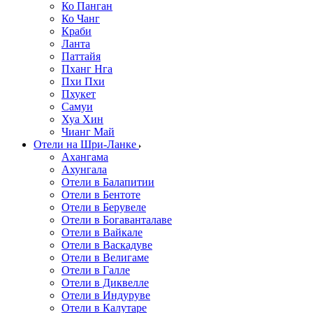
Ко Панган
Ко Чанг
Краби
Ланта
Паттайя
Пханг Нга
Пхи Пхи
Пхукет
Самуи
Хуа Хин
Чианг Май
Отели на Шри-Ланке
Ахангама
Ахунгала
Отели в Балапитии
Отели в Бентоте
Отели в Берувеле
Отели в Богаванталаве
Отели в Вайкале
Отели в Васкадуве
Отели в Велигаме
Отели в Галле
Отели в Диквелле
Отели в Индуруве
Отели в Калутаре