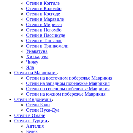
Отели в Коггале
Отели в Коломбо
Отели в Косгоде
Отели в Маравиле
Отели в Мирисса
Отели в Негомбо
Отели в Пассикуде
Отели в Тангалле
Отели в Тринкомали
Унаватуна
Хиккадува
Чилау
Яла
Отели на Маврикии
Отели на восточном побережье Маврикия
Отели на западном побережье Маврикия
Отели на северном побережье Маврикия
Отели на южном побережье Маврикия
Отели Индонезии
Отели Бали
Отели Нуса-Дуа
Отели в Омане
Отели в Турции
Анталия
Белек