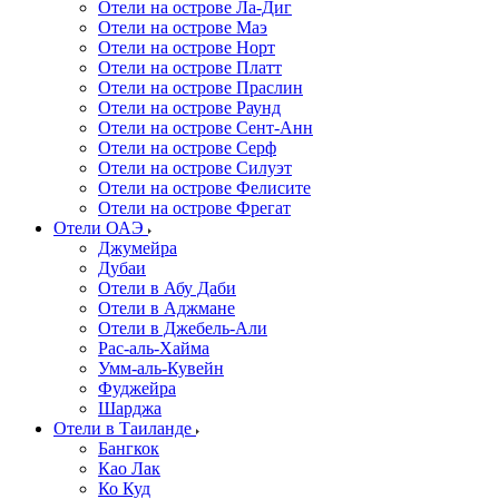
Отели на острове Ла-Диг
Отели на острове Маэ
Отели на острове Норт
Отели на острове Платт
Отели на острове Праслин
Отели на острове Раунд
Отели на острове Сент-Анн
Отели на острове Серф
Отели на острове Силуэт
Отели на острове Фелисите
Отели на острове Фрегат
Отели ОАЭ
Джумейра
Дубаи
Отели в Абу Даби
Отели в Аджмане
Отели в Джебель-Али
Рас-аль-Хайма
Умм-аль-Кувейн
Фуджейра
Шарджа
Отели в Таиланде
Бангкок
Као Лак
Ко Куд