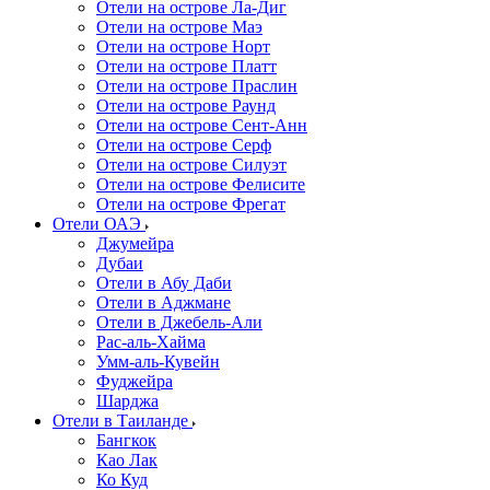
Отели на острове Ла-Диг
Отели на острове Маэ
Отели на острове Норт
Отели на острове Платт
Отели на острове Праслин
Отели на острове Раунд
Отели на острове Сент-Анн
Отели на острове Серф
Отели на острове Силуэт
Отели на острове Фелисите
Отели на острове Фрегат
Отели ОАЭ
Джумейра
Дубаи
Отели в Абу Даби
Отели в Аджмане
Отели в Джебель-Али
Рас-аль-Хайма
Умм-аль-Кувейн
Фуджейра
Шарджа
Отели в Таиланде
Бангкок
Као Лак
Ко Куд