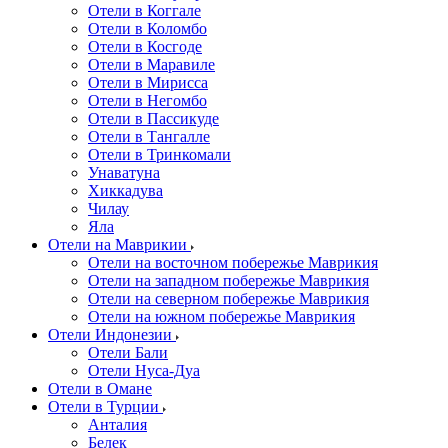
Отели в Коггале
Отели в Коломбо
Отели в Косгоде
Отели в Маравиле
Отели в Мирисса
Отели в Негомбо
Отели в Пассикуде
Отели в Тангалле
Отели в Тринкомали
Унаватуна
Хиккадува
Чилау
Яла
Отели на Маврикии
Отели на восточном побережье Маврикия
Отели на западном побережье Маврикия
Отели на северном побережье Маврикия
Отели на южном побережье Маврикия
Отели Индонезии
Отели Бали
Отели Нуса-Дуа
Отели в Омане
Отели в Турции
Анталия
Белек