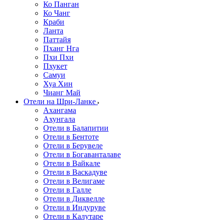
Ко Панган
Ко Чанг
Краби
Ланта
Паттайя
Пханг Нга
Пхи Пхи
Пхукет
Самуи
Хуа Хин
Чианг Май
Отели на Шри-Ланке
Ахангама
Ахунгала
Отели в Балапитии
Отели в Бентоте
Отели в Берувеле
Отели в Богаванталаве
Отели в Вайкале
Отели в Васкадуве
Отели в Велигаме
Отели в Галле
Отели в Диквелле
Отели в Индуруве
Отели в Калутаре