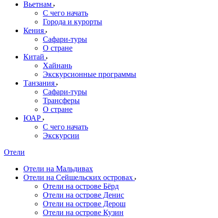
Вьетнам
С чего начать
Города и курорты
Кения
Сафари-туры
О стране
Китай
Хайнань
Экскурсионные программы
Танзания
Сафари-туры
Трансферы
О стране
ЮАР
С чего начать
Экскурсии
Отели
Отели на Мальдивах
Отели на Сейшельских островах
Отели на острове Бёрд
Отели на острове Денис
Отели на острове Дерош
Отели на острове Кузин