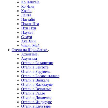
Ко Панган
Ко Чанг
Краби
Ланта
Паттайя
Пханг Нга
Пхи Пхи
Пхукет
Самуи
Хуа Хин
Чианг Май
Отели на Шри-Ланке
Ахангама
Ахунгала
Отели в Балапитии
Отели в Бентоте
Отели в Берувеле
Отели в Богаванталаве
Отели в Вайкале
Отели в Васкадуве
Отели в Велигаме
Отели в Галле
Отели в Диквелле
Отели в Индуруве
Отели в Калутаре