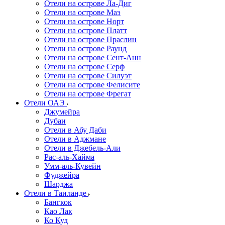
Отели на острове Ла-Диг
Отели на острове Маэ
Отели на острове Норт
Отели на острове Платт
Отели на острове Праслин
Отели на острове Раунд
Отели на острове Сент-Анн
Отели на острове Серф
Отели на острове Силуэт
Отели на острове Фелисите
Отели на острове Фрегат
Отели ОАЭ
Джумейра
Дубаи
Отели в Абу Даби
Отели в Аджмане
Отели в Джебель-Али
Рас-аль-Хайма
Умм-аль-Кувейн
Фуджейра
Шарджа
Отели в Таиланде
Бангкок
Као Лак
Ко Куд