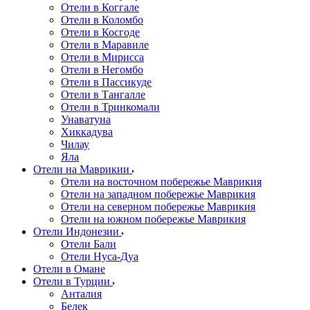
Отели в Коггале
Отели в Коломбо
Отели в Косгоде
Отели в Маравиле
Отели в Мирисса
Отели в Негомбо
Отели в Пассикуде
Отели в Тангалле
Отели в Тринкомали
Унаватуна
Хиккадува
Чилау
Яла
Отели на Маврикии
Отели на восточном побережье Маврикия
Отели на западном побережье Маврикия
Отели на северном побережье Маврикия
Отели на южном побережье Маврикия
Отели Индонезии
Отели Бали
Отели Нуса-Дуа
Отели в Омане
Отели в Турции
Анталия
Белек