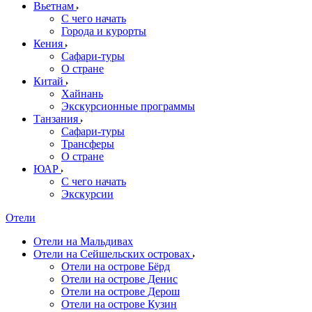
Вьетнам
С чего начать
Города и курорты
Кения
Сафари-туры
О стране
Китай
Хайнань
Экскурсионные программы
Танзания
Сафари-туры
Трансферы
О стране
ЮАР
С чего начать
Экскурсии
Отели
Отели на Мальдивах
Отели на Сейшельских островах
Отели на острове Бёрд
Отели на острове Денис
Отели на острове Дерош
Отели на острове Кузин