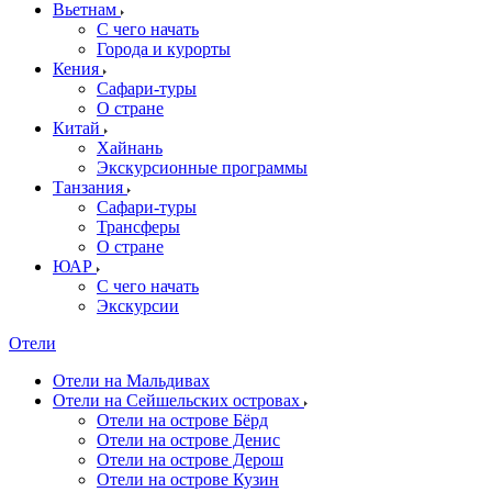
Вьетнам
С чего начать
Города и курорты
Кения
Сафари-туры
О стране
Китай
Хайнань
Экскурсионные программы
Танзания
Сафари-туры
Трансферы
О стране
ЮАР
С чего начать
Экскурсии
Отели
Отели на Мальдивах
Отели на Сейшельских островах
Отели на острове Бёрд
Отели на острове Денис
Отели на острове Дерош
Отели на острове Кузин