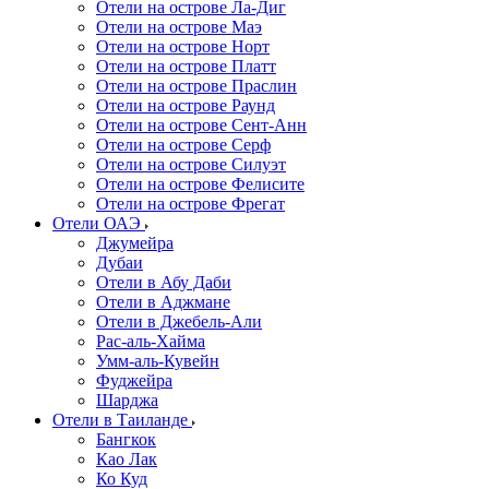
Отели на острове Ла-Диг
Отели на острове Маэ
Отели на острове Норт
Отели на острове Платт
Отели на острове Праслин
Отели на острове Раунд
Отели на острове Сент-Анн
Отели на острове Серф
Отели на острове Силуэт
Отели на острове Фелисите
Отели на острове Фрегат
Отели ОАЭ
Джумейра
Дубаи
Отели в Абу Даби
Отели в Аджмане
Отели в Джебель-Али
Рас-аль-Хайма
Умм-аль-Кувейн
Фуджейра
Шарджа
Отели в Таиланде
Бангкок
Као Лак
Ко Куд