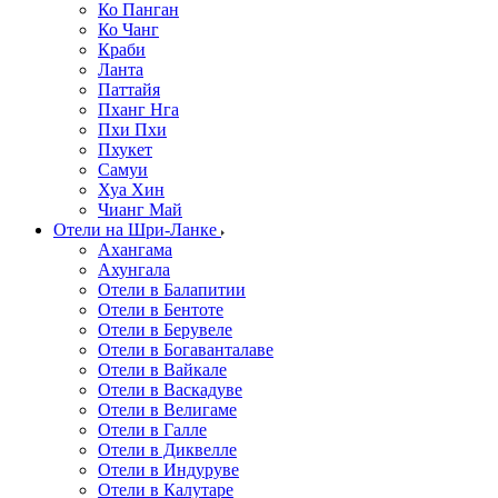
Ко Панган
Ко Чанг
Краби
Ланта
Паттайя
Пханг Нга
Пхи Пхи
Пхукет
Самуи
Хуа Хин
Чианг Май
Отели на Шри-Ланке
Ахангама
Ахунгала
Отели в Балапитии
Отели в Бентоте
Отели в Берувеле
Отели в Богаванталаве
Отели в Вайкале
Отели в Васкадуве
Отели в Велигаме
Отели в Галле
Отели в Диквелле
Отели в Индуруве
Отели в Калутаре