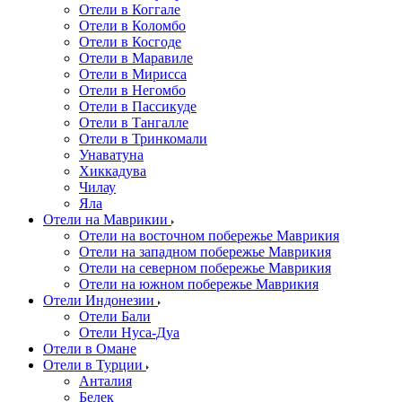
Отели в Коггале
Отели в Коломбо
Отели в Косгоде
Отели в Маравиле
Отели в Мирисса
Отели в Негомбо
Отели в Пассикуде
Отели в Тангалле
Отели в Тринкомали
Унаватуна
Хиккадува
Чилау
Яла
Отели на Маврикии
Отели на восточном побережье Маврикия
Отели на западном побережье Маврикия
Отели на северном побережье Маврикия
Отели на южном побережье Маврикия
Отели Индонезии
Отели Бали
Отели Нуса-Дуа
Отели в Омане
Отели в Турции
Анталия
Белек