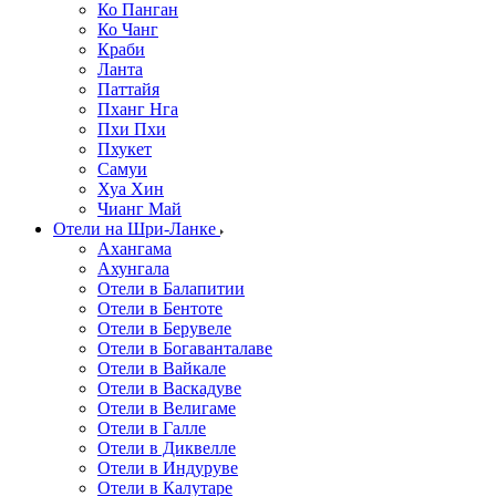
Ко Панган
Ко Чанг
Краби
Ланта
Паттайя
Пханг Нга
Пхи Пхи
Пхукет
Самуи
Хуа Хин
Чианг Май
Отели на Шри-Ланке
Ахангама
Ахунгала
Отели в Балапитии
Отели в Бентоте
Отели в Берувеле
Отели в Богаванталаве
Отели в Вайкале
Отели в Васкадуве
Отели в Велигаме
Отели в Галле
Отели в Диквелле
Отели в Индуруве
Отели в Калутаре