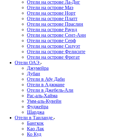
Отели на острове Ла-Диг
Отели на острове Маэ
Отели на острове Норт
Отели на острове Платт
Отели на острове Праслин
Отели на острове Раунд
Отели на острове Сент-Анн
Отели на острове Серф
Отели на острове Силуэт
Отели на острове Фелисите
Отели на острове Фрегат
Отели ОАЭ
Джумейра
Дубаи
Отели в Абу Даби
Отели в Аджмане
Отели в Джебель-Али
Рас-аль-Хайма
Умм-аль-Кувейн
Фуджейра
Шарджа
Отели в Таиланде
Бангкок
Као Лак
Ко Куд