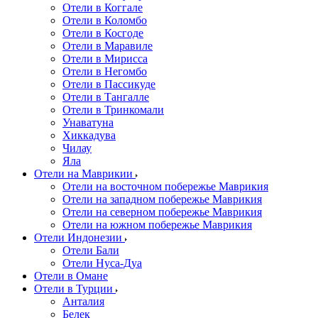
Отели в Коггале
Отели в Коломбо
Отели в Косгоде
Отели в Маравиле
Отели в Мирисса
Отели в Негомбо
Отели в Пассикуде
Отели в Тангалле
Отели в Тринкомали
Унаватуна
Хиккадува
Чилау
Яла
Отели на Маврикии
Отели на восточном побережье Маврикия
Отели на западном побережье Маврикия
Отели на северном побережье Маврикия
Отели на южном побережье Маврикия
Отели Индонезии
Отели Бали
Отели Нуса-Дуа
Отели в Омане
Отели в Турции
Анталия
Белек