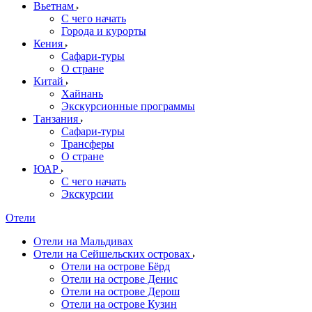
Вьетнам
С чего начать
Города и курорты
Кения
Сафари-туры
О стране
Китай
Хайнань
Экскурсионные программы
Танзания
Сафари-туры
Трансферы
О стране
ЮАР
С чего начать
Экскурсии
Отели
Отели на Мальдивах
Отели на Сейшельских островах
Отели на острове Бёрд
Отели на острове Денис
Отели на острове Дерош
Отели на острове Кузин