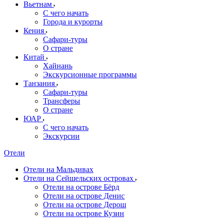
Вьетнам
С чего начать
Города и курорты
Кения
Сафари-туры
О стране
Китай
Хайнань
Экскурсионные программы
Танзания
Сафари-туры
Трансферы
О стране
ЮАР
С чего начать
Экскурсии
Отели
Отели на Мальдивах
Отели на Сейшельских островах
Отели на острове Бёрд
Отели на острове Денис
Отели на острове Дерош
Отели на острове Кузин