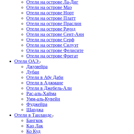
Отели на острове Ла-Диг
Отели на острове Маэ
Отели на острове Норт
Отели на острове Платт
Отели на острове Праслин
Отели на острове Раунд
Отели на острове Сент-Анн
Отели на острове Серф
Отели на острове Силуэт
Отели на острове Фелисите
Отели на острове Фрегат
Отели ОАЭ
Джумейра
Дубаи
Отели в Абу Даби
Отели в Аджмане
Отели в Джебель-Али
Рас-аль-Хайма
Умм-аль-Кувейн
Фуджейра
Шарджа
Отели в Таиланде
Бангкок
Као Лак
Ко Куд