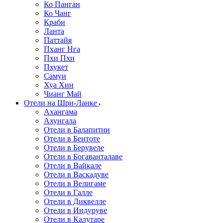
Ко Панган
Ко Чанг
Краби
Ланта
Паттайя
Пханг Нга
Пхи Пхи
Пхукет
Самуи
Хуа Хин
Чианг Май
Отели на Шри-Ланке
Ахангама
Ахунгала
Отели в Балапитии
Отели в Бентоте
Отели в Берувеле
Отели в Богаванталаве
Отели в Вайкале
Отели в Васкадуве
Отели в Велигаме
Отели в Галле
Отели в Диквелле
Отели в Индуруве
Отели в Калутаре