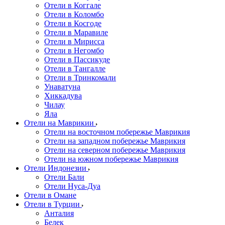
Отели в Коггале
Отели в Коломбо
Отели в Косгоде
Отели в Маравиле
Отели в Мирисса
Отели в Негомбо
Отели в Пассикуде
Отели в Тангалле
Отели в Тринкомали
Унаватуна
Хиккадува
Чилау
Яла
Отели на Маврикии
Отели на восточном побережье Маврикия
Отели на западном побережье Маврикия
Отели на северном побережье Маврикия
Отели на южном побережье Маврикия
Отели Индонезии
Отели Бали
Отели Нуса-Дуа
Отели в Омане
Отели в Турции
Анталия
Белек