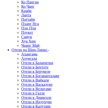
Ко Панган
Ко Чанг
Краби
Ланта
Паттайя
Пханг Нга
Пхи Пхи
Пхукет
Самуи
Хуа Хин
Чианг Май
Отели на Шри-Ланке
Ахангама
Ахунгала
Отели в Балапитии
Отели в Бентоте
Отели в Берувеле
Отели в Богаванталаве
Отели в Вайкале
Отели в Васкадуве
Отели в Велигаме
Отели в Галле
Отели в Диквелле
Отели в Индуруве
Отели в Калутаре