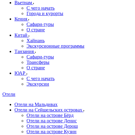
Вьетнам
С чего начать
Города и курорты
Кения
Сафари-туры
О стране
Китай
Хайнань
Экскурсионные программы
Танзания
Сафари-туры
Трансферы
О стране
ЮАР
С чего начать
Экскурсии
Отели
Отели на Мальдивах
Отели на Сейшельских островах
Отели на острове Бёрд
Отели на острове Денис
Отели на острове Дерош
Отели на острове Кузин