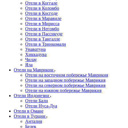
Отели в Коггале
Отели в Коломбо
Отели в Косгоде
Отели в Маравиле
Отели в Мирисса
Отели в Негомбо
Отели в Пассикуде
Отели в Тангалле
Отели в Тринкомали
Унаватуна
Хиккадува
Чилау
Яла
Отели на Маврикии
Отели на восточном побережье Маврикия
Отели на западном побережье Маврикия
Отели на северном побережье Маврикия
Отели на южном побережье Маврикия
Отели Индонезии
Отели Бали
Отели Нуса-Дуа
Отели в Омане
Отели в Турции
Анталия
Белек