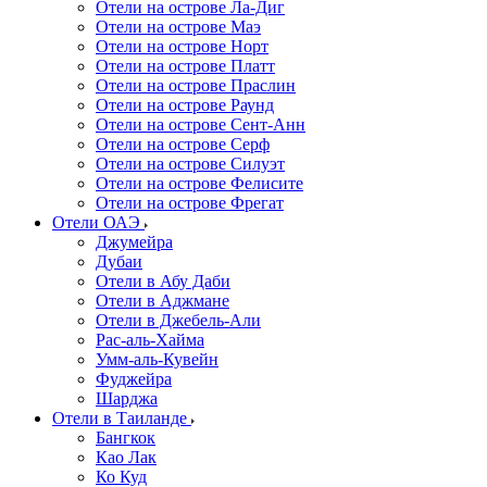
Отели на острове Ла-Диг
Отели на острове Маэ
Отели на острове Норт
Отели на острове Платт
Отели на острове Праслин
Отели на острове Раунд
Отели на острове Сент-Анн
Отели на острове Серф
Отели на острове Силуэт
Отели на острове Фелисите
Отели на острове Фрегат
Отели ОАЭ
Джумейра
Дубаи
Отели в Абу Даби
Отели в Аджмане
Отели в Джебель-Али
Рас-аль-Хайма
Умм-аль-Кувейн
Фуджейра
Шарджа
Отели в Таиланде
Бангкок
Као Лак
Ко Куд