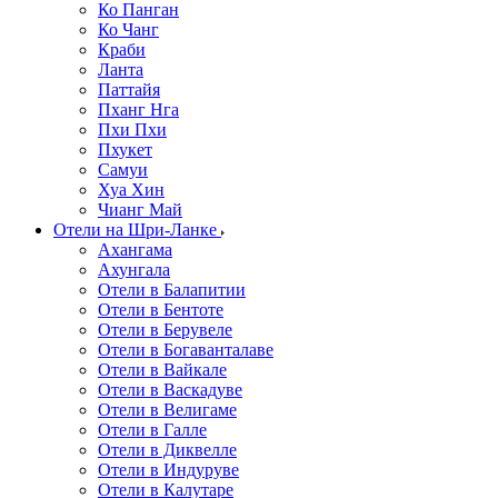
Ко Панган
Ко Чанг
Краби
Ланта
Паттайя
Пханг Нга
Пхи Пхи
Пхукет
Самуи
Хуа Хин
Чианг Май
Отели на Шри-Ланке
Ахангама
Ахунгала
Отели в Балапитии
Отели в Бентоте
Отели в Берувеле
Отели в Богаванталаве
Отели в Вайкале
Отели в Васкадуве
Отели в Велигаме
Отели в Галле
Отели в Диквелле
Отели в Индуруве
Отели в Калутаре