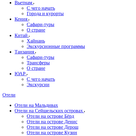
Вьетнам
С чего начать
Города и курорты
Кения
Сафари-туры
О стране
Китай
Хайнань
Экскурсионные программы
Танзания
Сафари-туры
Трансферы
О стране
ЮАР
С чего начать
Экскурсии
Отели
Отели на Мальдивах
Отели на Сейшельских островах
Отели на острове Бёрд
Отели на острове Денис
Отели на острове Дерош
Отели на острове Кузин