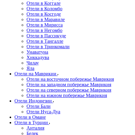
Отели в Коггале
Отели в Коломбо
Отели в Косгоде
Отели в Маравиле
Отели в Мирисса
Отели в Негомбо
Отели в Пассикуде
Отели в Тангалле
Отели в Тринкомали
Унаватуна
Хиккадува
Чилау
Яла
Отели на Маврикии
Отели на восточном побережье Маврикия
Отели на западном побережье Маврикия
Отели на северном побережье Маврикия
Отели на южном побережье Маврикия
Отели Индонезии
Отели Бали
Отели Нуса-Дуа
Отели в Омане
Отели в Турции
Анталия
Белек