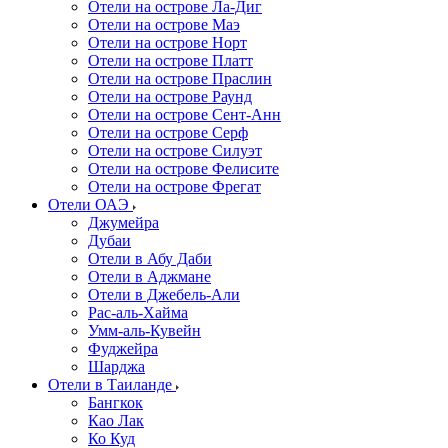
Отели на острове Ла-Диг
Отели на острове Маэ
Отели на острове Норт
Отели на острове Платт
Отели на острове Праслин
Отели на острове Раунд
Отели на острове Сент-Анн
Отели на острове Серф
Отели на острове Силуэт
Отели на острове Фелисите
Отели на острове Фрегат
Отели ОАЭ
Джумейра
Дубаи
Отели в Абу Даби
Отели в Аджмане
Отели в Джебель-Али
Рас-аль-Хайма
Умм-аль-Кувейн
Фуджейра
Шарджа
Отели в Таиланде
Бангкок
Као Лак
Ко Куд