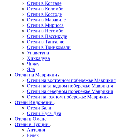
Отели в Коггале
Отели в Коломбо
Отели в Косгоде
Отели в Маравиле
Отели в Мирисса
Отели в Негомбо
Отели в Пассикуде
Отели в Тангалле
Отели в Тринкомали
Унаватуна
Хиккадува
Чилау
Яла
Отели на Маврикии
Отели на восточном побережье Маврикия
Отели на западном побережье Маврикия
Отели на северном побережье Маврикия
Отели на южном побережье Маврикия
Отели Индонезии
Отели Бали
Отели Нуса-Дуа
Отели в Омане
Отели в Турции
Анталия
Белек