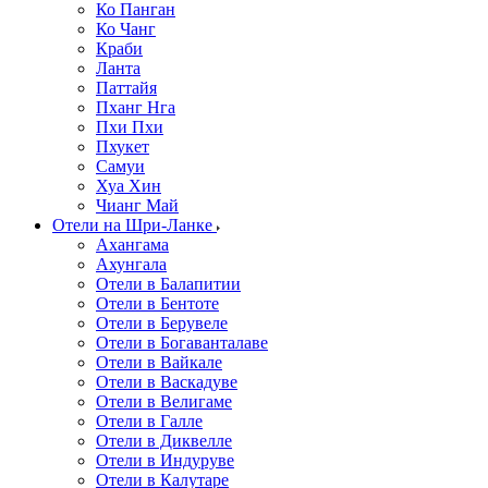
Ко Панган
Ко Чанг
Краби
Ланта
Паттайя
Пханг Нга
Пхи Пхи
Пхукет
Самуи
Хуа Хин
Чианг Май
Отели на Шри-Ланке
Ахангама
Ахунгала
Отели в Балапитии
Отели в Бентоте
Отели в Берувеле
Отели в Богаванталаве
Отели в Вайкале
Отели в Васкадуве
Отели в Велигаме
Отели в Галле
Отели в Диквелле
Отели в Индуруве
Отели в Калутаре