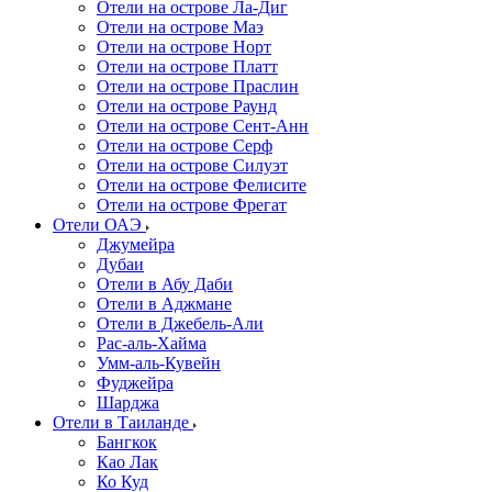
Отели на острове Ла-Диг
Отели на острове Маэ
Отели на острове Норт
Отели на острове Платт
Отели на острове Праслин
Отели на острове Раунд
Отели на острове Сент-Анн
Отели на острове Серф
Отели на острове Силуэт
Отели на острове Фелисите
Отели на острове Фрегат
Отели ОАЭ
Джумейра
Дубаи
Отели в Абу Даби
Отели в Аджмане
Отели в Джебель-Али
Рас-аль-Хайма
Умм-аль-Кувейн
Фуджейра
Шарджа
Отели в Таиланде
Бангкок
Као Лак
Ко Куд