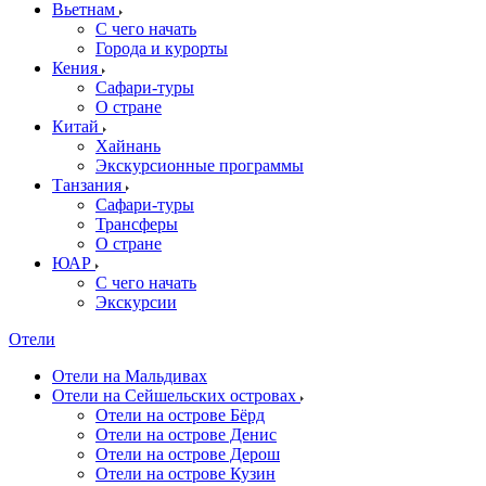
Вьетнам
С чего начать
Города и курорты
Кения
Сафари-туры
О стране
Китай
Хайнань
Экскурсионные программы
Танзания
Сафари-туры
Трансферы
О стране
ЮАР
С чего начать
Экскурсии
Отели
Отели на Мальдивах
Отели на Сейшельских островах
Отели на острове Бёрд
Отели на острове Денис
Отели на острове Дерош
Отели на острове Кузин