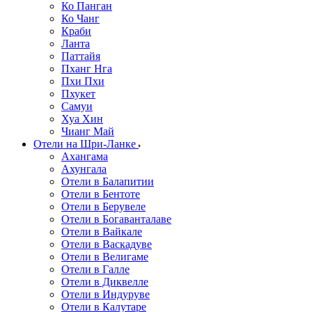
Ко Панган
Ко Чанг
Краби
Ланта
Паттайя
Пханг Нга
Пхи Пхи
Пхукет
Самуи
Хуа Хин
Чианг Май
Отели на Шри-Ланке
Ахангама
Ахунгала
Отели в Балапитии
Отели в Бентоте
Отели в Берувеле
Отели в Богаванталаве
Отели в Вайкале
Отели в Васкадуве
Отели в Велигаме
Отели в Галле
Отели в Диквелле
Отели в Индуруве
Отели в Калутаре