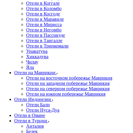
Отели в Коггале
Отели в Коломбо
Отели в Косгоде
Отели в Маравиле
Отели в Мирисса
Отели в Негомбо
Отели в Пассикуде
Отели в Тангалле
Отели в Тринкомали
Унаватуна
Хиккадува
Чилау
Яла
Отели на Маврикии
Отели на восточном побережье Маврикия
Отели на западном побережье Маврикия
Отели на северном побережье Маврикия
Отели на южном побережье Маврикия
Отели Индонезии
Отели Бали
Отели Нуса-Дуа
Отели в Омане
Отели в Турции
Анталия
Белек