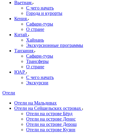
Вьетнам
С чего начать
Города и курорты
Кения
Сафари-туры
О стране
Китай
Хайнань
Экскурсионные программы
Танзания
Сафари-туры
Трансферы
О стране
ЮАР
С чего начать
Экскурсии
Отели
Отели на Мальдивах
Отели на Сейшельских островах
Отели на острове Бёрд
Отели на острове Денис
Отели на острове Дерош
Отели на острове Кузин