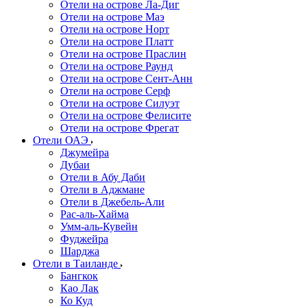
Отели на острове Ла-Диг
Отели на острове Маэ
Отели на острове Норт
Отели на острове Платт
Отели на острове Праслин
Отели на острове Раунд
Отели на острове Сент-Анн
Отели на острове Серф
Отели на острове Силуэт
Отели на острове Фелисите
Отели на острове Фрегат
Отели ОАЭ
Джумейра
Дубаи
Отели в Абу Даби
Отели в Аджмане
Отели в Джебель-Али
Рас-аль-Хайма
Умм-аль-Кувейн
Фуджейра
Шарджа
Отели в Таиланде
Бангкок
Као Лак
Ко Куд