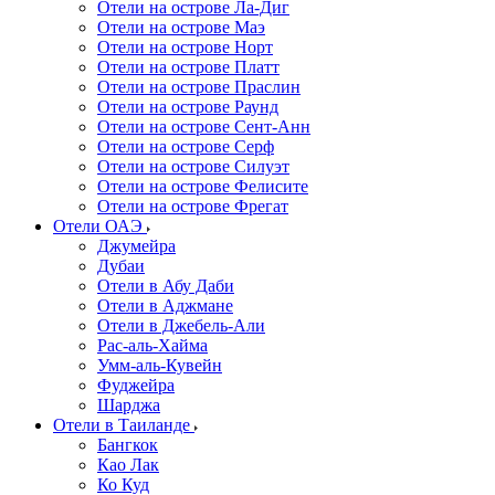
Отели на острове Ла-Диг
Отели на острове Маэ
Отели на острове Норт
Отели на острове Платт
Отели на острове Праслин
Отели на острове Раунд
Отели на острове Сент-Анн
Отели на острове Серф
Отели на острове Силуэт
Отели на острове Фелисите
Отели на острове Фрегат
Отели ОАЭ
Джумейра
Дубаи
Отели в Абу Даби
Отели в Аджмане
Отели в Джебель-Али
Рас-аль-Хайма
Умм-аль-Кувейн
Фуджейра
Шарджа
Отели в Таиланде
Бангкок
Као Лак
Ко Куд