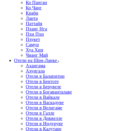
Ко Панган
Ко Чанг
Краби
Ланта
Паттайя
Пханг Нга
Пхи Пхи
Пхукет
Самуи
Хуа Хин
Чианг Май
Отели на Шри-Ланке
Ахангама
Ахунгала
Отели в Балапитии
Отели в Бентоте
Отели в Берувеле
Отели в Богаванталаве
Отели в Вайкале
Отели в Васкадуве
Отели в Велигаме
Отели в Галле
Отели в Диквелле
Отели в Индуруве
Отели в Калутаре