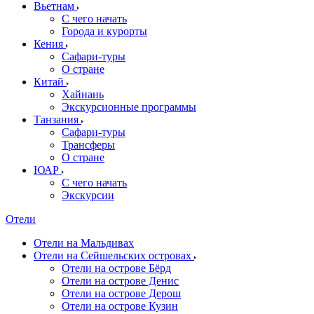
Вьетнам
С чего начать
Города и курорты
Кения
Сафари-туры
О стране
Китай
Хайнань
Экскурсионные программы
Танзания
Сафари-туры
Трансферы
О стране
ЮАР
С чего начать
Экскурсии
Отели
Отели на Мальдивах
Отели на Сейшельских островах
Отели на острове Бёрд
Отели на острове Денис
Отели на острове Дерош
Отели на острове Кузин