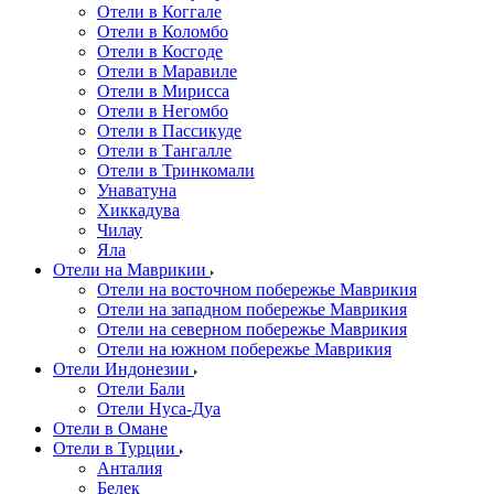
Отели в Коггале
Отели в Коломбо
Отели в Косгоде
Отели в Маравиле
Отели в Мирисса
Отели в Негомбо
Отели в Пассикуде
Отели в Тангалле
Отели в Тринкомали
Унаватуна
Хиккадува
Чилау
Яла
Отели на Маврикии
Отели на восточном побережье Маврикия
Отели на западном побережье Маврикия
Отели на северном побережье Маврикия
Отели на южном побережье Маврикия
Отели Индонезии
Отели Бали
Отели Нуса-Дуа
Отели в Омане
Отели в Турции
Анталия
Белек