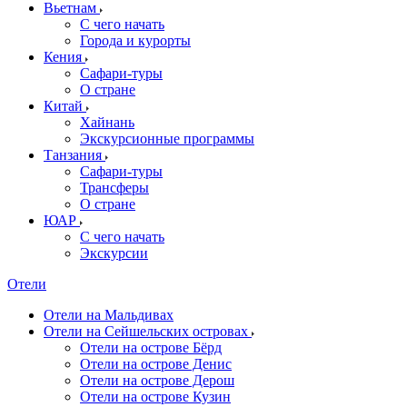
Вьетнам
С чего начать
Города и курорты
Кения
Сафари-туры
О стране
Китай
Хайнань
Экскурсионные программы
Танзания
Сафари-туры
Трансферы
О стране
ЮАР
С чего начать
Экскурсии
Отели
Отели на Мальдивах
Отели на Сейшельских островах
Отели на острове Бёрд
Отели на острове Денис
Отели на острове Дерош
Отели на острове Кузин