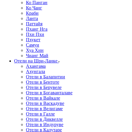
Ко Панган
Ко Чанг
Краби
Ланта
Паттайя
Пханг Нга
Пхи Пхи
Пхукет
Самуи
Хуа Хин
Чианг Май
Отели на Шри-Ланке
Ахангама
Ахунгала
Отели в Балапитии
Отели в Бентоте
Отели в Берувеле
Отели в Богаванталаве
Отели в Вайкале
Отели в Васкадуве
Отели в Велигаме
Отели в Галле
Отели в Диквелле
Отели в Индуруве
Отели в Калутаре