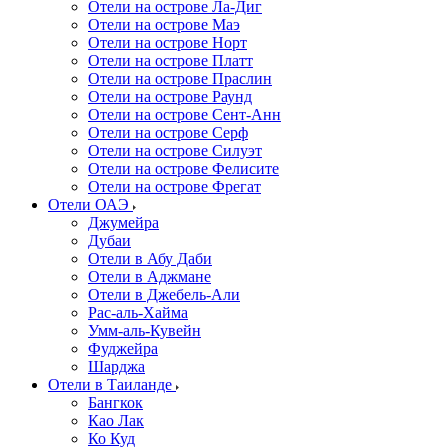
Отели на острове Ла-Диг
Отели на острове Маэ
Отели на острове Норт
Отели на острове Платт
Отели на острове Праслин
Отели на острове Раунд
Отели на острове Сент-Анн
Отели на острове Серф
Отели на острове Силуэт
Отели на острове Фелисите
Отели на острове Фрегат
Отели ОАЭ
Джумейра
Дубаи
Отели в Абу Даби
Отели в Аджмане
Отели в Джебель-Али
Рас-аль-Хайма
Умм-аль-Кувейн
Фуджейра
Шарджа
Отели в Таиланде
Бангкок
Као Лак
Ко Куд