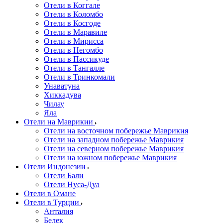
Отели в Коггале
Отели в Коломбо
Отели в Косгоде
Отели в Маравиле
Отели в Мирисса
Отели в Негомбо
Отели в Пассикуде
Отели в Тангалле
Отели в Тринкомали
Унаватуна
Хиккадува
Чилау
Яла
Отели на Маврикии
Отели на восточном побережье Маврикия
Отели на западном побережье Маврикия
Отели на северном побережье Маврикия
Отели на южном побережье Маврикия
Отели Индонезии
Отели Бали
Отели Нуса-Дуа
Отели в Омане
Отели в Турции
Анталия
Белек