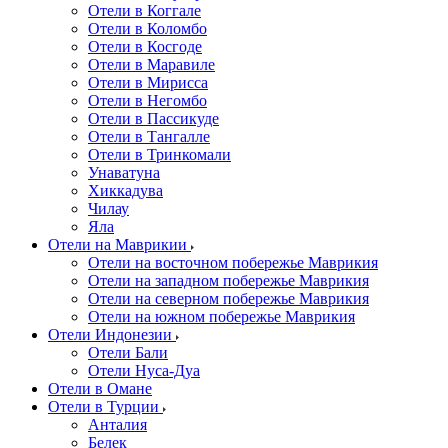
Отели в Коггале
Отели в Коломбо
Отели в Косгоде
Отели в Маравиле
Отели в Мирисса
Отели в Негомбо
Отели в Пассикуде
Отели в Тангалле
Отели в Тринкомали
Унаватуна
Хиккадува
Чилау
Яла
Отели на Маврикии
Отели на восточном побережье Маврикия
Отели на западном побережье Маврикия
Отели на северном побережье Маврикия
Отели на южном побережье Маврикия
Отели Индонезии
Отели Бали
Отели Нуса-Дуа
Отели в Омане
Отели в Турции
Анталия
Белек