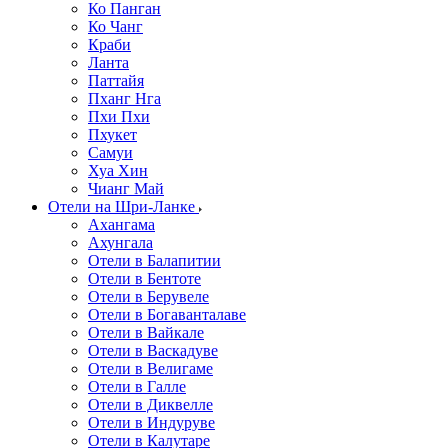
Ко Панган
Ко Чанг
Краби
Ланта
Паттайя
Пханг Нга
Пхи Пхи
Пхукет
Самуи
Хуа Хин
Чианг Май
Отели на Шри-Ланке
Ахангама
Ахунгала
Отели в Балапитии
Отели в Бентоте
Отели в Берувеле
Отели в Богаванталаве
Отели в Вайкале
Отели в Васкадуве
Отели в Велигаме
Отели в Галле
Отели в Диквелле
Отели в Индуруве
Отели в Калутаре