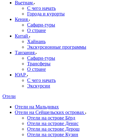
Вьетнам
С чего начать
Города и курорты
Кения
Сафари-туры
О стране
Китай
Хайнань
Экскурсионные программы
Танзания
Сафари-туры
Трансферы
О стране
ЮАР
С чего начать
Экскурсии
Отели
Отели на Мальдивах
Отели на Сейшельских островах
Отели на острове Бёрд
Отели на острове Денис
Отели на острове Дерош
Отели на острове Кузин