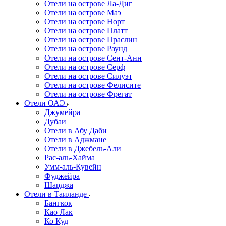
Отели на острове Ла-Диг
Отели на острове Маэ
Отели на острове Норт
Отели на острове Платт
Отели на острове Праслин
Отели на острове Раунд
Отели на острове Сент-Анн
Отели на острове Серф
Отели на острове Силуэт
Отели на острове Фелисите
Отели на острове Фрегат
Отели ОАЭ
Джумейра
Дубаи
Отели в Абу Даби
Отели в Аджмане
Отели в Джебель-Али
Рас-аль-Хайма
Умм-аль-Кувейн
Фуджейра
Шарджа
Отели в Таиланде
Бангкок
Као Лак
Ко Куд