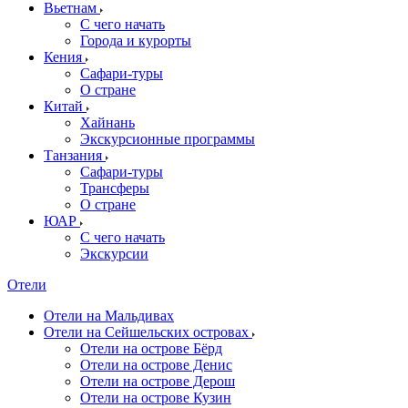
Вьетнам
С чего начать
Города и курорты
Кения
Сафари-туры
О стране
Китай
Хайнань
Экскурсионные программы
Танзания
Сафари-туры
Трансферы
О стране
ЮАР
С чего начать
Экскурсии
Отели
Отели на Мальдивах
Отели на Сейшельских островах
Отели на острове Бёрд
Отели на острове Денис
Отели на острове Дерош
Отели на острове Кузин