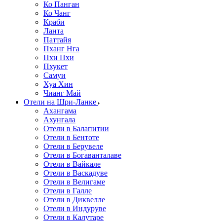
Ко Панган
Ко Чанг
Краби
Ланта
Паттайя
Пханг Нга
Пхи Пхи
Пхукет
Самуи
Хуа Хин
Чианг Май
Отели на Шри-Ланке
Ахангама
Ахунгала
Отели в Балапитии
Отели в Бентоте
Отели в Берувеле
Отели в Богаванталаве
Отели в Вайкале
Отели в Васкадуве
Отели в Велигаме
Отели в Галле
Отели в Диквелле
Отели в Индуруве
Отели в Калутаре