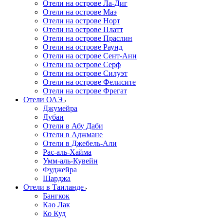
Отели на острове Ла-Диг
Отели на острове Маэ
Отели на острове Норт
Отели на острове Платт
Отели на острове Праслин
Отели на острове Раунд
Отели на острове Сент-Анн
Отели на острове Серф
Отели на острове Силуэт
Отели на острове Фелисите
Отели на острове Фрегат
Отели ОАЭ
Джумейра
Дубаи
Отели в Абу Даби
Отели в Аджмане
Отели в Джебель-Али
Рас-аль-Хайма
Умм-аль-Кувейн
Фуджейра
Шарджа
Отели в Таиланде
Бангкок
Као Лак
Ко Куд