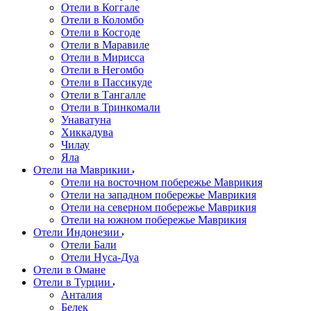
Отели в Коггале
Отели в Коломбо
Отели в Косгоде
Отели в Маравиле
Отели в Мирисса
Отели в Негомбо
Отели в Пассикуде
Отели в Тангалле
Отели в Тринкомали
Унаватуна
Хиккадува
Чилау
Яла
Отели на Маврикии
Отели на восточном побережье Маврикия
Отели на западном побережье Маврикия
Отели на северном побережье Маврикия
Отели на южном побережье Маврикия
Отели Индонезии
Отели Бали
Отели Нуса-Дуа
Отели в Омане
Отели в Турции
Анталия
Белек