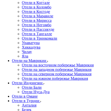
Отели в Коггале
Отели в Коломбо
Отели в Косгоде
Отели в Маравиле
Отели в Мирисса
Отели в Негомбо
Отели в Пассикуде
Отели в Тангалле
Отели в Тринкомали
Унаватуна
Хиккадува
Чилау
Яла
Отели на Маврикии
Отели на восточном побережье Маврикия
Отели на западном побережье Маврикия
Отели на северном побережье Маврикия
Отели на южном побережье Маврикия
Отели Индонезии
Отели Бали
Отели Нуса-Дуа
Отели в Омане
Отели в Турции
Анталия
Белек