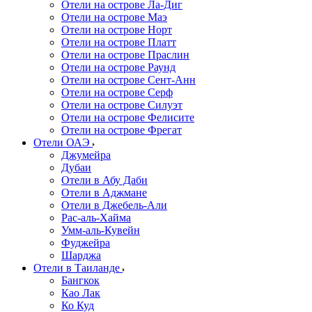
Отели на острове Ла-Диг
Отели на острове Маэ
Отели на острове Норт
Отели на острове Платт
Отели на острове Праслин
Отели на острове Раунд
Отели на острове Сент-Анн
Отели на острове Серф
Отели на острове Силуэт
Отели на острове Фелисите
Отели на острове Фрегат
Отели ОАЭ
Джумейра
Дубаи
Отели в Абу Даби
Отели в Аджмане
Отели в Джебель-Али
Рас-аль-Хайма
Умм-аль-Кувейн
Фуджейра
Шарджа
Отели в Таиланде
Бангкок
Као Лак
Ко Куд