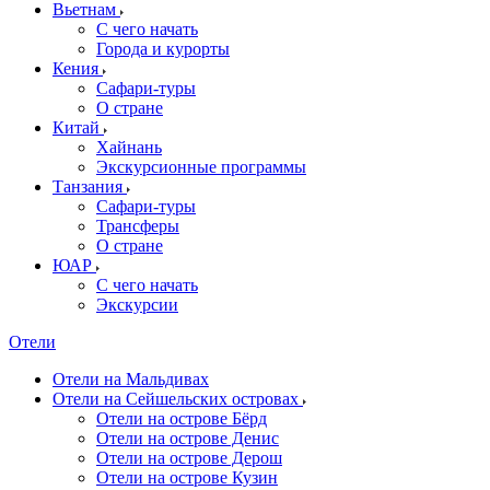
Вьетнам
С чего начать
Города и курорты
Кения
Сафари-туры
О стране
Китай
Хайнань
Экскурсионные программы
Танзания
Сафари-туры
Трансферы
О стране
ЮАР
С чего начать
Экскурсии
Отели
Отели на Мальдивах
Отели на Сейшельских островах
Отели на острове Бёрд
Отели на острове Денис
Отели на острове Дерош
Отели на острове Кузин