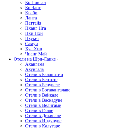
Ко Панган
Ко Чанг
Краби
Ланта
Паттайя
Пханг Нга
Пхи Пхи
Пхукет
Самуи
Хуа Хин
Чианг Май
Отели на Шри-Ланке
Ахангама
Ахунгала
Отели в Балапитии
Отели в Бентоте
Отели в Берувеле
Отели в Богаванталаве
Отели в Вайкале
Отели в Васкадуве
Отели в Велигаме
Отели в Галле
Отели в Диквелле
Отели в Индуруве
Отели в Калутаре