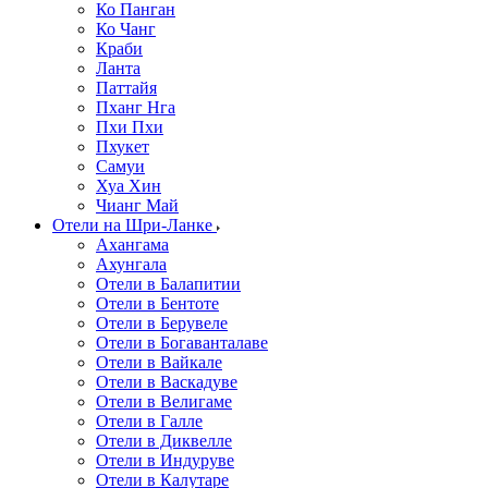
Ко Панган
Ко Чанг
Краби
Ланта
Паттайя
Пханг Нга
Пхи Пхи
Пхукет
Самуи
Хуа Хин
Чианг Май
Отели на Шри-Ланке
Ахангама
Ахунгала
Отели в Балапитии
Отели в Бентоте
Отели в Берувеле
Отели в Богаванталаве
Отели в Вайкале
Отели в Васкадуве
Отели в Велигаме
Отели в Галле
Отели в Диквелле
Отели в Индуруве
Отели в Калутаре