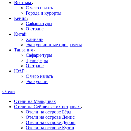
Вьетнам
С чего начать
Города и курорты
Кения
Сафари-туры
О стране
Китай
Хайнань
Экскурсионные программы
Танзания
Сафари-туры
Трансферы
О стране
ЮАР
С чего начать
Экскурсии
Отели
Отели на Мальдивах
Отели на Сейшельских островах
Отели на острове Бёрд
Отели на острове Денис
Отели на острове Дерош
Отели на острове Кузин