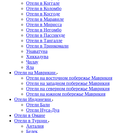
Отели в Коггале
Отели в Коломбо
Отели в Косгоде
Отели в Маравиле
Отели в Мирисса
Отели в Негомбо
Отели в Пассикуде
Отели в Тангалле
Отели в Тринкомали
Унаватуна
Хиккадува
Чилау
Яла
Отели на Маврикии
Отели на восточном побережье Маврикия
Отели на западном побережье Маврикия
Отели на северном побережье Маврикия
Отели на южном побережье Маврикия
Отели Индонезии
Отели Бали
Отели Нуса-Дуа
Отели в Омане
Отели в Турции
Анталия
Белек