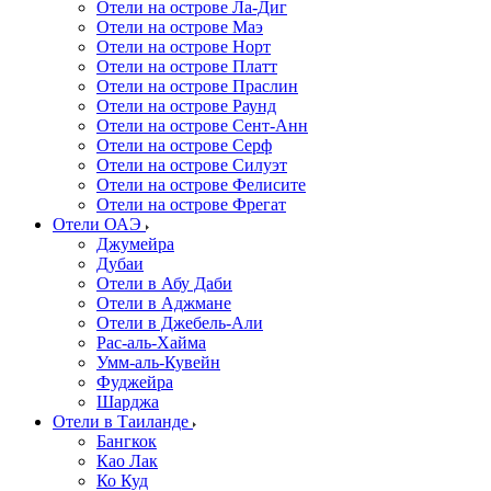
Отели на острове Ла-Диг
Отели на острове Маэ
Отели на острове Норт
Отели на острове Платт
Отели на острове Праслин
Отели на острове Раунд
Отели на острове Сент-Анн
Отели на острове Серф
Отели на острове Силуэт
Отели на острове Фелисите
Отели на острове Фрегат
Отели ОАЭ
Джумейра
Дубаи
Отели в Абу Даби
Отели в Аджмане
Отели в Джебель-Али
Рас-аль-Хайма
Умм-аль-Кувейн
Фуджейра
Шарджа
Отели в Таиланде
Бангкок
Као Лак
Ко Куд