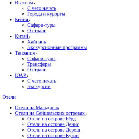
Вьетнам
С чего начать
Города и курорты
Кения
Сафари-туры
О стране
Китай
Хайнань
Экскурсионные программы
Танзания
Сафари-туры
Трансферы
О стране
ЮАР
С чего начать
Экскурсии
Отели
Отели на Мальдивах
Отели на Сейшельских островах
Отели на острове Бёрд
Отели на острове Денис
Отели на острове Дерош
Отели на острове Кузин