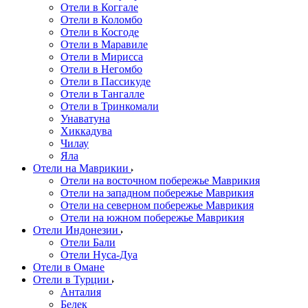
Отели в Коггале
Отели в Коломбо
Отели в Косгоде
Отели в Маравиле
Отели в Мирисса
Отели в Негомбо
Отели в Пассикуде
Отели в Тангалле
Отели в Тринкомали
Унаватуна
Хиккадува
Чилау
Яла
Отели на Маврикии
Отели на восточном побережье Маврикия
Отели на западном побережье Маврикия
Отели на северном побережье Маврикия
Отели на южном побережье Маврикия
Отели Индонезии
Отели Бали
Отели Нуса-Дуа
Отели в Омане
Отели в Турции
Анталия
Белек