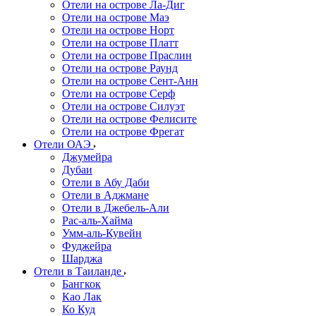
Отели на острове Ла-Диг
Отели на острове Маэ
Отели на острове Норт
Отели на острове Платт
Отели на острове Праслин
Отели на острове Раунд
Отели на острове Сент-Анн
Отели на острове Серф
Отели на острове Силуэт
Отели на острове Фелисите
Отели на острове Фрегат
Отели ОАЭ
Джумейра
Дубаи
Отели в Абу Даби
Отели в Аджмане
Отели в Джебель-Али
Рас-аль-Хайма
Умм-аль-Кувейн
Фуджейра
Шарджа
Отели в Таиланде
Бангкок
Као Лак
Ко Куд