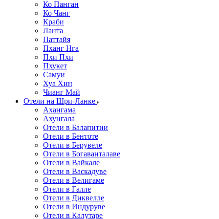
Ко Панган
Ко Чанг
Краби
Ланта
Паттайя
Пханг Нга
Пхи Пхи
Пхукет
Самуи
Хуа Хин
Чианг Май
Отели на Шри-Ланке
Ахангама
Ахунгала
Отели в Балапитии
Отели в Бентоте
Отели в Берувеле
Отели в Богаванталаве
Отели в Вайкале
Отели в Васкадуве
Отели в Велигаме
Отели в Галле
Отели в Диквелле
Отели в Индуруве
Отели в Калутаре