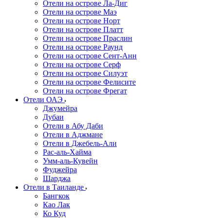
Отели на острове Ла-Диг
Отели на острове Маэ
Отели на острове Норт
Отели на острове Платт
Отели на острове Праслин
Отели на острове Раунд
Отели на острове Сент-Анн
Отели на острове Серф
Отели на острове Силуэт
Отели на острове Фелисите
Отели на острове Фрегат
Отели ОАЭ
Джумейра
Дубаи
Отели в Абу Даби
Отели в Аджмане
Отели в Джебель-Али
Рас-аль-Хайма
Умм-аль-Кувейн
Фуджейра
Шарджа
Отели в Таиланде
Бангкок
Као Лак
Ко Куд