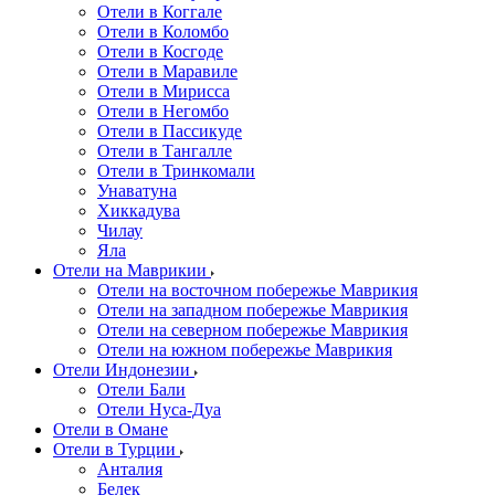
Отели в Коггале
Отели в Коломбо
Отели в Косгоде
Отели в Маравиле
Отели в Мирисса
Отели в Негомбо
Отели в Пассикуде
Отели в Тангалле
Отели в Тринкомали
Унаватуна
Хиккадува
Чилау
Яла
Отели на Маврикии
Отели на восточном побережье Маврикия
Отели на западном побережье Маврикия
Отели на северном побережье Маврикия
Отели на южном побережье Маврикия
Отели Индонезии
Отели Бали
Отели Нуса-Дуа
Отели в Омане
Отели в Турции
Анталия
Белек