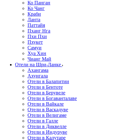
Ко Панган
Ко Чанг
Краби
Ланта
Паттайя
Пханг Нга
Пхи Пхи
Пхукет
Самуи
Хуа Хин
Чианг Май
Отели на Шри-Ланке
Ахангама
Ахунгала
Отели в Балапитии
Отели в Бентоте
Отели в Берувеле
Отели в Богаванталаве
Отели в Вайкале
Отели в Васкадуве
Отели в Велигаме
Отели в Галле
Отели в Диквелле
Отели в Индуруве
Отели в Калутаре