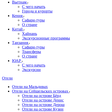
Вьетнам
С чего начать
Города и курорты
Кения
Сафари-туры
О стране
Китай
Хайнань
Экскурсионные программы
Танзания
Сафари-туры
Трансферы
О стране
ЮАР
С чего начать
Экскурсии
Отели
Отели на Мальдивах
Отели на Сейшельских островах
Отели на острове Бёрд
Отели на острове Денис
Отели на острове Дерош
Отели на острове Кузин