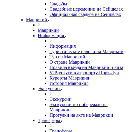
Свадьбы
Свадебные церемонии на Сейшелах
Официальная свадьба на Сейшелах
Маврикий
Маврикий
Информация
Информация
Туристические налоги на Маврикии
Тур на Маврикий
О стране Маврикий
Правила въезда на Маврикий и виза
VIP-услуги в аэропорту Порт-Луи
Курорты Маврикия
История Маврикия
Экскурсии
Экскурсии
Экскурсии по побережью на
Маврикии
Прогулки на яхте на Маврикии
Трансферы
Трансферы