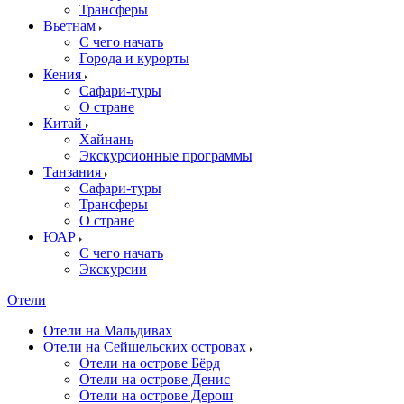
Трансферы
Вьетнам
С чего начать
Города и курорты
Кения
Сафари-туры
О стране
Китай
Хайнань
Экскурсионные программы
Танзания
Сафари-туры
Трансферы
О стране
ЮАР
С чего начать
Экскурсии
Отели
Отели на Мальдивах
Отели на Сейшельских островах
Отели на острове Бёрд
Отели на острове Денис
Отели на острове Дерош