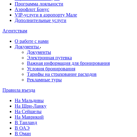
Программа лояльности
Аэрофлот Бонус
VIP-услуги в аэропорту Мале
Дополнительные услуги
Агентствам
О работе с нами
Документы
Документы
Электронная путевка
Важная информация для бронирования
Условия бронирования
Тарифы на страхование расходов
Рекламные туры
Правила въезда
На Мальдивы
На Шри-Ланку
На Сейшелы
На Маврикий
В Таиланд
В ОАЭ
В Оман