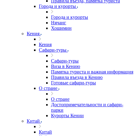
Правила въезда, памятка туриста
Города и курорты
Города и курорты
Нячанг
Хошимин
Кения
Кения
Сафари-туры
Сафари-туры
Виза в Кению
Памятка туриста и важная информация
Правила въезда в Кению
Готовые сафари-туры
О стране
О стране
Достопримечательности и сафари-
парки
Курорты Кении
Китай
Китай