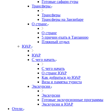
Готовые сафари-туры
Трансферы
Трансферы
Трансферы на Занзибаре
О стране
О стране
5 причин ехать в Танзанию
Пляжный отдых
ЮАР
ЮАР
С чего начать
С чего начать
О стране ЮАР
Как добраться до ЮАР
Виза и памятка туриста
Экскурсии
Экскурсии
Готовые экскурсионные программы
Экскурсии в ЮАР
Отели