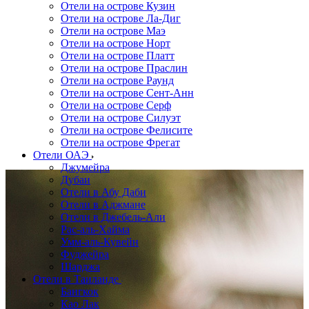
Отели на острове Кузин
Отели на острове Ла-Диг
Отели на острове Маэ
Отели на острове Норт
Отели на острове Платт
Отели на острове Праслин
Отели на острове Раунд
Отели на острове Сент-Анн
Отели на острове Серф
Отели на острове Силуэт
Отели на острове Фелисите
Отели на острове Фрегат
Отели ОАЭ
Джумейра
Дубаи
Отели в Абу Даби
Отели в Аджмане
Отели в Джебель-Али
Рас-аль-Хайма
Умм-аль-Кувейн
Фуджейра
Шарджа
Отели в Таиланде
Бангкок
Као Лак