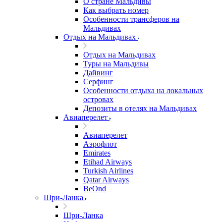
О стране Мальдивы
Как выбрать номер
Особенности трансферов на
Мальдивах
Отдых на Мальдивах
Отдых на Мальдивах
Туры на Мальдивы
Дайвинг
Серфинг
Особенности отдыха на локальных
островах
Депозиты в отелях на Мальдивах
Авиаперелет
Авиаперелет
Аэрофлот
Emirates
Etihad Airways
Turkish Airlines
Qatar Airways
BeOnd
Шри-Ланка
Шри-Ланка