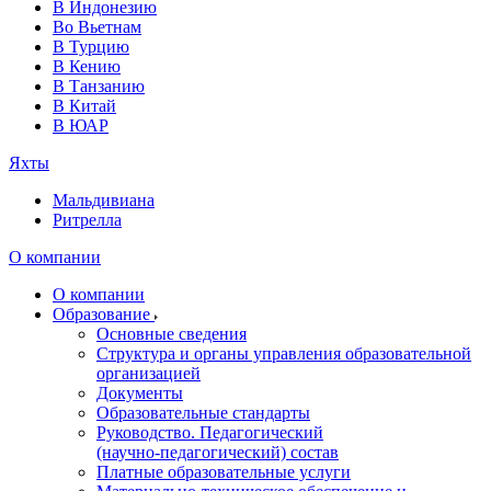
В Индонезию
Во Вьетнам
В Турцию
В Кению
В Танзанию
В Китай
В ЮАР
Яхты
Мальдивиана
Ритрелла
О компании
О компании
Образование
Основные сведения
Структура и органы управления образовательной
организацией
Документы
Образовательные стандарты
Руководство. Педагогический
(научно‑педагогический) состав
Платные образовательные услуги