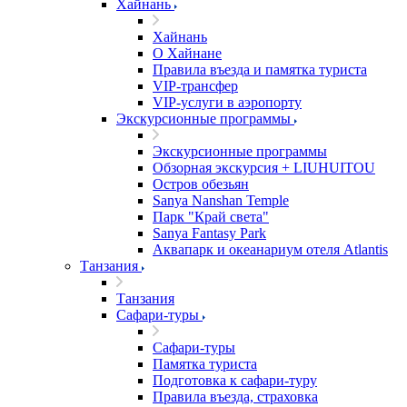
Хайнань
Хайнань
О Хайнане
Правила въезда и памятка туриста
VIP-трансфер
VIP-услуги в аэропорту
Экскурсионные программы
Экскурсионные программы
Обзорная экскурсия + LIUHUITOU
Остров обезьян
Sanya Nanshan Temple
Парк "Край света"
Sanya Fantasy Park
Аквапарк и океанариум отеля Atlantis
Танзания
Танзания
Сафари-туры
Сафари-туры
Памятка туриста
Подготовка к сафари-туру
Правила въезда, страховка