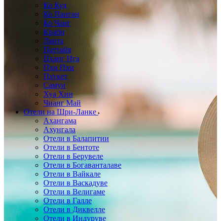
Ко Куд
Ко Панган
Ко Чанг
Краби
Ланта
Паттайя
Пханг Нга
Пхи Пхи
Пхукет
Самуи
Хуа Хин
Чианг Май
Отели на Шри-Ланке
Ахангама
Ахунгала
Отели в Балапитии
Отели в Бентоте
Отели в Берувеле
Отели в Богаванталаве
Отели в Вайкале
Отели в Васкадуве
Отели в Велигаме
Отели в Галле
Отели в Диквелле
Отели в Индуруве