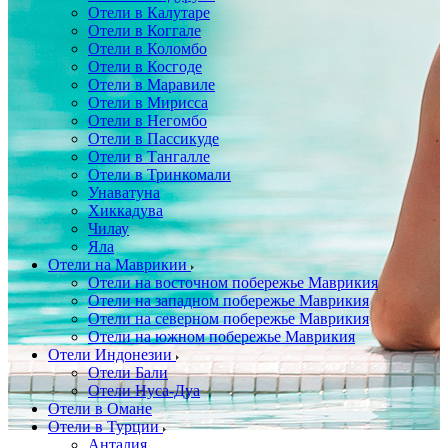
Отели в Калутаре
Отели в Коггале
Отели в Коломбо
Отели в Косгоде
Отели в Маравиле
Отели в Мирисса
Отели в Негомбо
Отели в Пассикуде
Отели в Тангалле
Отели в Тринкомали
Унаватуна
Хиккадува
Чилау
Яла
Отели на Маврикии
Отели на восточном побережье Маврикия
Отели на западном побережье Маврикия
Отели на северном побережье Маврикия
Отели на южном побережье Маврикия
Отели Индонезии
Отели Бали
Отели Нуса-Дуа
Отели в Омане
Отели в Турции
Анталия