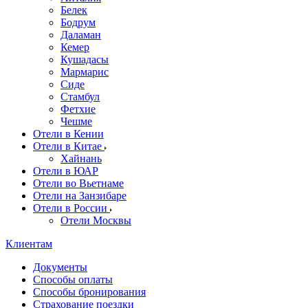
Белек
Бодрум
Даламан
Кемер
Кушадасы
Мармарис
Сиде
Стамбул
Фетхие
Чешме
Отели в Кении
Отели в Китае
Хайнань
Отели в ЮАР
Отели во Вьетнаме
Отели на Занзибаре
Отели в России
Отели Москвы
Клиентам
Документы
Способы оплаты
Способы бронирования
Страхование поездки