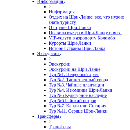
Информация
Информация
Отдых на Шри-Ланке: все, что нужно
знать туристу
О стране Шри-Ланка
Правила въезда в Шри-Ланку и виза
VIP-услуги в аэропорту Коломбо
Курорты Шри-Ланки
История страны Шри-Ланка
Экскурсии
Экскурсии
Экскурсии на Шри Ланке
Тур №1. Пещерный храм
Тур №2. Таинственный город
Тур №3. Чайные плантации
Тур №4. Изюминка Шри-Ланки
Тур №5 Культурное наследие
Тур №6 Райский остров
Тур №7. Канди или Сигирия
Тур №11. Сердце Шри-Ланки
Трансферы
Трансферы