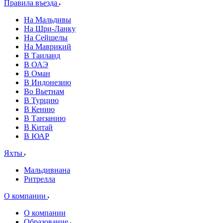
Правила въезда
На Мальдивы
На Шри-Ланку
На Сейшелы
На Маврикий
В Таиланд
В ОАЭ
В Оман
В Индонезию
Во Вьетнам
В Турцию
В Кению
В Танзанию
В Китай
В ЮАР
Яхты
Мальдивиана
Ритрелла
О компании
О компании
Образование