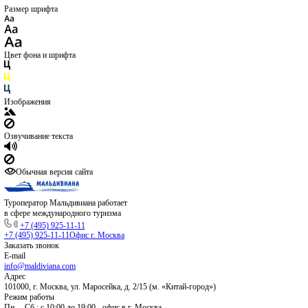
Размер шрифта
Цвет фона и шрифта
Изображения
Озвучивание текста
Обычная версия сайта
Туроператор Мальдивиана работает
в сфере международного туризма
+7 (495) 925-11-11