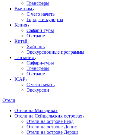
Трансферы
Вьетнам
С чего начать
Города и курорты
Кения
Сафари-туры
О стране
Китай
Хайнань
Экскурсионные программы
Танзания
Сафари-туры
Трансферы
О стране
ЮАР
С чего начать
Экскурсии
Отели
Отели на Мальдивах
Отели на Сейшельских островах
Отели на острове Бёрд
Отели на острове Денис
Отели на острове Дерош