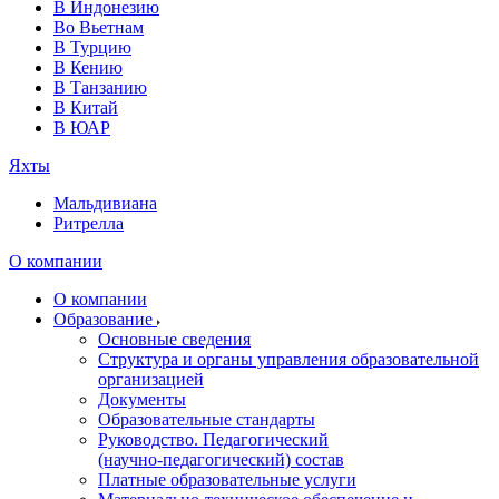
В Индонезию
Во Вьетнам
В Турцию
В Кению
В Танзанию
В Китай
В ЮАР
Яхты
Мальдивиана
Ритрелла
О компании
О компании
Образование
Основные сведения
Структура и органы управления образовательной
организацией
Документы
Образовательные стандарты
Руководство. Педагогический
(научно‑педагогический) состав
Платные образовательные услуги