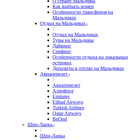
О стране Мальдивы
Как выбрать номер
Особенности трансферов на
Мальдивах
Отдых на Мальдивах
Отдых на Мальдивах
Туры на Мальдивы
Дайвинг
Серфинг
Особенности отдыха на локальных
островах
Депозиты в отелях на Мальдивах
Авиаперелет
Авиаперелет
Аэрофлот
Emirates
Etihad Airways
Turkish Airlines
Qatar Airways
BeOnd
Шри-Ланка
Шри-Ланка