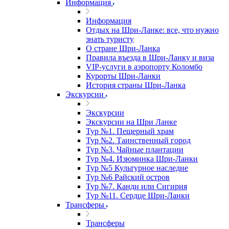
Информация
Информация
Отдых на Шри-Ланке: все, что нужно
знать туристу
О стране Шри-Ланка
Правила въезда в Шри-Ланку и виза
VIP-услуги в аэропорту Коломбо
Курорты Шри-Ланки
История страны Шри-Ланка
Экскурсии
Экскурсии
Экскурсии на Шри Ланке
Тур №1. Пещерный храм
Тур №2. Таинственный город
Тур №3. Чайные плантации
Тур №4. Изюминка Шри-Ланки
Тур №5 Культурное наследие
Тур №6 Райский остров
Тур №7. Канди или Сигирия
Тур №11. Сердце Шри-Ланки
Трансферы
Трансферы