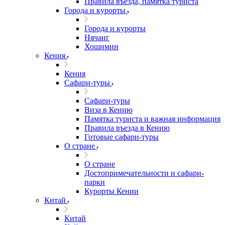
Правила въезда, памятка туриста
Города и курорты
Города и курорты
Нячанг
Хошимин
Кения
Кения
Сафари-туры
Сафари-туры
Виза в Кению
Памятка туриста и важная информация
Правила въезда в Кению
Готовые сафари-туры
О стране
О стране
Достопримечательности и сафари-
парки
Курорты Кении
Китай
Китай