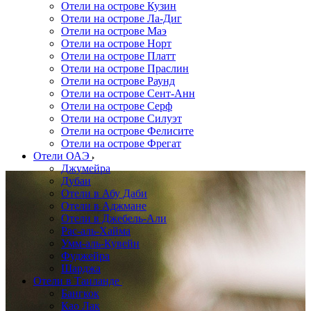
Отели на острове Кузин
Отели на острове Ла-Диг
Отели на острове Маэ
Отели на острове Норт
Отели на острове Платт
Отели на острове Праслин
Отели на острове Раунд
Отели на острове Сент-Анн
Отели на острове Серф
Отели на острове Силуэт
Отели на острове Фелисите
Отели на острове Фрегат
Отели ОАЭ
Джумейра
Дубаи
Отели в Абу Даби
Отели в Аджмане
Отели в Джебель-Али
Рас-аль-Хайма
Умм-аль-Кувейн
Фуджейра
Шарджа
Отели в Таиланде
Бангкок
Као Лак