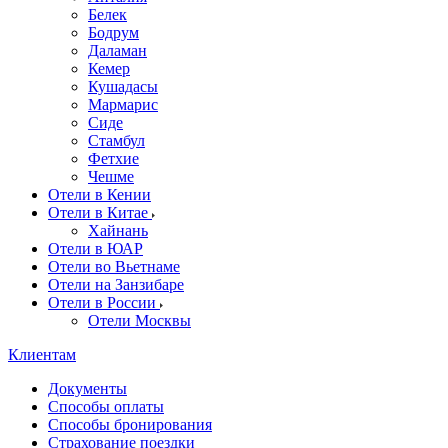
Белек
Бодрум
Даламан
Кемер
Кушадасы
Мармарис
Сиде
Стамбул
Фетхие
Чешме
Отели в Кении
Отели в Китае
Хайнань
Отели в ЮАР
Отели во Вьетнаме
Отели на Занзибаре
Отели в России
Отели Москвы
Клиентам
Документы
Способы оплаты
Способы бронирования
Страхование поездки