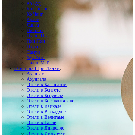
Ко Куд
Ко Панган
Ко Чанг
Краби
Ланта
Паттайя
Пханг Нга
Пхи Пхи
Пхукет
Самуи
Хуа Хин
Чианг Май
Отели на Шри-Ланке
Ахангама
Ахунгала
Отели в Балапитии
Отели в Бентоте
Отели в Берувеле
Отели в Богаванталаве
Отели в Вайкале
Отели в Васкадуве
Отели в Велигаме
Отели в Галле
Отели в Диквелле
Отели в Индуруве