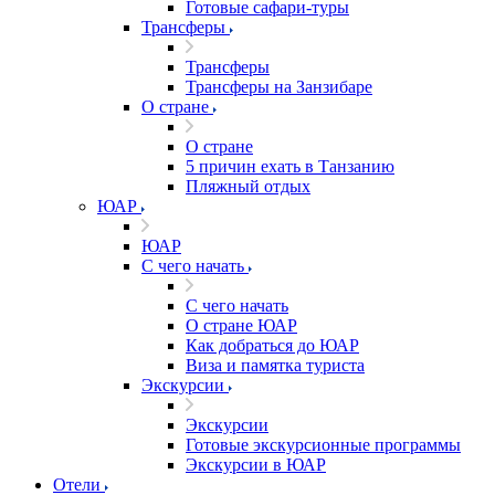
Готовые сафари-туры
Трансферы
Трансферы
Трансферы на Занзибаре
О стране
О стране
5 причин ехать в Танзанию
Пляжный отдых
ЮАР
ЮАР
С чего начать
С чего начать
О стране ЮАР
Как добраться до ЮАР
Виза и памятка туриста
Экскурсии
Экскурсии
Готовые экскурсионные программы
Экскурсии в ЮАР
Отели