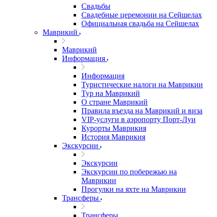
Свадьбы
Свадебные церемонии на Сейшелах
Официальная свадьба на Сейшелах
Маврикий
Маврикий
Информация
Информация
Туристические налоги на Маврикии
Тур на Маврикий
О стране Маврикий
Правила въезда на Маврикий и виза
VIP-услуги в аэропорту Порт-Луи
Курорты Маврикия
История Маврикия
Экскурсии
Экскурсии
Экскурсии по побережью на
Маврикии
Прогулки на яхте на Маврикии
Трансферы
Трансферы