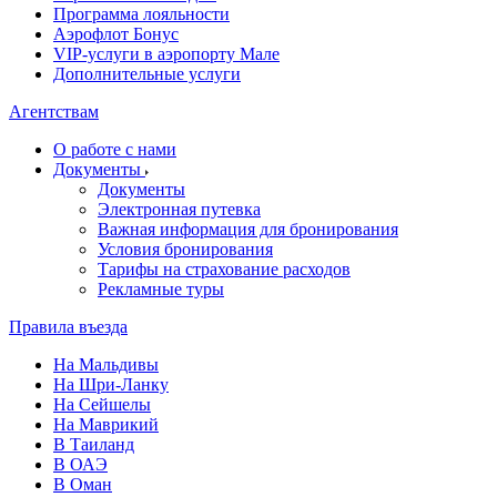
Программа лояльности
Аэрофлот Бонус
VIP-услуги в аэропорту Мале
Дополнительные услуги
Агентствам
О работе с нами
Документы
Документы
Электронная путевка
Важная информация для бронирования
Условия бронирования
Тарифы на страхование расходов
Рекламные туры
Правила въезда
На Мальдивы
На Шри-Ланку
На Сейшелы
На Маврикий
В Таиланд
В ОАЭ
В Оман