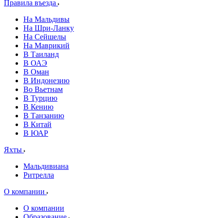
Правила въезда
На Мальдивы
На Шри-Ланку
На Сейшелы
На Маврикий
В Таиланд
В ОАЭ
В Оман
В Индонезию
Во Вьетнам
В Турцию
В Кению
В Танзанию
В Китай
В ЮАР
Яхты
Мальдивиана
Ритрелла
О компании
О компании
Образование