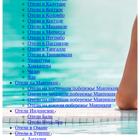
Отели в Калутаре
Отели в Коггале
Отели в Коломбо
Отели в Косгоде
Отели в Маравиле
Отели в Мирисса
Отели в Негомбо
Отели в Пассикуде
Отели в Тангалле
Отели в Тринкомали
Унаватуна
Хиккадува
Чилау
Яла
Отели на Маврикии
Отели на восточном побережье Маврикия
Отели на западном побережье Маврикия
Отели на северном побережье Маврикия
Отели на южном побережье Маврикия
Отели Индонезии
Отели Бали
Отели Нуса-Дуа
Отели в Омане
Отели в Турции
Анталия