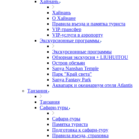
Хайнань
Хайнань
О Хайнане
Правила въезда и памятка туриста
VIP-трансфер
VIP-услуги в аэропорту
Экскурсионные программы
Экскурсионные программы
Обзорная экскурсия + LIUHUITOU
Остров обезьян
Sanya Nanshan Temple
Парк "Край света"
Sanya Fantasy Park
Аквапарк и океанариум отеля Atlantis
Танзания
Танзания
Сафари-туры
Сафари-туры
Памятка туриста
Подготовка к сафари-туру
Правила въезда, страховка