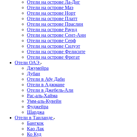
Отели на острове Ла-Диг
Отели на острове Маэ
Отели на острове Норт
Отели на острове Платт
Отели на острове Праслин
Отели на острове Раунд
Отели на острове Сент-Анн
Отели на острове Серф
Отели на острове Силуэт
Отели на острове Фелисите
Отели на острове Фрегат
Отели ОАЭ
Джумейра
Дубаи
Отели в Абу Даби
Отели в Аджмане
Отели в Джебель-Али
Рас-аль-Хайма
Умм-аль-Кувейн
Фуджейра
Шарджа
Отели в Таиланде
Бангкок
Као Лак
Ко Куд