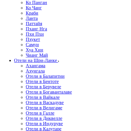
Ко Панган
Ко Чанг
Краби
Ланта
Паттайя
Пханг Нга
Пхи Пхи
Пхукет
Самуи
Хуа Хин
Чианг Май
Отели на Шри-Ланке
Ахангама
Ахунгала
Отели в Балапитии
Отели в Бентоте
Отели в Берувеле
Отели в Богаванталаве
Отели в Вайкале
Отели в Васкадуве
Отели в Велигаме
Отели в Галле
Отели в Диквелле
Отели в Индуруве
Отели в Калутаре