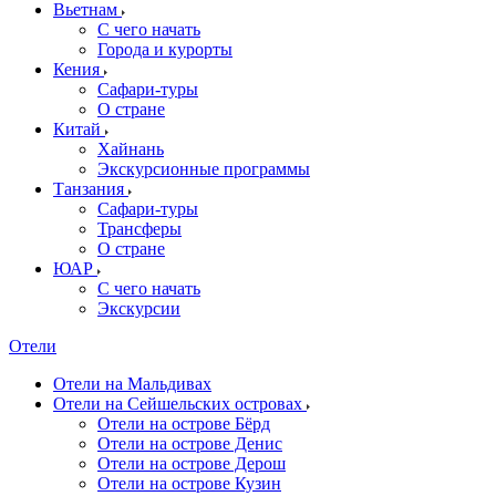
Вьетнам
С чего начать
Города и курорты
Кения
Сафари-туры
О стране
Китай
Хайнань
Экскурсионные программы
Танзания
Сафари-туры
Трансферы
О стране
ЮАР
С чего начать
Экскурсии
Отели
Отели на Мальдивах
Отели на Сейшельских островах
Отели на острове Бёрд
Отели на острове Денис
Отели на острове Дерош
Отели на острове Кузин