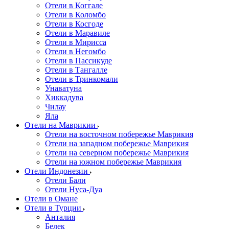
Отели в Коггале
Отели в Коломбо
Отели в Косгоде
Отели в Маравиле
Отели в Мирисса
Отели в Негомбо
Отели в Пассикуде
Отели в Тангалле
Отели в Тринкомали
Унаватуна
Хиккадува
Чилау
Яла
Отели на Маврикии
Отели на восточном побережье Маврикия
Отели на западном побережье Маврикия
Отели на северном побережье Маврикия
Отели на южном побережье Маврикия
Отели Индонезии
Отели Бали
Отели Нуса-Дуа
Отели в Омане
Отели в Турции
Анталия
Белек