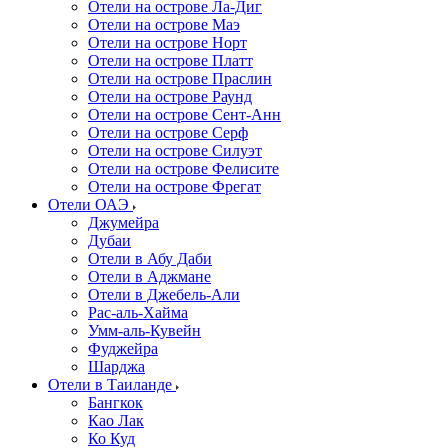
Отели на острове Ла-Диг
Отели на острове Маэ
Отели на острове Норт
Отели на острове Платт
Отели на острове Праслин
Отели на острове Раунд
Отели на острове Сент-Анн
Отели на острове Серф
Отели на острове Силуэт
Отели на острове Фелисите
Отели на острове Фрегат
Отели ОАЭ
Джумейра
Дубаи
Отели в Абу Даби
Отели в Аджмане
Отели в Джебель-Али
Рас-аль-Хайма
Умм-аль-Кувейн
Фуджейра
Шарджа
Отели в Таиланде
Бангкок
Као Лак
Ко Куд