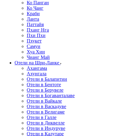
Ко Панган
Ко Чанг
Краби
Ланта
Паттайя
Пханг Нга
Пхи Пхи
Пхукет
Самуи
Хуа Хин
Чианг Май
Отели на Шри-Ланке
Ахангама
Ахунгала
Отели в Балапитии
Отели в Бентоте
Отели в Берувеле
Отели в Богаванталаве
Отели в Вайкале
Отели в Васкадуве
Отели в Велигаме
Отели в Галле
Отели в Диквелле
Отели в Индуруве
Отели в Калутаре