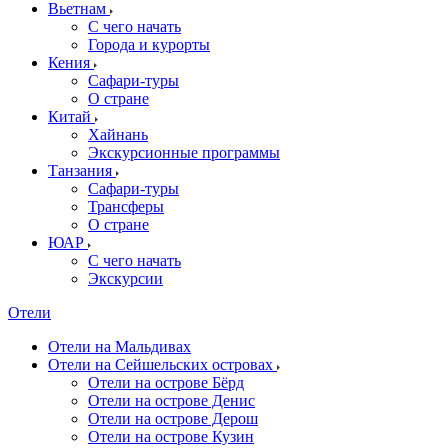
Вьетнам
С чего начать
Города и курорты
Кения
Сафари-туры
О стране
Китай
Хайнань
Экскурсионные программы
Танзания
Сафари-туры
Трансферы
О стране
ЮАР
С чего начать
Экскурсии
Отели
Отели на Мальдивах
Отели на Сейшельских островах
Отели на острове Бёрд
Отели на острове Денис
Отели на острове Дерош
Отели на острове Кузин