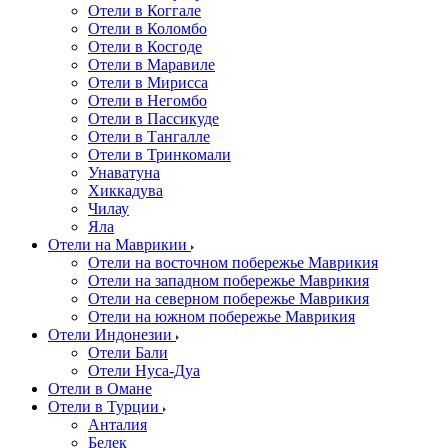
Отели в Коггале
Отели в Коломбо
Отели в Косгоде
Отели в Маравиле
Отели в Мирисса
Отели в Негомбо
Отели в Пассикуде
Отели в Тангалле
Отели в Тринкомали
Унаватуна
Хиккадува
Чилау
Яла
Отели на Маврикии
Отели на восточном побережье Маврикия
Отели на западном побережье Маврикия
Отели на северном побережье Маврикия
Отели на южном побережье Маврикия
Отели Индонезии
Отели Бали
Отели Нуса-Дуа
Отели в Омане
Отели в Турции
Анталия
Белек