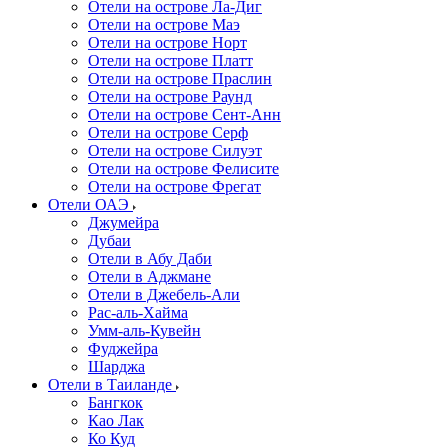
Отели на острове Ла-Диг
Отели на острове Маэ
Отели на острове Норт
Отели на острове Платт
Отели на острове Праслин
Отели на острове Раунд
Отели на острове Сент-Анн
Отели на острове Серф
Отели на острове Силуэт
Отели на острове Фелисите
Отели на острове Фрегат
Отели ОАЭ
Джумейра
Дубаи
Отели в Абу Даби
Отели в Аджмане
Отели в Джебель-Али
Рас-аль-Хайма
Умм-аль-Кувейн
Фуджейра
Шарджа
Отели в Таиланде
Бангкок
Као Лак
Ко Куд