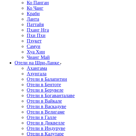
Ко Панган
Ко Чанг
Краби
Ланта
Паттайя
Пханг Нга
Пхи Пхи
Пхукет
Самуи
Хуа Хин
Чианг Май
Отели на Шри-Ланке
Ахангама
Ахунгала
Отели в Балапитии
Отели в Бентоте
Отели в Берувеле
Отели в Богаванталаве
Отели в Вайкале
Отели в Васкадуве
Отели в Велигаме
Отели в Галле
Отели в Диквелле
Отели в Индуруве
Отели в Калутаре