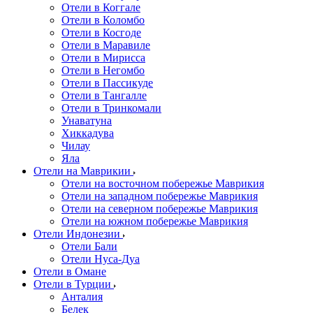
Отели в Коггале
Отели в Коломбо
Отели в Косгоде
Отели в Маравиле
Отели в Мирисса
Отели в Негомбо
Отели в Пассикуде
Отели в Тангалле
Отели в Тринкомали
Унаватуна
Хиккадува
Чилау
Яла
Отели на Маврикии
Отели на восточном побережье Маврикия
Отели на западном побережье Маврикия
Отели на северном побережье Маврикия
Отели на южном побережье Маврикия
Отели Индонезии
Отели Бали
Отели Нуса-Дуа
Отели в Омане
Отели в Турции
Анталия
Белек