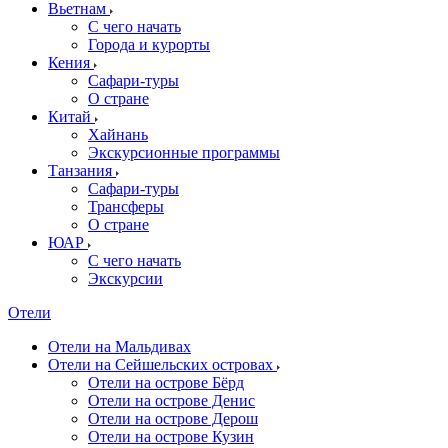
Вьетнам
С чего начать
Города и курорты
Кения
Сафари-туры
О стране
Китай
Хайнань
Экскурсионные программы
Танзания
Сафари-туры
Трансферы
О стране
ЮАР
С чего начать
Экскурсии
Отели
Отели на Мальдивах
Отели на Сейшельских островах
Отели на острове Бёрд
Отели на острове Денис
Отели на острове Дерош
Отели на острове Кузин