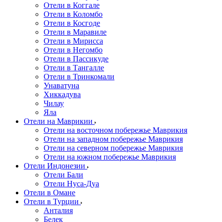
Отели в Коггале
Отели в Коломбо
Отели в Косгоде
Отели в Маравиле
Отели в Мирисса
Отели в Негомбо
Отели в Пассикуде
Отели в Тангалле
Отели в Тринкомали
Унаватуна
Хиккадува
Чилау
Яла
Отели на Маврикии
Отели на восточном побережье Маврикия
Отели на западном побережье Маврикия
Отели на северном побережье Маврикия
Отели на южном побережье Маврикия
Отели Индонезии
Отели Бали
Отели Нуса-Дуа
Отели в Омане
Отели в Турции
Анталия
Белек