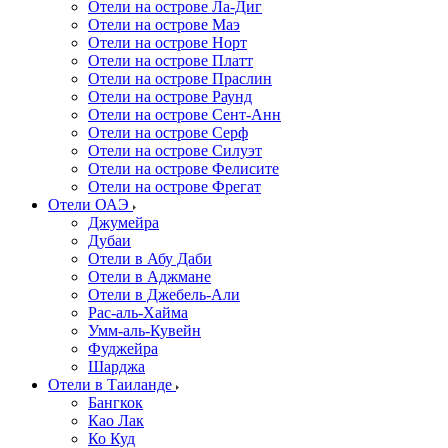
Отели на острове Ла-Диг
Отели на острове Маэ
Отели на острове Норт
Отели на острове Платт
Отели на острове Праслин
Отели на острове Раунд
Отели на острове Сент-Анн
Отели на острове Серф
Отели на острове Силуэт
Отели на острове Фелисите
Отели на острове Фрегат
Отели ОАЭ
Джумейра
Дубаи
Отели в Абу Даби
Отели в Аджмане
Отели в Джебель-Али
Рас-аль-Хайма
Умм-аль-Кувейн
Фуджейра
Шарджа
Отели в Таиланде
Бангкок
Као Лак
Ко Куд