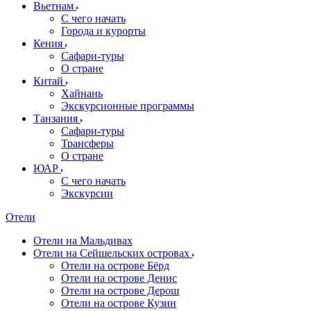
Вьетнам
С чего начать
Города и курорты
Кения
Сафари-туры
О стране
Китай
Хайнань
Экскурсионные программы
Танзания
Сафари-туры
Трансферы
О стране
ЮАР
С чего начать
Экскурсии
Отели
Отели на Мальдивах
Отели на Сейшельских островах
Отели на острове Бёрд
Отели на острове Денис
Отели на острове Дерош
Отели на острове Кузин