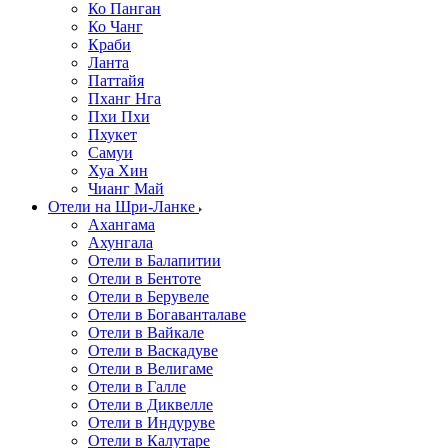
Ко Панган
Ко Чанг
Краби
Ланта
Паттайя
Пханг Нга
Пхи Пхи
Пхукет
Самуи
Хуа Хин
Чианг Май
Отели на Шри-Ланке
Ахангама
Ахунгала
Отели в Балапитии
Отели в Бентоте
Отели в Берувеле
Отели в Богаванталаве
Отели в Вайкале
Отели в Васкадуве
Отели в Велигаме
Отели в Галле
Отели в Диквелле
Отели в Индуруве
Отели в Калутаре