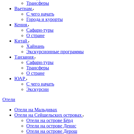
Трансферы
Вьетнам
С чего начать
Города и курорты
Кения
Сафари-туры
О стране
Китай
Хайнань
Экскурсионные программы
Танзания
Сафари-туры
Трансферы
О стране
ЮАР
С чего начать
Экскурсии
Отели
Отели на Мальдивах
Отели на Сейшельских островах
Отели на острове Бёрд
Отели на острове Денис
Отели на острове Дерош