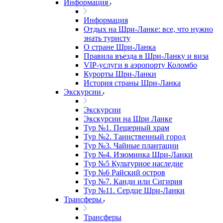
Информация
Информация
Отдых на Шри-Ланке: все, что нужно
знать туристу
О стране Шри-Ланка
Правила въезда в Шри-Ланку и виза
VIP-услуги в аэропорту Коломбо
Курорты Шри-Ланки
История страны Шри-Ланка
Экскурсии
Экскурсии
Экскурсии на Шри Ланке
Тур №1. Пещерный храм
Тур №2. Таинственный город
Тур №3. Чайные плантации
Тур №4. Изюминка Шри-Ланки
Тур №5 Культурное наследие
Тур №6 Райский остров
Тур №7. Канди или Сигирия
Тур №11. Сердце Шри-Ланки
Трансферы
Трансферы