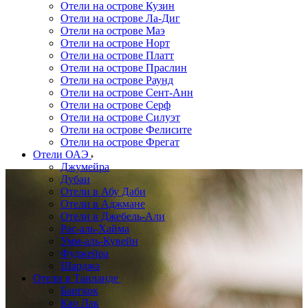
Отели на острове Кузин
Отели на острове Ла-Диг
Отели на острове Маэ
Отели на острове Норт
Отели на острове Платт
Отели на острове Праслин
Отели на острове Раунд
Отели на острове Сент-Анн
Отели на острове Серф
Отели на острове Силуэт
Отели на острове Фелисите
Отели на острове Фрегат
Отели ОАЭ
Джумейра
Дубаи
Отели в Абу Даби
Отели в Аджмане
Отели в Джебель-Али
Рас-аль-Хайма
Умм-аль-Кувейн
Фуджейра
Шарджа
Отели в Таиланде
Бангкок
Као Лак