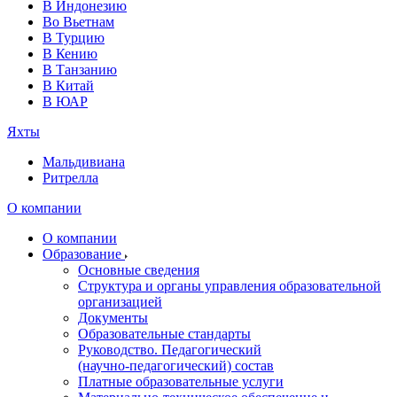
В Индонезию
Во Вьетнам
В Турцию
В Кению
В Танзанию
В Китай
В ЮАР
Яхты
Мальдивиана
Ритрелла
О компании
О компании
Образование
Основные сведения
Структура и органы управления образовательной
организацией
Документы
Образовательные стандарты
Руководство. Педагогический
(научно‑педагогический) состав
Платные образовательные услуги