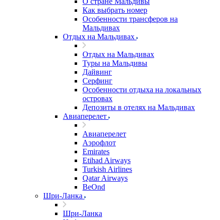
О стране Мальдивы
Как выбрать номер
Особенности трансферов на
Мальдивах
Отдых на Мальдивах
Отдых на Мальдивах
Туры на Мальдивы
Дайвинг
Серфинг
Особенности отдыха на локальных
островах
Депозиты в отелях на Мальдивах
Авиаперелет
Авиаперелет
Аэрофлот
Emirates
Etihad Airways
Turkish Airlines
Qatar Airways
BeOnd
Шри-Ланка
Шри-Ланка