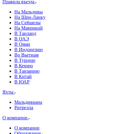
Правила въезда
На Мальдивы
На Шри-Ланку
На Сейшелы
На Маврикий
В Таиланд
В ОАЭ
В Оман
В Индонезию
Во Вьетнам
В Турцию
В Кению
В Танзанию
В Китай
В ЮАР
Яхты
Мальдивиана
Ритрелла
О компании
О компании
Образование