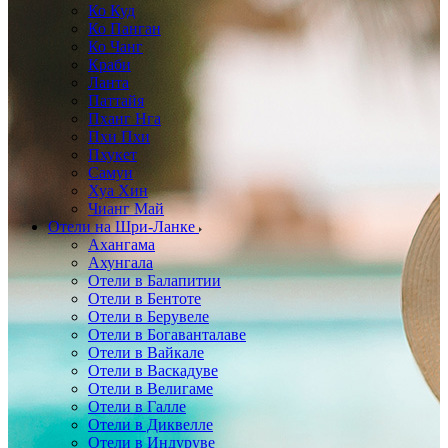
Ко Куд
Ко Панган
Ко Чанг
Краби
Ланта
Паттайя
Пханг Нга
Пхи Пхи
Пхукет
Самуи
Хуа Хин
Чианг Май
Отели на Шри-Ланке
Ахангама
Ахунгала
Отели в Балапитии
Отели в Бентоте
Отели в Берувеле
Отели в Богаванталаве
Отели в Вайкале
Отели в Васкадуве
Отели в Велигаме
Отели в Галле
Отели в Диквелле
Отели в Индуруве