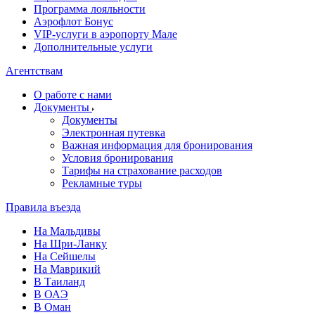
Программа лояльности
Аэрофлот Бонус
VIP-услуги в аэропорту Мале
Дополнительные услуги
Агентствам
О работе с нами
Документы
Документы
Электронная путевка
Важная информация для бронирования
Условия бронирования
Тарифы на страхование расходов
Рекламные туры
Правила въезда
На Мальдивы
На Шри-Ланку
На Сейшелы
На Маврикий
В Таиланд
В ОАЭ
В Оман