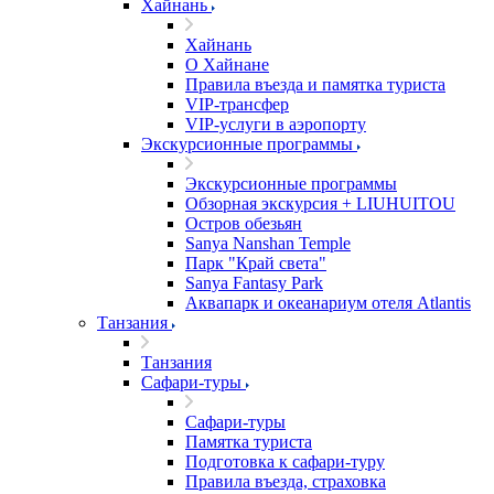
Хайнань
Хайнань
О Хайнане
Правила въезда и памятка туриста
VIP-трансфер
VIP-услуги в аэропорту
Экскурсионные программы
Экскурсионные программы
Обзорная экскурсия + LIUHUITOU
Остров обезьян
Sanya Nanshan Temple
Парк "Край света"
Sanya Fantasy Park
Аквапарк и океанариум отеля Atlantis
Танзания
Танзания
Сафари-туры
Сафари-туры
Памятка туриста
Подготовка к сафари-туру
Правила въезда, страховка