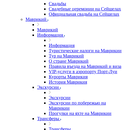
Свадьбы
Свадебные церемонии на Сейшелах
Официальная свадьба на Сейшелах
Маврикий
Маврикий
Информация
Информация
Туристические налоги на Маврикии
Тур на Маврикий
О стране Маврикий
Правила въезда на Маврикий и виза
VIP-услуги в аэропорту Порт-Луи
Курорты Маврикия
История Маврикия
Экскурсии
Экскурсии
Экскурсии по побережью на
Маврикии
Прогулки на яхте на Маврикии
Трансферы
Трансферы