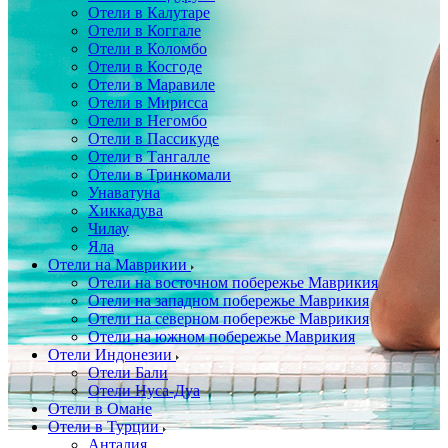
Отели в Калутаре
Отели в Коггале
Отели в Коломбо
Отели в Косгоде
Отели в Маравиле
Отели в Мирисса
Отели в Негомбо
Отели в Пассикуде
Отели в Тангалле
Отели в Тринкомали
Унаватуна
Хиккадува
Чилау
Яла
Отели на Маврикии
Отели на восточном побережье Маврикия
Отели на западном побережье Маврикия
Отели на северном побережье Маврикия
Отели на южном побережье Маврикия
Отели Индонезии
Отели Бали
Отели Нуса-Дуа
Отели в Омане
Отели в Турции
Анталия