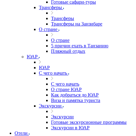
Готовые сафари-туры
Трансферы
Трансферы
Трансферы на Занзибаре
О стране
О стране
5 причин ехать в Танзанию
Пляжный отдых
ЮАР
ЮАР
С чего начать
С чего начать
О стране ЮАР
Как добраться до ЮАР
Виза и памятка туриста
Экскурсии
Экскурсии
Готовые экскурсионные программы
Экскурсии в ЮАР
Отели