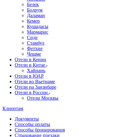
Белек
Бодрум
Даламан
Кемер
Кушадасы
Мармарис
Сиде
Стамбул
Фетхие
Чешме
Отели в Кении
Отели в Китае
Хайнань
Отели в ЮАР
Отели во Вьетнаме
Отели на Занзибаре
Отели в России
Отели Москвы
Клиентам
Документы
Способы оплаты
Способы бронирования
Страхование поездки