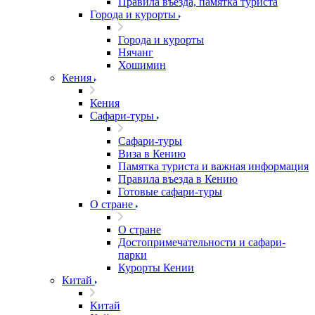
Правила въезда, памятка туриста
Города и курорты
Города и курорты
Нячанг
Хошимин
Кения
Кения
Сафари-туры
Сафари-туры
Виза в Кению
Памятка туриста и важная информация
Правила въезда в Кению
Готовые сафари-туры
О стране
О стране
Достопримечательности и сафари-
парки
Курорты Кении
Китай
Китай