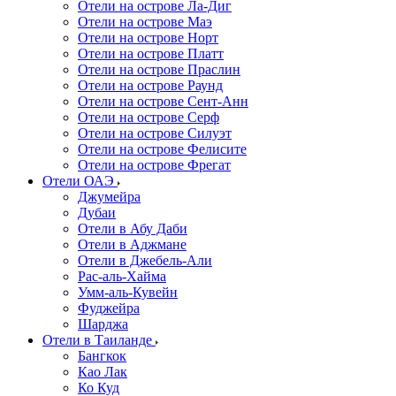
Отели на острове Ла-Диг
Отели на острове Маэ
Отели на острове Норт
Отели на острове Платт
Отели на острове Праслин
Отели на острове Раунд
Отели на острове Сент-Анн
Отели на острове Серф
Отели на острове Силуэт
Отели на острове Фелисите
Отели на острове Фрегат
Отели ОАЭ
Джумейра
Дубаи
Отели в Абу Даби
Отели в Аджмане
Отели в Джебель-Али
Рас-аль-Хайма
Умм-аль-Кувейн
Фуджейра
Шарджа
Отели в Таиланде
Бангкок
Као Лак
Ко Куд