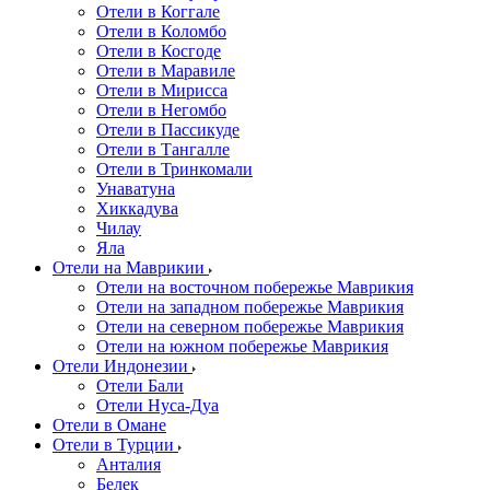
Отели в Коггале
Отели в Коломбо
Отели в Косгоде
Отели в Маравиле
Отели в Мирисса
Отели в Негомбо
Отели в Пассикуде
Отели в Тангалле
Отели в Тринкомали
Унаватуна
Хиккадува
Чилау
Яла
Отели на Маврикии
Отели на восточном побережье Маврикия
Отели на западном побережье Маврикия
Отели на северном побережье Маврикия
Отели на южном побережье Маврикия
Отели Индонезии
Отели Бали
Отели Нуса-Дуа
Отели в Омане
Отели в Турции
Анталия
Белек