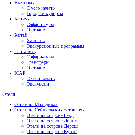
Вьетнам
С чего начать
Города и курорты
Кения
Сафари-туры
О стране
Китай
Хайнань
Экскурсионные программы
Танзания
Сафари-туры
Трансферы
О стране
ЮАР
С чего начать
Экскурсии
Отели
Отели на Мальдивах
Отели на Сейшельских островах
Отели на острове Бёрд
Отели на острове Денис
Отели на острове Дерош
Отели на острове Кузин