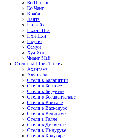
Ко Панган
Ко Чанг
Краби
Ланта
Паттайя
Пханг Нга
Пхи Пхи
Пхукет
Самуи
Хуа Хин
Чианг Май
Отели на Шри-Ланке
Ахангама
Ахунгала
Отели в Балапитии
Отели в Бентоте
Отели в Берувеле
Отели в Богаванталаве
Отели в Вайкале
Отели в Васкадуве
Отели в Велигаме
Отели в Галле
Отели в Диквелле
Отели в Индуруве
Отели в Калутаре