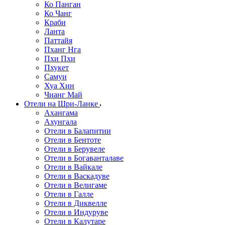
Ко Панган
Ко Чанг
Краби
Ланта
Паттайя
Пханг Нга
Пхи Пхи
Пхукет
Самуи
Хуа Хин
Чианг Май
Отели на Шри-Ланке
Ахангама
Ахунгала
Отели в Балапитии
Отели в Бентоте
Отели в Берувеле
Отели в Богаванталаве
Отели в Вайкале
Отели в Васкадуве
Отели в Велигаме
Отели в Галле
Отели в Диквелле
Отели в Индуруве
Отели в Калутаре