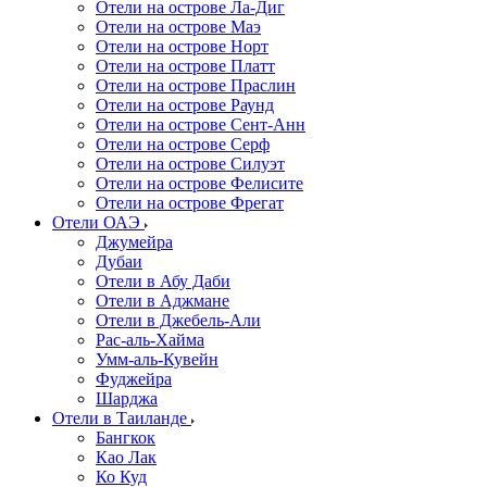
Отели на острове Ла-Диг
Отели на острове Маэ
Отели на острове Норт
Отели на острове Платт
Отели на острове Праслин
Отели на острове Раунд
Отели на острове Сент-Анн
Отели на острове Серф
Отели на острове Силуэт
Отели на острове Фелисите
Отели на острове Фрегат
Отели ОАЭ
Джумейра
Дубаи
Отели в Абу Даби
Отели в Аджмане
Отели в Джебель-Али
Рас-аль-Хайма
Умм-аль-Кувейн
Фуджейра
Шарджа
Отели в Таиланде
Бангкок
Као Лак
Ко Куд