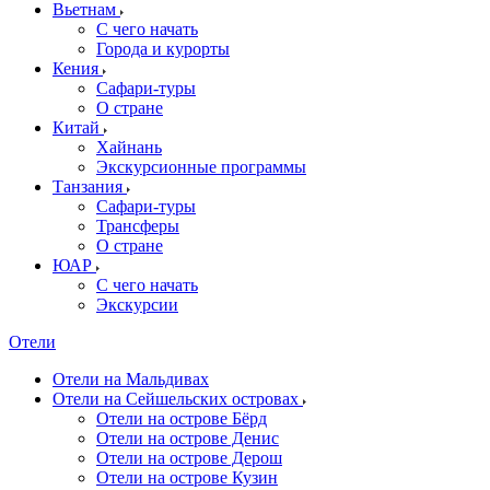
Вьетнам
С чего начать
Города и курорты
Кения
Сафари-туры
О стране
Китай
Хайнань
Экскурсионные программы
Танзания
Сафари-туры
Трансферы
О стране
ЮАР
С чего начать
Экскурсии
Отели
Отели на Мальдивах
Отели на Сейшельских островах
Отели на острове Бёрд
Отели на острове Денис
Отели на острове Дерош
Отели на острове Кузин