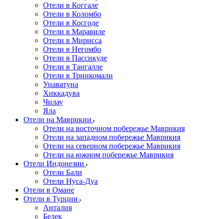
Отели в Коггале
Отели в Коломбо
Отели в Косгоде
Отели в Маравиле
Отели в Мирисса
Отели в Негомбо
Отели в Пассикуде
Отели в Тангалле
Отели в Тринкомали
Унаватуна
Хиккадува
Чилау
Яла
Отели на Маврикии
Отели на восточном побережье Маврикия
Отели на западном побережье Маврикия
Отели на северном побережье Маврикия
Отели на южном побережье Маврикия
Отели Индонезии
Отели Бали
Отели Нуса-Дуа
Отели в Омане
Отели в Турции
Анталия
Белек