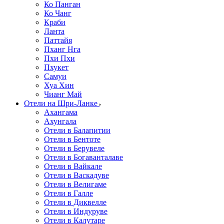
Ко Панган
Ко Чанг
Краби
Ланта
Паттайя
Пханг Нга
Пхи Пхи
Пхукет
Самуи
Хуа Хин
Чианг Май
Отели на Шри-Ланке
Ахангама
Ахунгала
Отели в Балапитии
Отели в Бентоте
Отели в Берувеле
Отели в Богаванталаве
Отели в Вайкале
Отели в Васкадуве
Отели в Велигаме
Отели в Галле
Отели в Диквелле
Отели в Индуруве
Отели в Калутаре