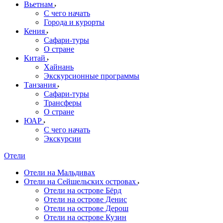
Вьетнам
С чего начать
Города и курорты
Кения
Сафари-туры
О стране
Китай
Хайнань
Экскурсионные программы
Танзания
Сафари-туры
Трансферы
О стране
ЮАР
С чего начать
Экскурсии
Отели
Отели на Мальдивах
Отели на Сейшельских островах
Отели на острове Бёрд
Отели на острове Денис
Отели на острове Дерош
Отели на острове Кузин