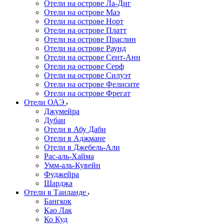
Отели на острове Ла-Диг
Отели на острове Маэ
Отели на острове Норт
Отели на острове Платт
Отели на острове Праслин
Отели на острове Раунд
Отели на острове Сент-Анн
Отели на острове Серф
Отели на острове Силуэт
Отели на острове Фелисите
Отели на острове Фрегат
Отели ОАЭ
Джумейра
Дубаи
Отели в Абу Даби
Отели в Аджмане
Отели в Джебель-Али
Рас-аль-Хайма
Умм-аль-Кувейн
Фуджейра
Шарджа
Отели в Таиланде
Бангкок
Као Лак
Ко Куд