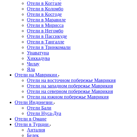
Отели в Коггале
Отели в Коломбо
Отели в Косгоде
Отели в Маравиле
Отели в Мирисса
Отели в Негомбо
Отели в Пассикуде
Отели в Тангалле
Отели в Тринкомали
Унаватуна
Хиккадува
Чилау
Яла
Отели на Маврикии
Отели на восточном побережье Маврикия
Отели на западном побережье Маврикия
Отели на северном побережье Маврикия
Отели на южном побережье Маврикия
Отели Индонезии
Отели Бали
Отели Нуса-Дуа
Отели в Омане
Отели в Турции
Анталия
Белек