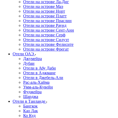
Отели на острове Ла-Диг
Отели на острове Маэ
Отели на острове Норт
Отели на острове Платт
Отели на острове Праслин
Отели на острове Раунд
Отели на острове Сент-Анн
Отели на острове Серф
Отели на острове Силуэт
Отели на острове Фелисите
Отели на острове Фрегат
Отели ОАЭ
Джумейра
Дубаи
Отели в Абу Даби
Отели в Аджмане
Отели в Джебель-Али
Рас-аль-Хайма
Умм-аль-Кувейн
Фуджейра
Шарджа
Отели в Таиланде
Бангкок
Као Лак
Ко Куд