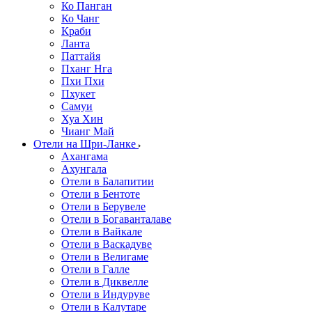
Ко Панган
Ко Чанг
Краби
Ланта
Паттайя
Пханг Нга
Пхи Пхи
Пхукет
Самуи
Хуа Хин
Чианг Май
Отели на Шри-Ланке
Ахангама
Ахунгала
Отели в Балапитии
Отели в Бентоте
Отели в Берувеле
Отели в Богаванталаве
Отели в Вайкале
Отели в Васкадуве
Отели в Велигаме
Отели в Галле
Отели в Диквелле
Отели в Индуруве
Отели в Калутаре