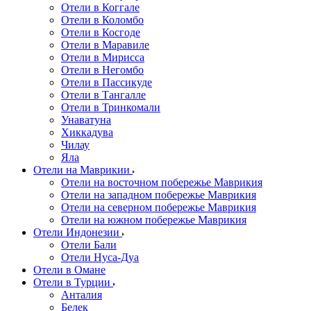
Отели в Коггале
Отели в Коломбо
Отели в Косгоде
Отели в Маравиле
Отели в Мирисса
Отели в Негомбо
Отели в Пассикуде
Отели в Тангалле
Отели в Тринкомали
Унаватуна
Хиккадува
Чилау
Яла
Отели на Маврикии
Отели на восточном побережье Маврикия
Отели на западном побережье Маврикия
Отели на северном побережье Маврикия
Отели на южном побережье Маврикия
Отели Индонезии
Отели Бали
Отели Нуса-Дуа
Отели в Омане
Отели в Турции
Анталия
Белек