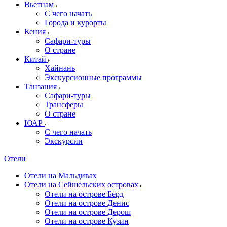
Вьетнам
С чего начать
Города и курорты
Кения
Сафари-туры
О стране
Китай
Хайнань
Экскурсионные программы
Танзания
Сафари-туры
Трансферы
О стране
ЮАР
С чего начать
Экскурсии
Отели
Отели на Мальдивах
Отели на Сейшельских островах
Отели на острове Бёрд
Отели на острове Денис
Отели на острове Дерош
Отели на острове Кузин