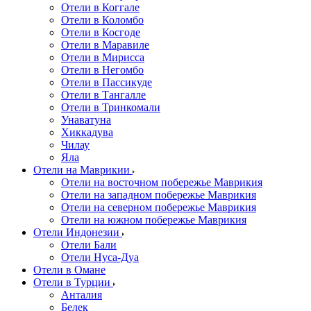
Отели в Коггале
Отели в Коломбо
Отели в Косгоде
Отели в Маравиле
Отели в Мирисса
Отели в Негомбо
Отели в Пассикуде
Отели в Тангалле
Отели в Тринкомали
Унаватуна
Хиккадува
Чилау
Яла
Отели на Маврикии
Отели на восточном побережье Маврикия
Отели на западном побережье Маврикия
Отели на северном побережье Маврикия
Отели на южном побережье Маврикия
Отели Индонезии
Отели Бали
Отели Нуса-Дуа
Отели в Омане
Отели в Турции
Анталия
Белек