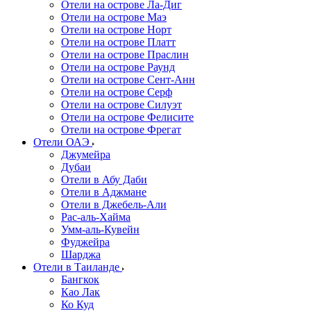
Отели на острове Ла-Диг
Отели на острове Маэ
Отели на острове Норт
Отели на острове Платт
Отели на острове Праслин
Отели на острове Раунд
Отели на острове Сент-Анн
Отели на острове Серф
Отели на острове Силуэт
Отели на острове Фелисите
Отели на острове Фрегат
Отели ОАЭ
Джумейра
Дубаи
Отели в Абу Даби
Отели в Аджмане
Отели в Джебель-Али
Рас-аль-Хайма
Умм-аль-Кувейн
Фуджейра
Шарджа
Отели в Таиланде
Бангкок
Као Лак
Ко Куд