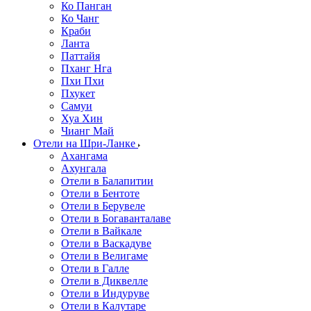
Ко Панган
Ко Чанг
Краби
Ланта
Паттайя
Пханг Нга
Пхи Пхи
Пхукет
Самуи
Хуа Хин
Чианг Май
Отели на Шри-Ланке
Ахангама
Ахунгала
Отели в Балапитии
Отели в Бентоте
Отели в Берувеле
Отели в Богаванталаве
Отели в Вайкале
Отели в Васкадуве
Отели в Велигаме
Отели в Галле
Отели в Диквелле
Отели в Индуруве
Отели в Калутаре