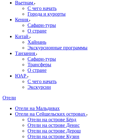
Вьетнам
С чего начать
Города и курорты
Кения
Сафари-туры
О стране
Китай
Хайнань
Экскурсионные программы
Танзания
Сафари-туры
Трансферы
О стране
ЮАР
С чего начать
Экскурсии
Отели
Отели на Мальдивах
Отели на Сейшельских островах
Отели на острове Бёрд
Отели на острове Денис
Отели на острове Дерош
Отели на острове Кузин