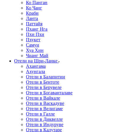
Ко Панган
Ко Чанг
Краби
Ланта
Паттайя
Пханг Нга
Пхи Пхи
Пхукет
Самуи
Хуа Хин
Чианг Май
Отели на Шри-Ланке
Ахангама
Ахунгала
Отели в Балапитии
Отели в Бентоте
Отели в Берувеле
Отели в Богаванталаве
Отели в Вайкале
Отели в Васкадуве
Отели в Велигаме
Отели в Галле
Отели в Диквелле
Отели в Индуруве
Отели в Калутаре