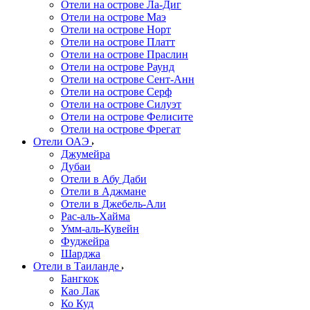
Отели на острове Ла-Диг
Отели на острове Маэ
Отели на острове Норт
Отели на острове Платт
Отели на острове Праслин
Отели на острове Раунд
Отели на острове Сент-Анн
Отели на острове Серф
Отели на острове Силуэт
Отели на острове Фелисите
Отели на острове Фрегат
Отели ОАЭ
Джумейра
Дубаи
Отели в Абу Даби
Отели в Аджмане
Отели в Джебель-Али
Рас-аль-Хайма
Умм-аль-Кувейн
Фуджейра
Шарджа
Отели в Таиланде
Бангкок
Као Лак
Ко Куд