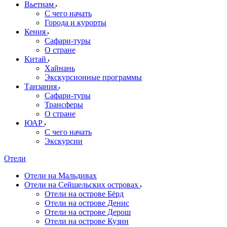
Вьетнам
С чего начать
Города и курорты
Кения
Сафари-туры
О стране
Китай
Хайнань
Экскурсионные программы
Танзания
Сафари-туры
Трансферы
О стране
ЮАР
С чего начать
Экскурсии
Отели
Отели на Мальдивах
Отели на Сейшельских островах
Отели на острове Бёрд
Отели на острове Денис
Отели на острове Дерош
Отели на острове Кузин