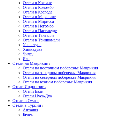
Отели в Коггале
Отели в Коломбо
Отели в Косгоде
Отели в Маравиле
Отели в Мирисса
Отели в Негомбо
Отели в Пассикуде
Отели в Тангалле
Отели в Тринкомали
Унаватуна
Хиккадува
Чилау
Яла
Отели на Маврикии
Отели на восточном побережье Маврикия
Отели на западном побережье Маврикия
Отели на северном побережье Маврикия
Отели на южном побережье Маврикия
Отели Индонезии
Отели Бали
Отели Нуса-Дуа
Отели в Омане
Отели в Турции
Анталия
Белек