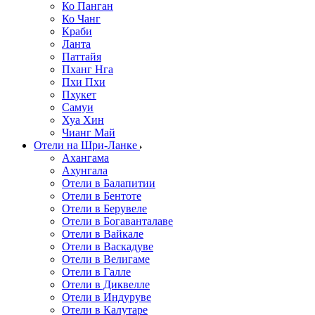
Ко Панган
Ко Чанг
Краби
Ланта
Паттайя
Пханг Нга
Пхи Пхи
Пхукет
Самуи
Хуа Хин
Чианг Май
Отели на Шри-Ланке
Ахангама
Ахунгала
Отели в Балапитии
Отели в Бентоте
Отели в Берувеле
Отели в Богаванталаве
Отели в Вайкале
Отели в Васкадуве
Отели в Велигаме
Отели в Галле
Отели в Диквелле
Отели в Индуруве
Отели в Калутаре