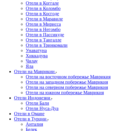
Отели в Коггале
Отели в Коломбо
Отели в Косгоде
Отели в Маравиле
Отели в Мирисса
Отели в Негомбо
Отели в Пассикуде
Отели в Тангалле
Отели в Тринкомали
Унаватуна
Хиккадува
Чилау
Яла
Отели на Маврикии
Отели на восточном побережье Маврикия
Отели на западном побережье Маврикия
Отели на северном побережье Маврикия
Отели на южном побережье Маврикия
Отели Индонезии
Отели Бали
Отели Нуса-Дуа
Отели в Омане
Отели в Турции
Анталия
Белек