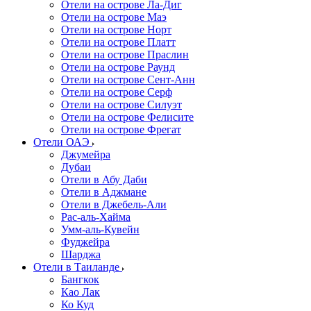
Отели на острове Ла-Диг
Отели на острове Маэ
Отели на острове Норт
Отели на острове Платт
Отели на острове Праслин
Отели на острове Раунд
Отели на острове Сент-Анн
Отели на острове Серф
Отели на острове Силуэт
Отели на острове Фелисите
Отели на острове Фрегат
Отели ОАЭ
Джумейра
Дубаи
Отели в Абу Даби
Отели в Аджмане
Отели в Джебель-Али
Рас-аль-Хайма
Умм-аль-Кувейн
Фуджейра
Шарджа
Отели в Таиланде
Бангкок
Као Лак
Ко Куд