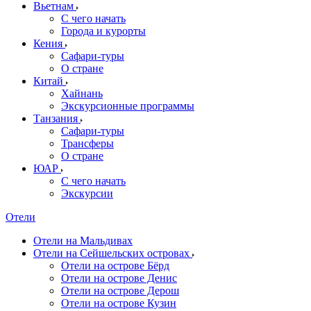
Вьетнам
С чего начать
Города и курорты
Кения
Сафари-туры
О стране
Китай
Хайнань
Экскурсионные программы
Танзания
Сафари-туры
Трансферы
О стране
ЮАР
С чего начать
Экскурсии
Отели
Отели на Мальдивах
Отели на Сейшельских островах
Отели на острове Бёрд
Отели на острове Денис
Отели на острове Дерош
Отели на острове Кузин